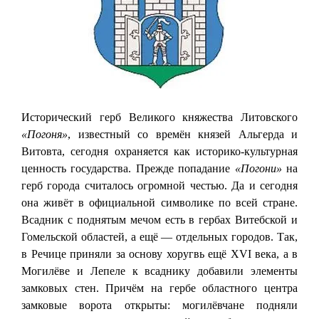
Исторический герб Великого княжества Литовского
«Погоня»
, известный со времён князей Альгерда и
Витовта, сегодня охраняется как историко-культурная
ценность государства. Прежде попадание
«Погони»
на
герб города считалось огромной честью. Да и сегодня
она живёт в официальной символике по всей стране.
Всадник с поднятым мечом есть в гербах Витебской и
Гомельской областей, а ещё — отдельных городов. Так,
в Речице приняли за основу хоругвь ещё XVI века, а в
Могилёве и Лепеле к всаднику добавили элементы
замковых стен. Причём на гербе областного центра
замковые ворота открыты: могилёвчане подняли