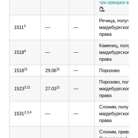
три ярмарки в год
Речица, получени
3
1511
—
—
магдебургского
права
Каменец, получен
4
1518
—
—
магдебургского
права
11
11
1518
29.06
—
Порозово
Порозово, получе
3,11
11
1523
27.03
—
магдебургского
права
Слоним, получен
2,3,4
1531
—
—
магдебургского
права
Слоним, привиле