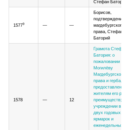
Стефан Баторий
Борисов,
подтверждение
9
1577
—
—
магдебургского
права, Стефан
Баторий
Грамота Стефана
Батория: о
пожаловании горо
Могилёву
Магдебургского
права и герба, с
предоставлением
жителям его разн
1578
—
12
преимуществ; об
учреждении в оно
двух годовых
ярмарок и
еженедельных