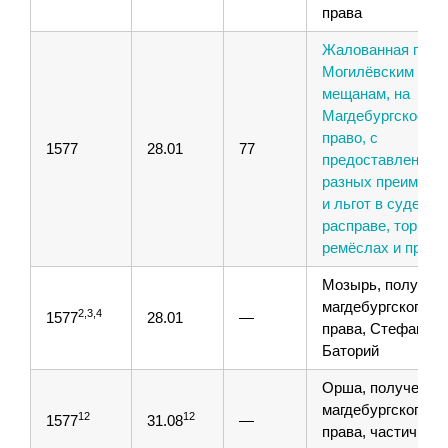
права
Жалованная грам
Могилёвским
мещанам, на
Магдебургское
право, с
1577
28.01
77
предоставлением
разных преимуще
и льгот в судебно
расправе, торговл
ремёслах и проч.
Мозырь, получен
магдебургского
2,3,4
1577
28.01
—
права, Стефан
Баторий
Орша, получение
магдебургского
12
12
1577
31.08
—
права, частичное,