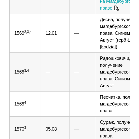
на Магдебургское
право
Дисна, получение
магдебургского
2,3,4
1569
12.01
—
права, Сигизмунд
Август (герб Łódź
[Łodzia])
Радошковичи,
получение
3,4
1569
—
—
магдебургского
права, Сигизмунд 
Август
Песчатка, получе
4
1569
—
—
магдебургского
права
Сураж, получение
3
1570
05.08
—
магдебургского
права