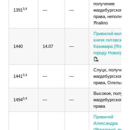
получение
3,4
1391
—
—
магдебургского
права, неполное.
Ягайло
Привилей великог
князя литовского
1440
14.07
—
Казимира (Ягелло
городу Новогрудк
Слуцк, получение
3,4
1441
—
—
магдебургского
5
права, Олелько
Высокое, получен
3,4
1494
—
—
магдебургского
права
Привилей
Александра
(Ягеллона), велик