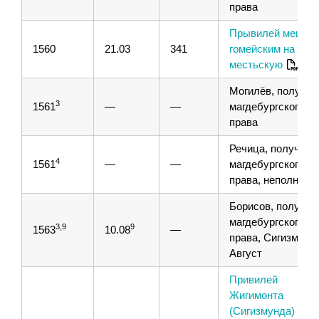
права
Прывилей мещан
1560
21.03
341
гомейским на печ
местьскую
Могилёв, получен
3
1561
—
—
магдебургского
права
Речица, получени
4
1561
—
—
магдебургского
права, неполное
Борисов, получен
магдебургского
3,9
9
1563
10.08
—
права, Сигизмунд
Август
Привилей
Жигимонта
(Сигизмунда) II