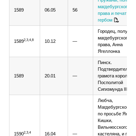
магдебургского
1589
06.05
56
права и печати с
гербом
Городец, получен
магдебургского
2,3,4,8
1589
10.12
—
права, Анна
Ягеллонка
Пинск.
Подтвердительна
1589
20.01
—
грамота короля Р
Посполитой
Сигизмунда III
Любча,
Магдебургское пр
по просьбе Яна
Кишки,
Вильнюсского
2,3,4
1590
16.04
—
кастеляна, и герб,