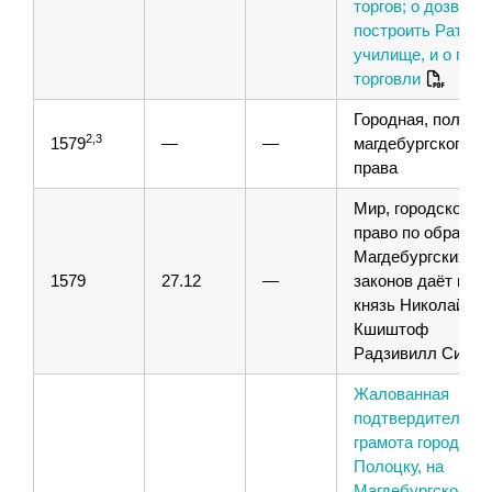
торгов; о дозволе
построить Ратушу
училище, и о пра
торговли
Городная, получе
2,3
1579
—
—
магдебургского
права
Мир, городское
право по образцу
Магдебургских
1579
27.12
—
законов даёт горо
князь Николай
Кшиштоф
Радзивилл Сирот
Жалованная
подтвердительна
грамота городу
Полоцку, на
Магдебургское