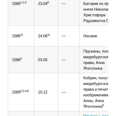
2,3,4
5
1586
23.04
—
Батория по прось
князя Николая
Христофора
Радзивилла Сиро
11
11
1586
24.06
—
Несвиж
Пружаны, получе
магдебургского
3
1588
03.05
—
права, Анна
Ягеллонка
Кобрин, получени
магдебургского
права и печати с
2,3,4,8
1589
10.12
—
изображением св.
Анны, Анна
8
Ягеллонка
Пружаны, получе