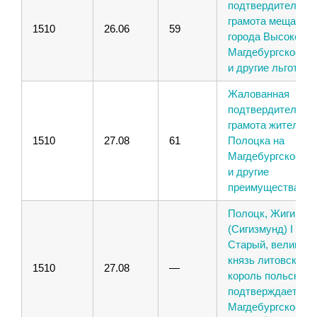
подтвердительна
грамота мещанам
1510
26.06
59
города Высокого 
Магдебургское пр
и другие льготы
Жалованная
подтвердительна
грамота жителям
1510
27.08
61
Полоцка на
Магдебургское пр
и другие
преимущества
Полоцк, Жигимон
(Сигизмунд) I
Старый, великий
князь литовский и
1510
27.08
—
король польский,
подтверждает
Магдебургское