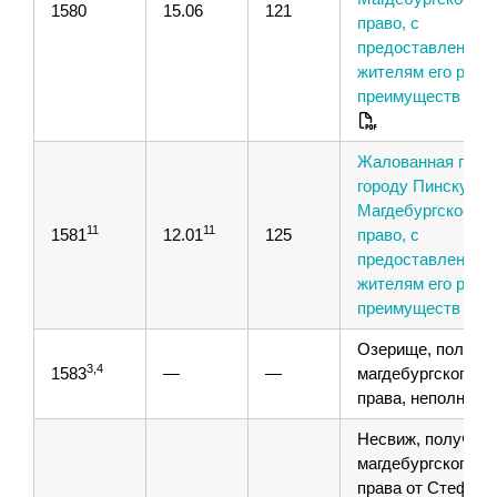
1580
15.06
121
право, с
предоставлением
жителям его разн
преимуществ и ль
Жалованная грам
городу Пинску, на
Магдебургское
11
11
1581
12.01
125
право, с
предоставлением
жителям его разн
преимуществ и ль
Озерище, получе
3,4
1583
—
—
магдебургского
права, неполное
Несвиж, получен
магдебургского
права от Стефана