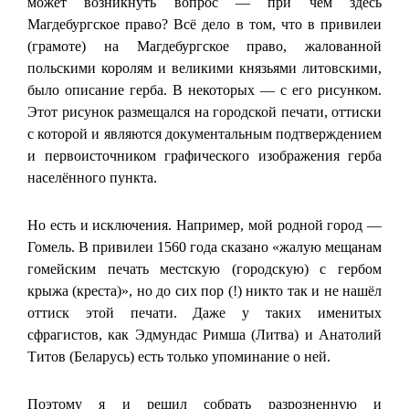
может возникнуть вопрос — при чём здесь
Магдебургское право? Всё дело в том, что в привилеи
(грамоте) на Магдебургское право, жалованной
польскими королям и великими князьями литовскими,
было описание герба. В некоторых — с его рисунком.
Этот рисунок размещался на городской печати, оттиски
с которой и являются документальным подтверждением
и первоисточником графического изображения герба
населённого пункта.
Но есть и исключения. Например, мой родной город —
Гомель. В привилеи 1560 года сказано «жалую мещанам
гомейским печать местскую (городскую) с гербом
крыжа (креста)», но до сих пор (!) никто так и не нашёл
оттиск этой печати. Даже у таких именитых
сфрагистов, как Эдмундас Римша (Литва) и Анатолий
Титов (Беларусь) есть только упоминание о ней.
Поэтому я и решил собрать разрозненную и