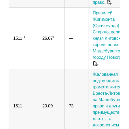
право.
Привилей
Жигимонта
(Сигизмунда) I
Старого, великого
11
11
1511
26.07
—
князя литовского 
короля польского,
Магдебургское пр
городу Новогрудк
Жалованная
подтвердительна
грамота жителям
Бреста-Литовског
на Магдебургское
1511
20.09
73
право и другие
преимущества и
льготы, с
дозволением име