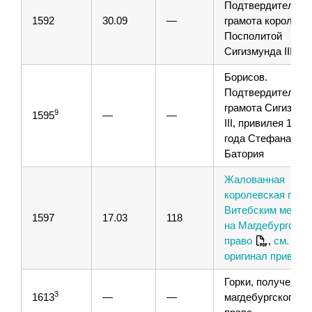
Подтвердительна
1592
30.09
—
грамота короля Р
Посполитой
Сигизмунда III
Борисов.
Подтвердительна
грамота Сигизмун
9
1595
—
—
III, привилея 1577
года Стефана
Батория
Жалованная
королевская грам
Витебским мещан
1597
17.03
118
на Магдебургское
право
,
см.
оригинал привиле
Горки, получение
3
1613
—
—
магдебургского