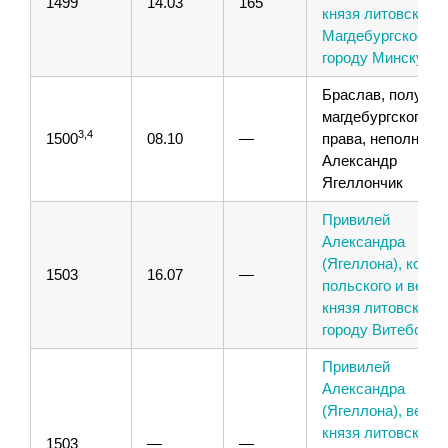
1499
14.03
165
князя литовского,
Магдебургское пр
городу Минску
Браслав, получен
магдебургского
3,4
1500
08.10
—
права, неполное.
Александр
Ягеллончик
Привилей
Александра
(Ягеллона), корол
1503
16.07
—
польского и велик
князя литовского,
городу Витебску
Привилей
Александра
(Ягеллона), велик
князя литовского 
1503
—
—