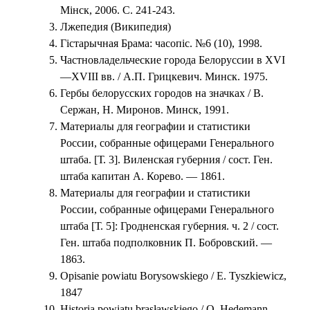
Мінск, 2006. С. 241-243.
Лжепедия (Википедия)
Гістарычная Брама: часопiс. №6 (10), 1998.
Частновладельческие города Белоруссии в XVI
—XVIII вв. / А.П. Грицкевич. Минск. 1975.
Гербы белорусских городов на значках / В.
Сержан, Н. Миронов. Минск, 1991.
Материалы для географии и статистики
России, собранные офицерами Генерального
штаба. [Т. 3]. Виленская губерния / сост. Ген.
штаба капитан А. Корево. — 1861.
Материалы для географии и статистики
России, собранные офицерами Генерального
штаба [Т. 5]: Гродненская губерния. ч. 2 / сост.
Ген. штаба подполковник П. Бобровский. —
1863.
Opisanie powiatu Borysowskiego / E. Tyszkiewicz,
1847
Historia powiatu brasławskiego / O. Hedemann,