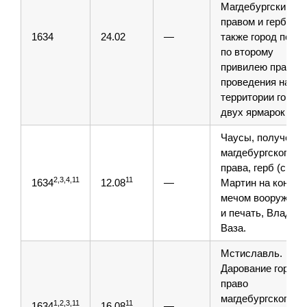
Магдебургским
правом и гербом, 
1634
24.02
—
также город полу
по второму
привилею право
проведения на
территории город
двух ярмарок
Чаусы, получение
магдебургского
права, герб (св.
2,3,4,11
11
1634
12.08
—
Мартин на коне
мечом вооружённ
и печать, Владис
Ваза.
Мстиславль.
Дарование городу
право
магдебургского с
1,2,3,11
11
1634
16.08
—