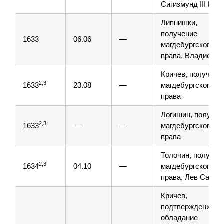
Сигизмунд III Ваз
Липнишки,
получение
1633
06.06
—
магдебургского
права, Владислав
Кричев, получени
2,3
1633
23.08
—
магдебургского
права
Логишин, получен
2,3
1633
—
—
магдебургского
права
Толочин, получен
2,3
1634
04.10
—
магдебургского
права, Лев Сапега
Кричев,
подтверждение н
обладание