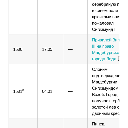
серебряную подк
в синем поле
крючками вниз,
пожаловал
Сигизмунд II
Привилей Зигмун
III на право
1590
17.09
—
Магдебургское дл
города Лида
Слоним,
подтверждение
Магдебургии
Сигизмундом III
8
1591
04.01
—
Вазой. Город
получает герб —
золотой лев с
двойным крестом
Пинск.