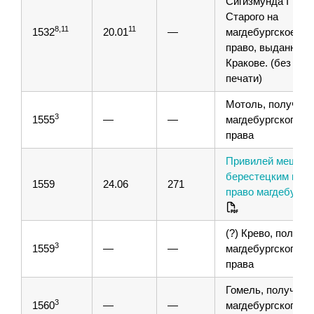
Сигизмунда I
Старого на
8,11
11
1532
20.01
—
магдебургское
право, выданным 
Кракове. (без
печати)
Мотоль, получен
3
1555
—
—
магдебургского
права
Привилей мещан
берестецким на
1559
24.06
271
право магдебурск
(?) Крево, получе
3
1559
—
—
магдебургского
права
Гомель, получени
3
1560
—
—
магдебургского