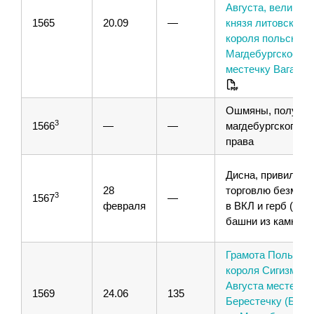
Августа, великого
1565
20.09
—
князя литовского 
короля польского,
Магдебургское пр
местечку Ваганов
Ошмяны, получен
3
1566
—
—
магдебургского
права
Дисна, привилей 
28
торговлю безмыт
3
1567
—
февраля
в ВКЛ и герб (три
башни из камня)
Грамота Польског
короля Сигизмун
Августа местечку
1569
24.06
135
Берестечку (Брес