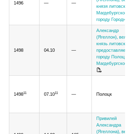
1496
—
—
князя литовского,
Магдебургское пр
городу Городне
Александр
(Ягеллон), велики
князь литовский,
1498
04.10
—
предоставляет
городу Полоцку
Магдебургское пр
11
11
1498
07.10
—
Полоцк
Привилей
Александра
(Ягеллона), велик