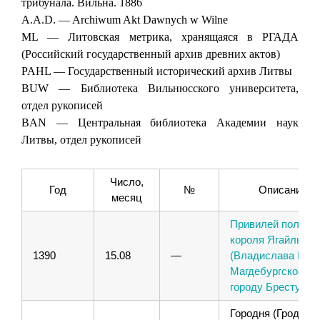
трибунала. Вильна. 1886
A.A.D. — Archiwum Akt Dawnych w Wilne
ML — Литовская метрика, хранящаяся в РГАДА
(Российский государственный архив древних актов)
PAHL — Государственный исторический архив Литвы
BUW — Библиотека Вильнюсского университета,
отдел рукописей
BAN — Центральная библиотека Академии наук
Литвы, отдел рукописей
Число,
Год
№
Описание
месяц
Привилей польско
короля Ягайлы
1390
15.08
—
(Владислава II) н
Магдебургское пр
городу Бресту
Городня (Гродно),