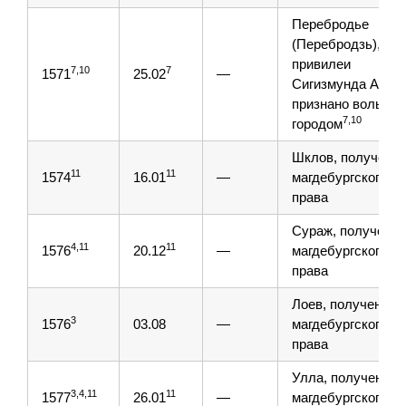
Перебродье
(Перебродзь), по
привилеи
7,10
7
1571
25.02
—
Сигизмунда Авгус
признано вольны
7,10
городом
Шклов, получени
11
11
1574
16.01
—
магдебургского
права
Сураж, получение
4,11
11
1576
20.12
—
магдебургского
права
Лоев, получение
3
1576
03.08
—
магдебургского
права
Улла, получение
3,4,11
11
1577
26.01
—
магдебургского