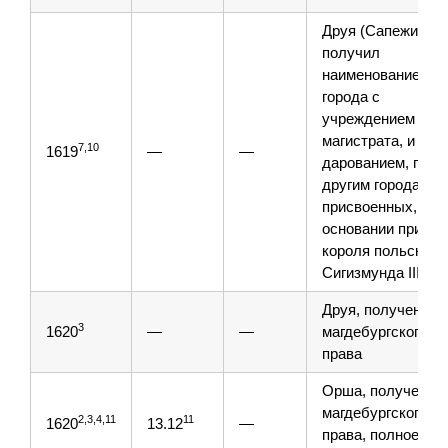
Друя (Сапежин),
получил
наименование
города с
учреждением
магистрата, и
7,10
1619
—
—
дарованием, прав
другим городам
присвоенных, на
основании привил
короля польского
7
Сигизмунда III
Друя, получение
3
1620
—
—
магдебургского
права
Орша, получение
магдебургского
2,3,4,11
11
1620
13.12
—
права, полное,