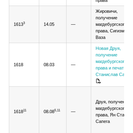
права
Жировичи,
получение
3
1613
14.05
—
магдебургского
права, Сигизмунд I
Ваза
Новая Друя,
получение
магдебургского
1618
08.03
—
права и печати, Я
Станислав Сапег
Друя, получение
магдебургского
11
5,11
1618
08.08
—
права, Ян Станис
Сапега