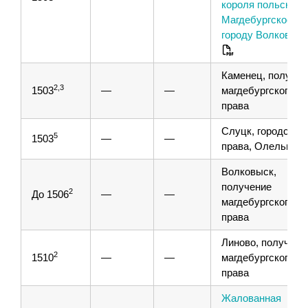
короля польского,
Магдебургское пр
городу Волковыс
Каменец, получен
2,3
1503
—
—
магдебургского
права
Слуцк, городские
5
1503
—
—
права, Олелькови
Волковыск,
получение
2
До 1506
—
—
магдебургского
права
Линово, получени
2
1510
—
—
магдебургского
права
Жалованная