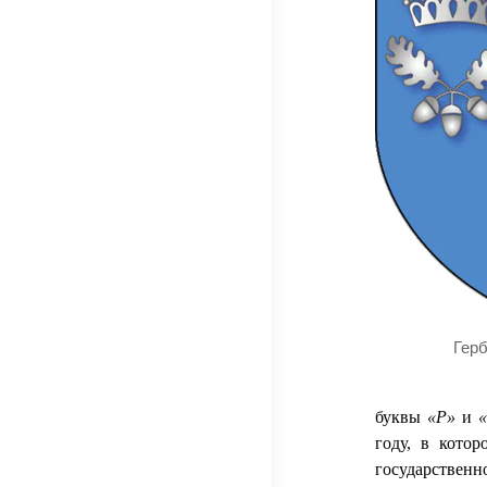
Гер
буквы
«P»
и
году, в котор
государственн