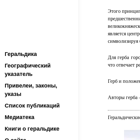
Этого принцип
предшественн
великокняжеск
является цент
символизируя 
Геральдика
Для герба гор
что отвечает 
Географический
указатель
Герб и положе
Привелеи, законы,
указы
Авторы герба 
Список публикаций
Медиатека
Геральдически
Книги о геральдике