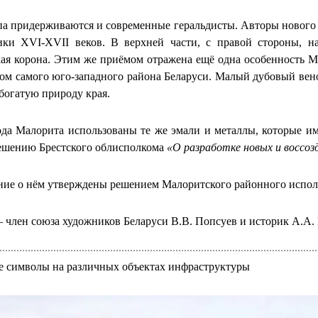
а придерживаются и современные геральдисты. Авторы нового 
ики XVI-XVII веков. В верхней части, с правой стороны, н
ая корона. Этим же приёмом отражена ещё одна особенность М
ром самого юго-западного района Беларуси. Малый дубовый вен
богатую природу края.
ода Малорита использованы те же эмали и металлы, которые име
решению Брестского облисполкома
«О разработке новых и воссоз
ние о нём утверждены решением Малоритского районного исполн
– член союза художников Беларуси В.В. Попсуев и историк А.А.
е символы на различных объектах инфраструктуры