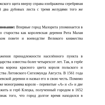
жского щита вверху справа изображены серебряная
ой два дубовых листа с тремя желудями того же
снование:
Впервые город Малорита упоминается в
о староства как королевская деревня Рита Малая
ком повете и воеводстве Великого княжества
ражения принадлежности населённого пункта в
рства известна более четырехсот лет. Так, в гербе
на корона красного цвета короля польского и
ства Литовского Сигизмунда Августа. В 1561 года
левской деревни и назвал его в свою честь. Помимо
кже монограмма короля – перевитые
«A»
и
«S»
и две
жить и герб Клецка, полученный городом в 1652
знак того, что город долгое время находился в