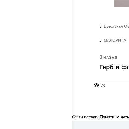
Рубрики
Брестская Об
Метки
МАЛОРИТА
НАЗАД
Герб и ф
79
Сайты портала:
Памятные даты