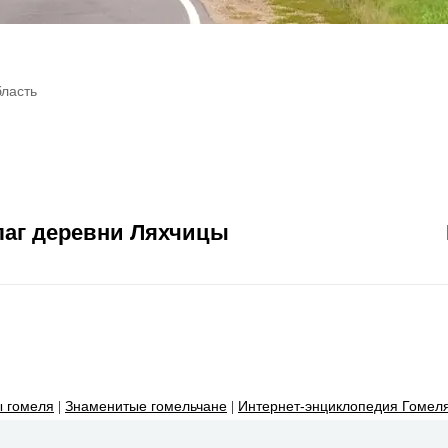
ласть
лаг деревни Ляхчицы
 гомеля
|
Знаменитые гомельчане
|
Интернет-энциклопедия Гомел