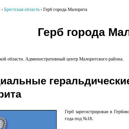
а
›
Брестская область
›
Герб города Малорита
гация
Герб города Ма
сям
ской области. Административный центр Малоритского района.
иальные геральдически
рита
Герб зарегистрирован в Гербов
года под №18.