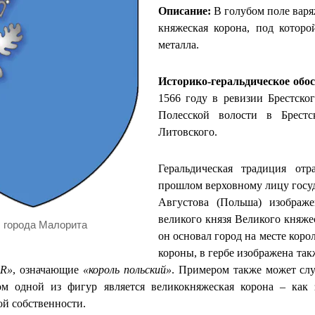
Описание:
В голубом поле варя
княжеская корона, под котор
металла.
Историко-геральдическое обо
1566 году в ревизии Брестског
Полесской волости в Брестс
Литовского.
Геральдическая традиция от
прошлом верховному лицу госуда
Августова (Польша) изображе
великого князя Великого княже
б города Малорита
он основал город на месте коро
короны, в гербе изображена та
«R»
, означающие
«король польский»
. Примером также может слу
ом одной из фигур является великокняжеская корона – как 
ой собственности.