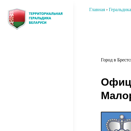
Перейти
Главная
›
Геральдик
к
содержимому
Нави
ТЕРРИТОРИАЛЬНАЯ
О том, как создавалась
по
территориальная символика
ГЕРАЛЬДИКА
запи
БЕЛАРУСИ
Город в Брест
Офиц
Мало