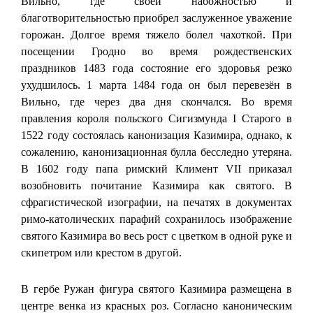
Вильно, где своей набожностью и
благотворительностью приобрел заслуженное уважение
горожан. Долгое время тяжело болел чахоткой. При
посещении Гродно во время рождественских
праздников 1483 года состояние его здоровья резко
ухудшилось. 1 марта 1484 года он был перевезён в
Вильно, где через два дня скончался. Во время
правления короля польского Сигизмунда I Старого в
1522 году состоялась канонизация Казимира, однако, к
сожалению, канонизационная булла бесследно утеряна.
В 1602 году папа римский Климент VII приказал
возобновить почитание Казимира как святого. В
сфрагистической изографии, на печатях в документах
римо-католических парафий сохранилось изображение
святого Казимира во весь рост с цветком в одной руке и
скипетром или крестом в другой.
В гербе Ружан фигура святого Казимира размещена в
центре венка из красных роз. Согласно каноническим