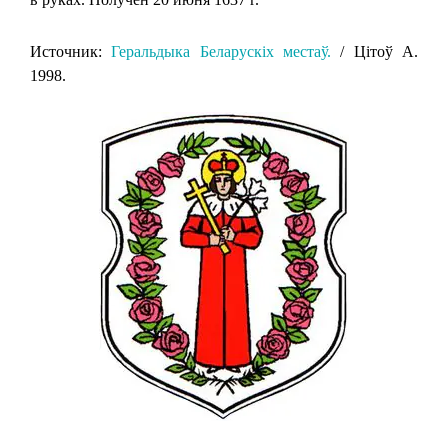
Источник:
Геральдыка Беларускіх местаў.
/ Цітоў А.
1998.