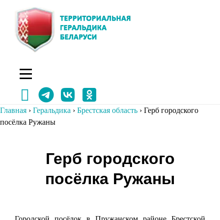
Перейти
к
содержимому
Главная
›
Геральдика
›
Брестская область
›
Герб городского
посёлка Ружаны
Навигация
Герб городского
по
посёлка Ружаны
записям
Городской посёлок в Пружанском районе Брестской