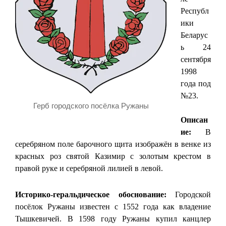
Республ
ики
Беларус
ь 24
сентября
1998
года под
№23.
Герб городского посёлка Ружаны
Описан
ие:
В
серебряном поле барочного щита изображён в венке из
красных роз святой Казимир с золотым крестом в
правой руке и серебряной лилией в левой.
Историко-геральдическое обоснование:
Городской
посёлок Ружаны известен с 1552 года как владение
Тышкевичей. В 1598 году Ружаны купил канцлер