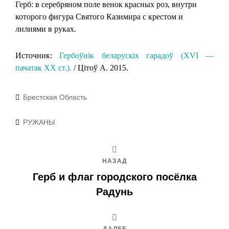
Герб: в серебряном поле венок красных роз, внутри
которого фигура Святого Казимира с крестом и
лилиями в руках.
Источник:
Гербоўнік беларускіх гарадоў (XVI —
пачатак XX ст.).
/ Цітоў А. 2015.
Рубрики
Брестская Область
Метки
РУЖАНЫ
НАЗАД
Герб и флаг городского посёлка
Радунь
ДАЛЕЕ