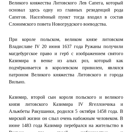
Великого княжества Литовского Лев Сапега, который
основал здесь одну из главных резиденций рода
Сапегов. Населённый пункт тогда входил в состав
Слонимского повета Новогрудского воеводства.
При короле польском, великом князе литовском
Владиславе IV 20 июня 1637 года Ружаны получили
магдебургское право и герб с изображением святого
Казимира в венке из алых роз, который как
подчёркивается в королевском привилеи, являлся
патроном Великого княжества Литовского и города
Вильно.
Казимир, второй сын короля польского и великого
князя литовского Казимира IV Ягеллончика и
Альжбеты Ракушанки, родился 5 октября 1458 года. В
мирской жизни он слыл очень набожным человеком. В
июне 1483 года Казимир перебрался на жительство в