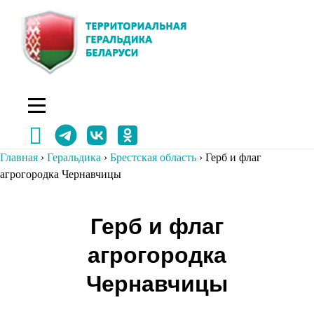
Перейти
к
содержимому
Главная
›
Геральдика
›
Брестская область
›
Герб и флаг
агрогородка Чернавчицы
Навигация
Герб и флаг
по
агрогородка
записям
Чернавчицы