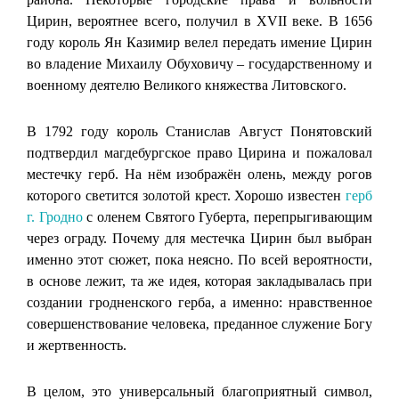
Цирин, вероятнее всего, получил в XVII веке. В 1656
году король Ян Казимир велел передать имение Цирин
во владение Михаилу Обуховичу – государственному и
военному деятелю Великого княжества Литовского.
В 1792 году король Станислав Август Понятовский
подтвердил магдебургское право Цирина и пожаловал
местечку герб. На нём изображён олень, между рогов
которого светится золотой крест. Хорошо известен
герб
г. Гродно
с оленем Святого Губерта, перепрыгивающим
через ограду. Почему для местечка Цирин был выбран
именно этот сюжет, пока неясно. По всей вероятности,
в основе лежит, та же идея, которая закладывалась при
создании гродненского герба, а именно: нравственное
совершенствование человека, преданное служение Богу
и жертвенность.
В целом, это универсальный благоприятный символ,