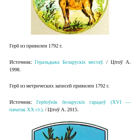
Герб из привилеи 1792 г.
Источник:
Геральдыка Беларускіх местаў.
/ Цітоў А.
1998.
Герб из метрических записей привилеи 1792 г.
Источник:
Гербоўнік беларускіх гарадоў (XVI —
пачатак XX ст.).
/ Цітоў А. 2015.