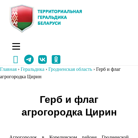
Перейти
к
содержимому
Главная
›
Геральдика
›
Гродненская область
›
Герб и флаг
агрогородка Цирин
Навигация
Герб и флаг
по
агрогородка Цирин
записям
Агрогородок в Кореличском районе Гродненской