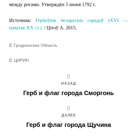
между рогами. Утверждён 5 июня 1792 г.
Источник:
Гербоўнік беларускіх гарадоў (XVI —
пачатак XX ст.).
/ Цітоў А. 2015.
Рубрики
Гродненская Область
Метки
ЦИРИН
НАЗАД
Герб и флаг города Сморгонь
ДАЛЕЕ
Герб и флаг города Щучина