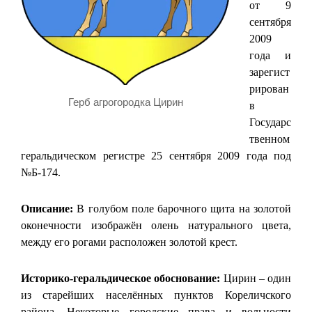
от 9
сентября
2009
года и
зарегист
рирован
Герб агрогородка Цирин
в
Государс
твенном
геральдическом регистре 25 сентября 2009 года под
№Б-174.
Описание:
В голубом поле барочного щита на золотой
оконечности изображён олень натурального цвета,
между его рогами расположен золотой крест.
Историко-геральдическое обоснование:
Цирин – один
из старейших населённых пунктов Кореличского
района. Некоторые городские права и вольности