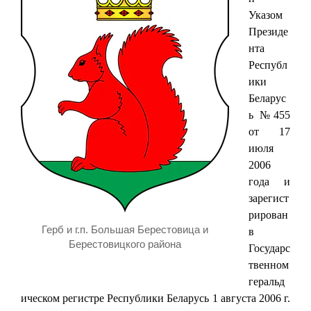
Указом
Президе
нта
Республ
ики
Беларус
ь №455
от 17
июля
2006
года и
зарегист
рирован
Герб и г.п. Большая Берестовица и
в
Берестовицкого района
Государс
твенном
геральд
ическом регистре Республики Беларусь 1 августа 2006 г.