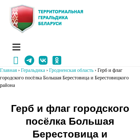
Перейти
к
содержимому
Главная
›
Геральдика
›
Гродненская область
›
Герб и флаг
городского посёлка Большая Берестовица и Берестовицкого
района
Навигация
Герб и флаг городского
по
посёлка Большая
записям
Берестовица и