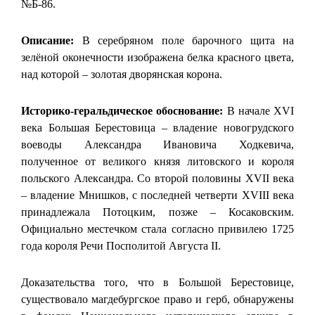
№Б-86.
Описание:
В серебряном поле барочного щита на
зелёной оконечности изображена белка красного цвета,
над которой – золотая дворянская корона.
Историко-геральдическое обоснование:
В начале XVI
века Большая Берестовица – владение новогрудского
воеводы Александра Ивановича Ходкевича,
полученное от великого князя литовского и короля
польского Александра. Со второй половины XVII века
– владение Мнишков, с последней четверти XVIII века
принадлежала Потоцким, позже – Косаковским.
Официально местечком стала согласно привилею 1725
года короля Речи Посполитой Августа II.
Доказательства того, что в Большой Берестовице,
существовало магдебургское право и герб, обнаружены