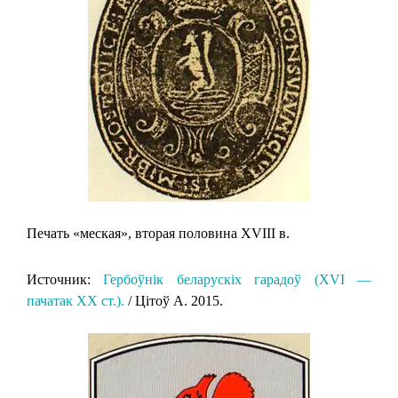
Печать «меская», вторая половина XVIII в.
Источник:
Гербоўнік беларускіх гарадоў (XVI —
пачатак XX ст.).
/ Цітоў А. 2015.