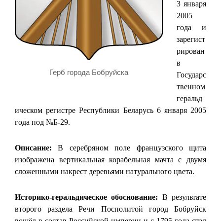
3 января
2005
года и
зарегист
рирован
в
Герб города Бобруйска
Государс
твенном
геральд
ическом регистре Республики Беларусь 6 января 2005
года под №Б-29.
Описание:
В серебряном поле французского щита
изображена вертикальная корабельная мачта с двумя
сложенными накрест деревьями натурального цвета.
Историко-геральдическое обоснование:
В результате
второго раздела Речи Посполитой город Бобруйск
вошёл в состав Российской империи и с 1795 года стал