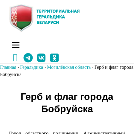
Перейти
к
содержимому
Главная
›
Геральдика
›
Могилёвская область
›
Герб и флаг города
Бобруйска
Навигация
Герб и флаг города
по
Бобруйска
записям
Город областного подчинения. Административный