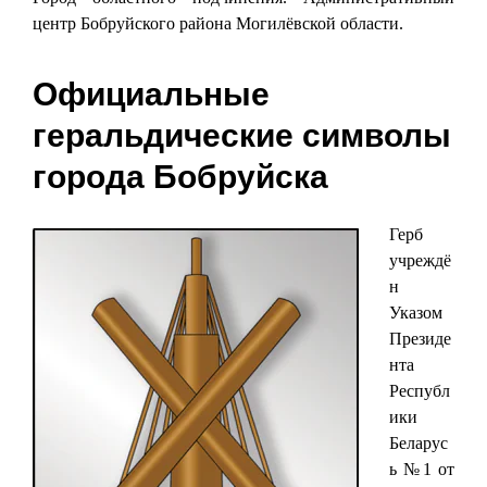
центр Бобруйского района Могилёвской области.
Официальные
геральдические символы
города Бобруйска
Герб
учреждё
н
Указом
Президе
нта
Республ
ики
Беларус
ь №1 от