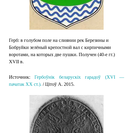
Герб: в голубом поле на слиянии рек Березины и
Бобруйки зелёный крепостной вал с кирпичными
воротами, на которых две пушки. Получен (40-е гг.)
XVII в.
Источник:
Гербоўнік беларускіх гарадоў (XVI —
пачатак XX ст.).
/ Цітоў А. 2015.