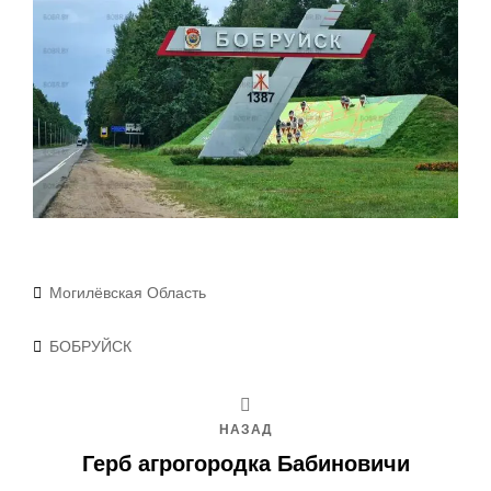
Рубрики
Могилёвская Область
Метки
БОБРУЙСК
НАЗАД
Герб агрогородка Бабиновичи