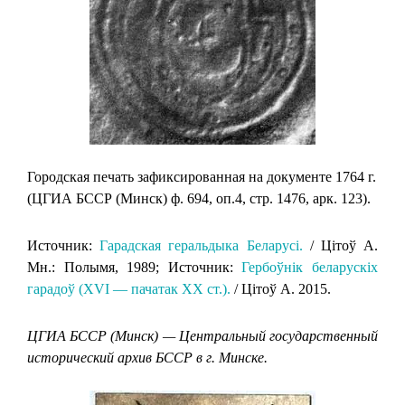
Городская печать зафиксированная на документе 1764 г.
(ЦГИА БССР (Минск) ф. 694, оп.4, стр. 1476, арк. 123).
Источник:
Гарадская геральдыка Беларусi.
/ Цiтоў А.
Мн.: Полымя, 1989; Источник:
Гербоўнік беларускіх
гарадоў (XVI — пачатак XX ст.).
/ Цітоў А. 2015.
ЦГИА БССР (Минск) — Центральный государственный
исторический архив БССР в г. Минске.