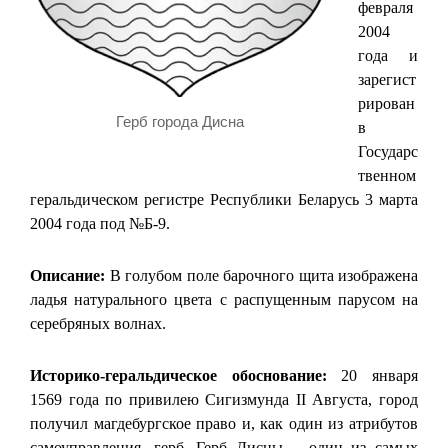
февраля
2004
года и
зарегист
рирован
Герб города Дисна
в
Государс
твенном
геральдическом регистре Республики Беларусь 3 марта
2004 года под №Б-9.
Описание:
В голубом поле барочного щита изображена
ладья натурального цвета с распущенным парусом на
серебряных волнах.
Историко-геральдическое обоснование:
20 января
1569 года по привилею Сигизмунда II Августа, город
получил магдебургское право и, как один из атрибутов
самоуправления, герб. Герб Дисны – один из самых