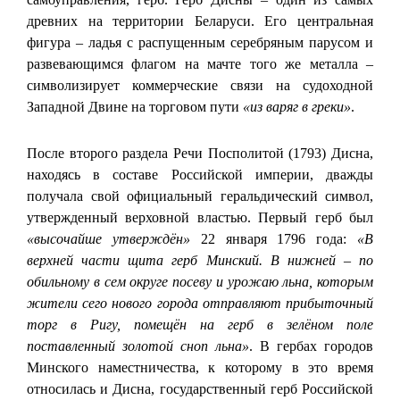
древних на территории Беларуси. Его центральная
фигура – ладья с распущенным серебряным парусом и
развевающимся флагом на мачте того же металла –
символизирует коммерческие связи на судоходной
Западной Двине на торговом пути
«из варяг в греки»
.
После второго раздела Речи Посполитой (1793) Дисна,
находясь в составе Российской империи, дважды
получала свой официальный геральдический символ,
утвержденный верховной властью. Первый герб был
«высочайше утверждён»
22 января 1796 года:
«В
верхней части щита герб Минский. В нижней – по
обильному в сем округе посеву и урожаю льна, которым
жители сего нового города отправляют прибыточный
торг в Ригу, помещён на герб в зелёном поле
поставленный золотой сноп льна»
. В гербах городов
Минского наместничества, к которому в это время
относилась и Дисна, государственный герб Российской