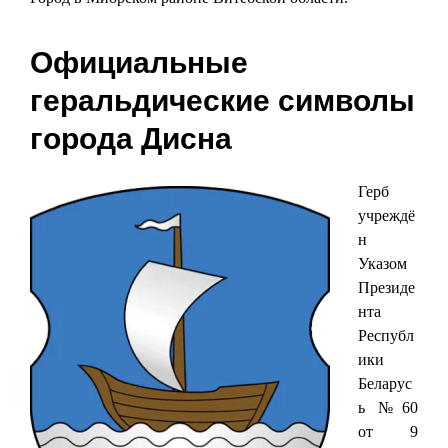
Официальные
геральдические символы
города Дисна
Герб
учреждё
н
Указом
Президе
нта
Республ
ики
Беларус
ь №60
от 9