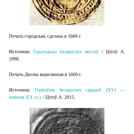
Печать городская. сделана в 1669 г.
Источник:
Геральдыка Беларускіх местаў.
/ Цітоў А.
1998.
Печать Дисны вырезанная в 1669 г.
Источник:
Гербоўнік беларускіх гарадоў (XVI —
пачатак XX ст.).
/ Цітоў А. 2015.