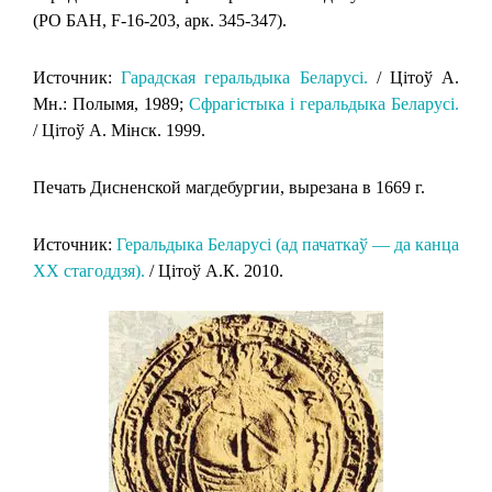
(РО БАН, F-16-203, арк. 345-347).
Источник:
Гарадская геральдыка Беларусi.
/ Цiтоў А.
Мн.: Полымя, 1989;
Сфрагістыка і геральдыка Беларусі.
/ Цітоў А. Мінск. 1999.
Печать Дисненской магдебургии, вырезана в 1669 г.
Источник:
Геральдыка Беларусi (ад пачаткаў — да канца
XX стагоддзя).
/ Цітоў А.К. 2010.