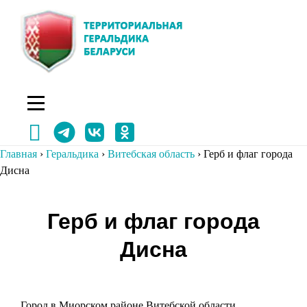
Перейти
к
содержимому
Главная
›
Геральдика
›
Витебская область
›
Герб и флаг города
Дисна
Навигация
Герб и флаг города
по
Дисна
записям
Город в Миорском районе Витебской области.