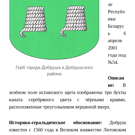
ле
Республ
ики
Беларус
ь 6
апреля
2001
года под
№54.
Герб города Добруша и Добрушского
района
Описан
ие:
В
зелёном поле испанского щита изображены три бухты
каната серебряного цвета с чёрными краями,
расположенные треугольником вершиной вверх.
Историко-геральдическое обоснование:
Добруш
известен с 1560 года в Великом княжестве Литовском