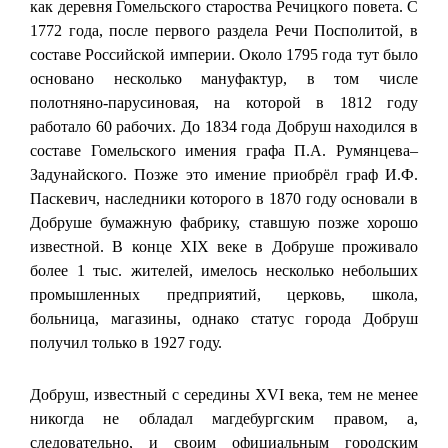
как деревня Гомельского староства Речицкого повета. С
1772 года, после первого раздела Речи Посполитой, в
составе Российской империи. Около 1795 года тут было
основано несколько мануфактур, в том числе
полотняно-парусиновая, на которой в 1812 году
работало 60 рабочих. До 1834 года Добруш находился в
составе Гомельского имения графа П.А. Румянцева–
Задунайского. Позже это имение приобрёл граф И.Ф.
Паскевич, наследники которого в 1870 году основали в
Добруше бумажную фабрику, ставшую позже хорошо
известной. В конце XIX веке в Добруше проживало
более 1 тыс. жителей, имелось несколько небольших
промышленных предприятий, церковь, школа,
больница, магазины, однако статус города Добруш
получил только в 1927 году.
Добруш, известный с середины XVI века, тем не менее
никогда не обладал магдебургским правом, а,
следовательно, и своим официальным городским