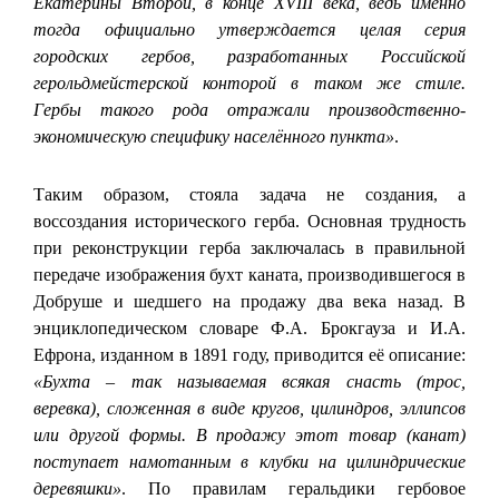
Екатерины Второй, в конце XVIII века, ведь именно
тогда официально утверждается целая серия
городских гербов, разработанных Российской
герольдмейстерской конторой в таком же стиле.
Гербы такого рода отражали производственно-
экономическую специфику населённого пункта»
.
Таким образом, стояла задача не создания, а
воссоздания исторического герба. Основная трудность
при реконструкции герба заключалась в правильной
передаче изображения бухт каната, производившегося в
Добруше и шедшего на продажу два века назад. В
энциклопедическом словаре Ф.А. Брокгауза и И.А.
Ефрона, изданном в 1891 году, приводится её описание:
«Бухта – так называемая всякая снасть (трос,
веревка), сложенная в виде кругов, цилиндров, эллипсов
или другой формы. В продажу этот товар (канат)
поступает намотанным в клубки на цилиндрические
деревяшки»
. По правилам геральдики гербовое