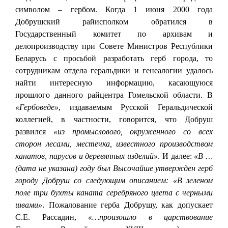
символом – гербом. Когда 1 июня 2000 года
Добрушский райисполком обратился в
Государственный комитет по архивам и
делопроизводству при Совете Министров Республики
Беларусь с просьбой разработать герб города, то
сотрудникам отдела геральдики и генеалогии удалось
найти интересную информацию, касающуюся
прошлого данного райцентра Гомельской области. В
«Гербоведе»
, издаваемым Русской Геральдической
коллегией, в частности, говорится, что Добруш
развился
«из промыслового, окруженного со всех
сторон лесами, местечка, известного производством
канатов, парусов и деревянных изделий»
. И далее:
«В …
(дата не указана) году был Высочайше утвержден герб
городу Добруш со следующим описанием: «В зеленом
поле три бухты каната серебряного цвета с черными
швами»
. Пожалование герба Добрушу, как допускает
С.Е. Рассадин,
«…произошло в царствование