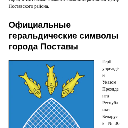
Поставского района.
Официальные
геральдические символы
города Поставы
Герб
учреждё
н
Указом
Президе
нта
Республ
ики
Беларус
ь №36