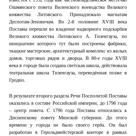
Ошмянского повета Виленского воеводства Великого
княжества Литовского. Принадлежало магнатам
Деспотам-Зеновичам. Во 2-й половине XVIII века
Поставы перешли во владение надворного подскарбия
Великого княжества Литовского А. Тизенгауза, по
инициативе которого тут были построены фабрики,
ткацкие мастерские, архитектурный комплекс из жилых
домов, торговых рядов и дворца. В 80-е годы XVIII
века в городе была создана светская школа, действовала
театральная школа Тизенгауза, переведённая позже в
Гродно.
В результате второго раздела Речи Посполитой Поставы
оказались в составе Российской империи, до 1796 года
– центр повета. С 1796 года Поставы относились к
Дисненскому повету Минской губернии. До этого
времени у города не было своего герба. Он был
разработан в Герольдмейстерской конторе в рамках