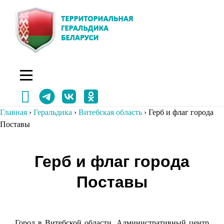
Перейти
к
содержимому
Главная
›
Геральдика
›
Витебская область
›
Герб и флаг города
Поставы
Навигация
Герб и флаг города
по
Поставы
записям
Город в Витебской области. Административный центр