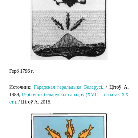
Герб 1796 г.
Источник:
Гарадская геральдыка Беларусi.
/ Цiтоў А.
1989;
Гербоўнік беларускіх гарадоў (XVI — пачатак XX
ст.).
/ Цітоў А. 2015.