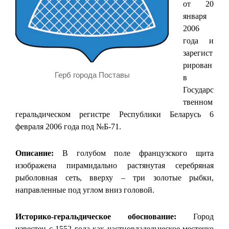
от 20
января
2006
года и
зарегист
рирован
Герб города Поставы
в
Государс
твенном
геральдическом регистре Республики Беларусь 6
февраля 2006 года под №Б-71.
Описание:
В голубом поле французского щита
изображена пирамидально растянутая серебряная
рыболовная сеть, вверху – три золотые рыбки,
направленные под углом вниз головой.
Историко-геральдическое обоснование:
Город
известен с 1552 года как частновладельческое местечко