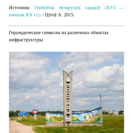
Источник:
Гербоўнік беларускіх гарадоў (XVI —
пачатак XX ст.).
/ Цітоў А. 2015.
Геральдические символы на различных объектах
инфраструктуры