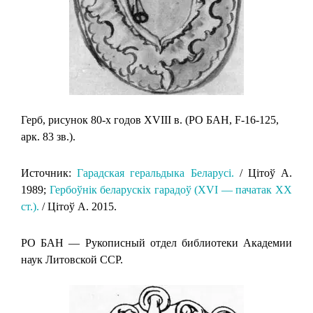
Герб, рисунок 80-х годов XVIII в. (РО БАН, F-16-125,
арк. 83 зв.).
Источник:
Гарадская геральдыка Беларусi.
/ Цiтоў А.
1989;
Гербоўнік беларускіх гарадоў (XVI — пачатак XX
ст.).
/ Цітоў А. 2015.
РО БАН — Рукописный отдел библиотеки Академии
наук Литовской ССР.