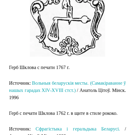
Герб Шклова с печати 1767 г.
Источник:
Вольныя беларускія месты. (Самакіраванне ў
нашых гарадах XIV-XVIII стст.)
/ Анатоль Цітоў. Мінск.
1996
Герб с печати Шклова 1762 г. в щите в стиле рококо.
Источник:
Сфрагістыка і геральдыка Беларусі.
/