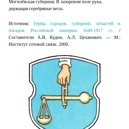
Могилёвская губерния. В лазоревом поле рука,
держащая серебряные весы.
Источник:
Гербы городов, губерний, областей и
посадов Российской империи 1649-1917 гг.
/
Составители А.В. Кудин, А.Л. Цеханович. — М.:
Институт сотовой связи. 2000.