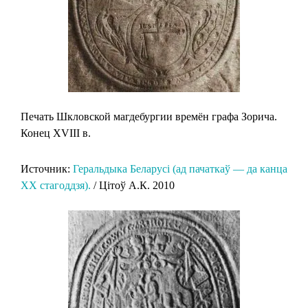
Печать Шкловской магдебургии времён графа Зорича.
Конец XVIII в.
Источник:
Геральдыка Беларусi (ад пачаткаў — да канца
XX стагоддзя).
/ Цітоў А.К. 2010