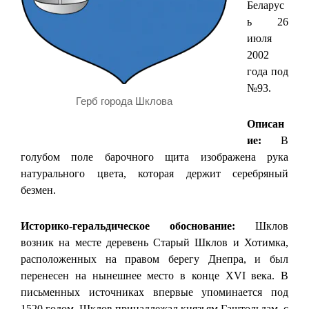
Беларус
ь 26
июля
2002
года под
№93.
Герб города Шклова
Описан
ие:
В
голубом поле барочного щита изображена рука
натурального цвета, которая держит серебряный
безмен.
Историко-геральдическое обоснование:
Шклов
возник на месте деревень Старый Шклов и Хотимка,
расположенных на правом берегу Днепра, и был
перенесен на нынешнее место в конце XVI века. В
письменных источниках впервые упоминается под
1520 годом. Шклов принадлежал князьям Гаштольдам, с