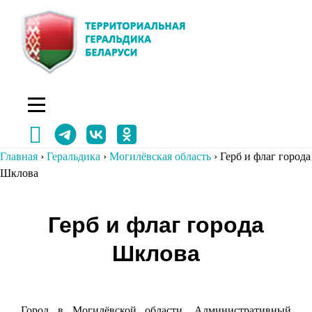
Перейти
к
содержимому
Главная
›
Геральдика
›
Могилёвская область
›
Герб и флаг города
Шклова
Навигация
Герб и флаг города
по
Шклова
записям
Город в Могилёвской области. Административный