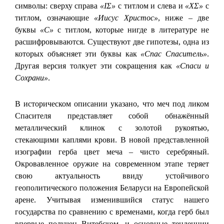
символы: сверху справа
«IΣ»
с титлом и слева и
«XΣ»
с
титлом, означающие
«Иисус Христос»
, ниже – две
буквы
«С»
с титлом, которые нигде в литературе не
расшифровываются. Существуют две гипотезы, одна из
которых объясняет эти буквы как
«Спас Спаситель»
.
Другая версия толкует эти сокращения как
«Спаси и
Сохрани»
.
В историческом описании указано, что меч под ликом
Спасителя представляет собой обнажённый
металлический клинок с золотой рукоятью,
стекающими каплями крови. В новой представленной
изографии герба цвет меча – чисто серебряный.
Окровавленное оружие на современном этапе теряет
свою актуальность ввиду устойчивого
геополитического положения Беларуси на Европейской
арене. Учитывая изменившийся статус нашего
государства по сравнению с временами, когда герб был
впервые получен Витебском, и основные тенденции