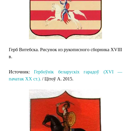
Герб Витебска. Рисунок из рукописного сборника XVIII
в.
Источник:
Гербоўнік беларускіх гарадоў (XVI —
пачатак XX ст.).
/ Цітоў А. 2015.