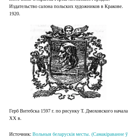
Издательство салона польских художников в Кракове.
1920.
Герб Витебска 1597 г. по рисунку Т. Дмоховского начала
XX в.
Источник:
Вольныя беларускія месты. (Самакіраванне ў