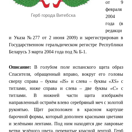
от 9
февраля
Герб города Витебска
2004
года (в
редакци
и Указа №277 от 2 июня 2009) и зарегистрирован в
Государственном геральдическом регистре Республики
Беларусь 3 марта 2004 года под № Б-1.
Описание:
В голубом поле испанского щита образ
Спасителя, обращенный вправо, вокруг его головы
сверху справа – буквы
«IS»
и слева – буквы
«XS»
с
титлами, ниже справа и слева – две буквы
«С»
с
титлами. В нижней части щита изображён
направленный остриём влево серебряный меч с золотой
рукоятью. Щит расположен в красном картуше
барочной формы, который дополнен красными цветами
и зелёными лентами. Под ним находятся две лавровые
ветви зелёного цвета, перевитые красной лентой. Герб