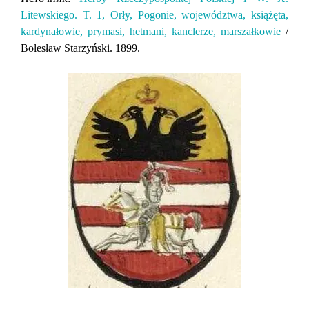
Litewskiego. T. 1, Orły, Pogonie, województwa, książęta,
kardynałowie, prymasi, hetmani, kanclerze, marszałkowie
/
Bolesław Starzyński. 1899.