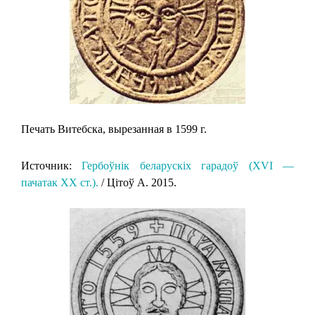
Печать Витебска, вырезанная в 1599 г.
Источник:
Гербоўнік беларускіх гарадоў (XVI —
пачатак XX ст.).
/ Цітоў А. 2015.