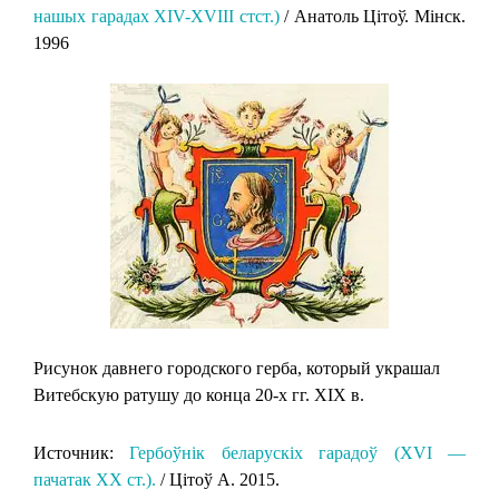
нашых гарадах XIV-XVIII стст.)
/ Анатоль Цітоў. Мінск.
1996
Рисунок давнего городского герба, который украшал
Витебскую ратушу до конца 20-х гг. XIX в.
Источник:
Гербоўнік беларускіх гарадоў (XVI —
пачатак XX ст.).
/ Цітоў А. 2015.