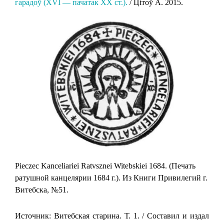
гарадоў (XVI — пачатак XX ст.).
/ Цітоў А. 2015.
Pieczec Kanceliariei Ratvsznei Witebskiei 1684. (Печать
ратушной канцелярии 1684 г.). Из Книги Привилегий г.
Витебска, №51.
Источник: Витебская старина. Т. 1. / Составил и издал