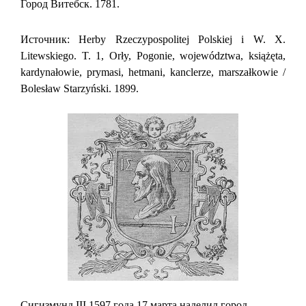
Город Витебск. 1781.
Источник: Herby Rzeczypospolitej Polskiej i W. X.
Litewskiego. T. 1, Orły, Pogonie, województwa, książęta,
kardynałowie, prymasi, hetmani, kanclerze, marszałkowie /
Bolesław Starzyński. 1899.
Сигизмунд III 1597 года 17 марта наделил город