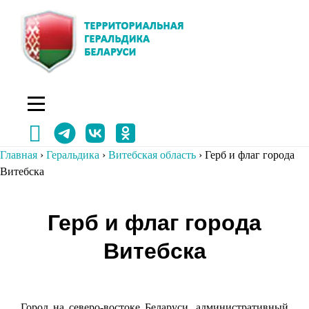
Перейти
к
содержимому
Главная
›
Геральдика
›
Витебская область
›
Герб и флаг города
Витебска
Навигация
Герб и флаг города
по
Витебска
записям
Город на северо-востоке Беларуси, административный