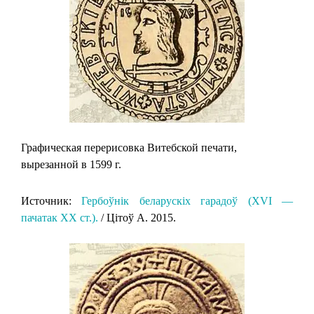
Графическая перерисовка Витебской печати,
вырезанной в 1599 г.
Источник:
Гербоўнік беларускіх гарадоў (XVI —
пачатак XX ст.).
/ Цітоў А. 2015.