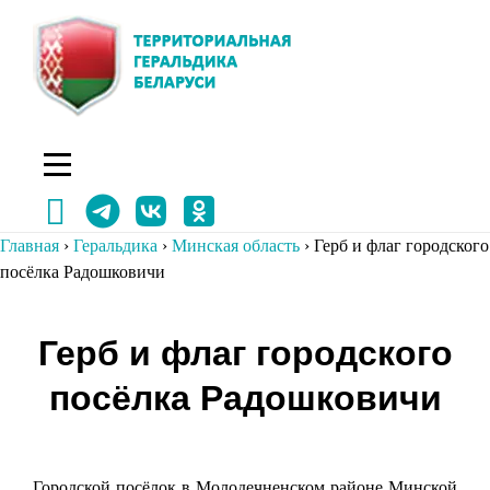
Перейти
к
содержимому
Главная
›
Геральдика
›
Минская область
›
Герб и флаг городского
посёлка Радошковичи
Навигация
Герб и флаг городского
по
посёлка Радошковичи
записям
Городской посёлок в Молодечненском районе Минской