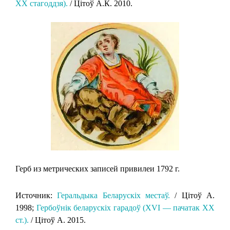
XX стагоддзя).
/ Цітоў А.К. 2010.
Герб из метрических записей привилеи 1792 г.
Источник:
Геральдыка Беларускіх местаў.
/ Цітоў А.
1998;
Гербоўнік беларускіх гарадоў (XVI — пачатак XX
ст.).
/ Цітоў А. 2015.