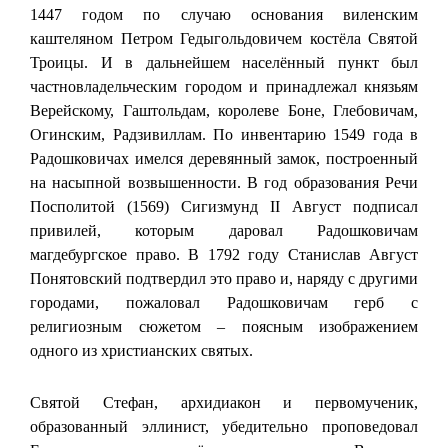
1447 годом по случаю основания виленским
каштеляном Петром Гедыгольдовичем костёла Святой
Троицы. И в дальнейшем населённый пункт был
частновладельческим городом и принадлежал князьям
Верейскому, Гаштольдам, королеве Боне, Глебовичам,
Огинским, Радзивиллам. По инвентарию 1549 года в
Радошковичах имелся деревянный замок, построенный
на насыпной возвышенности. В год образования Речи
Посполитой (1569) Сигизмунд II Август подписал
привилей, которым даровал Радошковичам
магдебургское право. В 1792 году Станислав Август
Понятовский подтвердил это право и, наряду с другими
городами, пожаловал Радошковичам герб с
религиозным сюжетом – поясным изображением
одного из христианских святых.
Святой Стефан, архидиакон и первомученик,
образованный эллинист, убедительно проповедовал