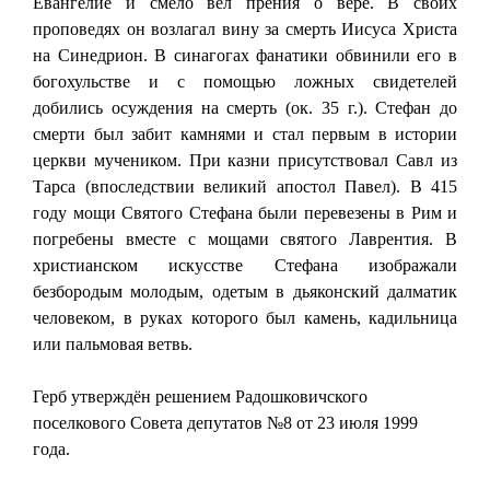
Евангелие и смело вёл прения о вере. В своих
проповедях он возлагал вину за смерть Иисуса Христа
на Синедрион. В синагогах фанатики обвинили его в
богохульстве и с помощью ложных свидетелей
добились осуждения на смерть (ок. 35 г.). Стефан до
смерти был забит камнями и стал первым в истории
церкви мучеником. При казни присутствовал Савл из
Тарса (впоследствии великий апостол Павел). В 415
году мощи Святого Стефана были перевезены в Рим и
погребены вместе с мощами святого Лаврентия. В
христианском искусстве Стефана изображали
безбородым молодым, одетым в дьяконский далматик
человеком, в руках которого был камень, кадильница
или пальмовая ветвь.
Герб утверждён решением Радошковичского
поселкового Совета депутатов №8 от 23 июля 1999
года.