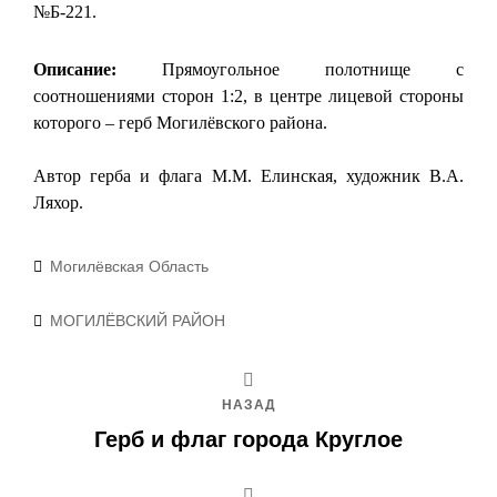
№Б-221.
Описание:
Прямоугольное полотнище с
соотношениями сторон 1:2, в центре лицевой стороны
которого – герб Могилёвского района.
Автор герба и флага М.М. Елинская, художник В.А.
Ляхор.
Рубрики
Могилёвская Область
Метки
МОГИЛЁВСКИЙ РАЙОН
НАЗАД
Герб и флаг города Круглое