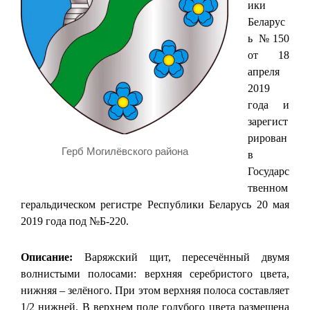
ики
Беларус
ь №150
от 18
апреля
2019
года и
зарегист
рирован
Герб Могилёвского района
в
Государс
твенном
геральдическом регистре Республики Беларусь 20 мая
2019 года под №Б-220.
Описание:
Варяжский щит, пересечённый двумя
волнистыми полосами: верхняя серебристого цвета,
нижняя – зелёного. При этом верхняя полоса составляет
1/2 нижней. В верхнем поле голубого цвета размещена