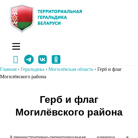
Перейти
к
содержимому
Главная
›
Геральдика
›
Могилёвская область
›
Герб и флаг
Могилёвского района
Навигация
Герб и флаг
по
Могилёвского района
записям
Административно-территориальная единица в