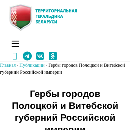
Перейти
к
содержимому
Главная
›
Публикации
›
Гербы городов Полоцкой и Витебской
губерний Российской империи
Навигация
Гербы городов
по
Полоцкой и Витебской
записям
губерний Российской
империи