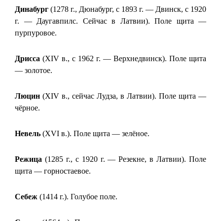
Динабург
(1278 г., Дюнабург, с 1893 г. — Двинск, с 1920
г. — Даугавпилс. Сейчас в Латвии). Поле щита —
пурпуровое.
Дрисса
(XIV в., с 1962 г. — Верхнедвинск). Поле щита
— золотое.
Люцин
(XIV в., сейчас Лудза, в Латвии). Поле щита —
чёрное.
Невель
(XVI в.). Поле щита — зелёное.
Режица
(1285 г., с 1920 г. — Резекне, в Латвии). Поле
щита — горностаевое.
Себеж
(1414 г.). Голубое поле.