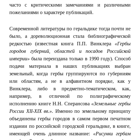
часто с критическими замечаниями и различными
пожеланиями о характере публикаций.
Современной литературы по геральдике тогда почти не
было, а дореволюционная стала библиографической
редкостью (известная книга П.П. Винклера
«Гербы
городов губерний, областей и посадов Российской
империи»
была переиздана только в 1990 году). Способ
подачи материала в наших публикациях выбран
земельный, когда гербы группируются по губерниям
или областям, а не в алфавитном порядке, как у
Винклера, либо в предметно-тематическом, как,
например, в отличной по полиграфическому
исполнению книге Н.Н. Сперансова
«Земельные гербы
России XII-XIX вв.»
. Именно по земельному принципу
объединены гербы городов в самом первом печатном
издании по российской городской геральдике, в книге,
имеющей очень длинное название:
«Рисунки гербам