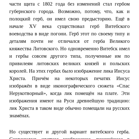
части щита с 1802 года без изменений стал гербом
губернского города. Возможно, потому, что, как и
полоцкий герб, он имел свою предысторию. Ещё в
начале XV века существовал герб Витебского
воеводства в виде погони. Герб этот по своему типу и
деталям почти не отличался от герба Великого
княжества Литовского. Но одновременно Витебск имел
и гербы совсем другого типа, полученные им по
привилеям литовских великих князей и польских
королей. На этих гербах было изображение лика Иисуса
Христа. Причём на некоторых печатях Иисус
изображён в виде иконографического сюжета «Спас
Нерукотворный», когда лик помещён на плате. Эти
изображения имеют на Руси древнейшую традицию:
лик Христа в таком виде обычно помещали на русских
знамёнах.
Но существует и другой вариант витебского герба.