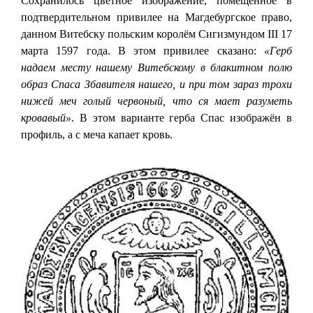
Сохранилось цветное изображение, помещённое в
подтвердительном привилее на Магдебургское право,
данном Витебску польским королём Сигизмундом III 17
марта 1597 года. В этом привилее сказано:
«Герб
надаем месту нашему Витебскому в блакитном полю
образ Спаса Збавителя нашего, и при том зараз трохи
нижей меч голый червоный, что ся мает разуметь
кровавый»
. В этом варианте герба Спас изображён в
профиль, а с меча капает кровь.