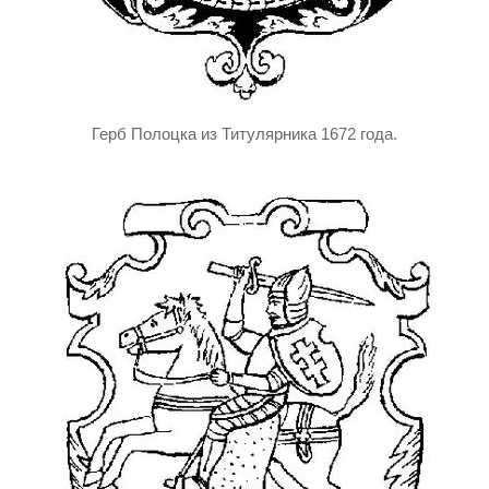
Герб Полоцка из Титулярника 1672 года.