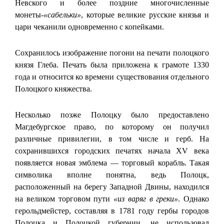
Невского и более поздние многочисленные
монеты-
«сабельки»
, которые великие русские князья и
цари чеканили одновременно с копейками.
Сохранилось изображение погони на печати полоцкого
князя Глеба. Печать была приложена к грамоте 1330
года и относится ко времени существования отдельного
Полоцкого княжества.
Несколько позже Полоцку было предоставлено
Магдебургское право, по которому он получил
различные привилегии, в том числе и герб. На
сохранившихся городских печатях начала XV века
появляется новая эмблема — торговый корабль. Такая
символика вполне понятна, ведь Полоцк,
расположенный на берегу Западной Двины, находился
на великом торговом пути
«из варяг в греки»
. Однако
герольдмейстер, составляя в 1781 году гербы городов
Полоцка и Полоцкой губернии, не использовал