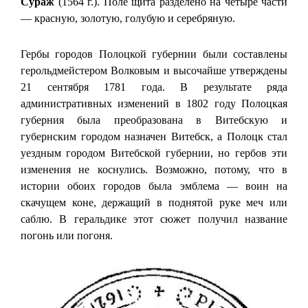
Сураж
(1564 г.). Поле щита разделено на четыре части
— красную, золотую, голубую и серебряную.
Гербы городов Полоцкой губернии были составлены
герольдмейстером Волковым и высочайше утверждены
21 сентября 1781 года. В результате ряда
административных изменений в 1802 году Полоцкая
губерния была преобразована в Витебскую и
губернским городом назначен Витебск, а Полоцк стал
уездным городом Витебской губернии, но гербов эти
изменения не коснулись. Возможно, потому, что в
истории обоих городов была эмблема — воин на
скачущем коне, держащий в поднятой руке меч или
саблю. В геральдике этот сюжет получил название
погонь или погоня.