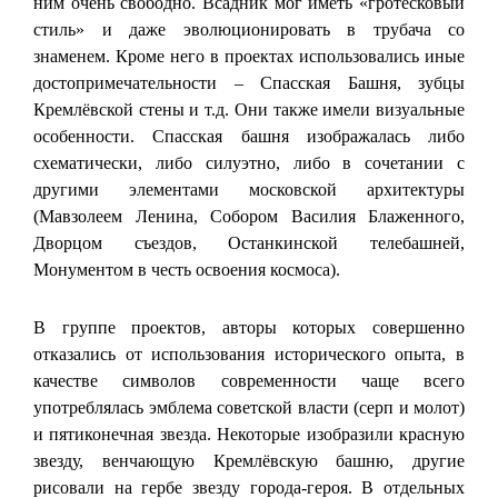
ним очень свободно. Всадник мог иметь «гротесковый
стиль» и даже эволюционировать в трубача со
знаменем. Кроме него в проектах использовались иные
достопримечательности – Спасская Башня, зубцы
Кремлёвской стены и т.д. Они также имели визуальные
особенности. Спасская башня изображалась либо
схематически, либо силуэтно, либо в сочетании с
другими элементами московской архитектуры
(Мавзолеем Ленина, Собором Василия Блаженного,
Дворцом съездов, Останкинской телебашней,
Монументом в честь освоения космоса).
В группе проектов, авторы которых совершенно
отказались от использования исторического опыта, в
качестве символов современности чаще всего
употреблялась эмблема советской власти (серп и молот)
и пятиконечная звезда. Некоторые изобразили красную
звезду, венчающую Кремлёвскую башню, другие
рисовали на гербе звезду города-героя. В отдельных