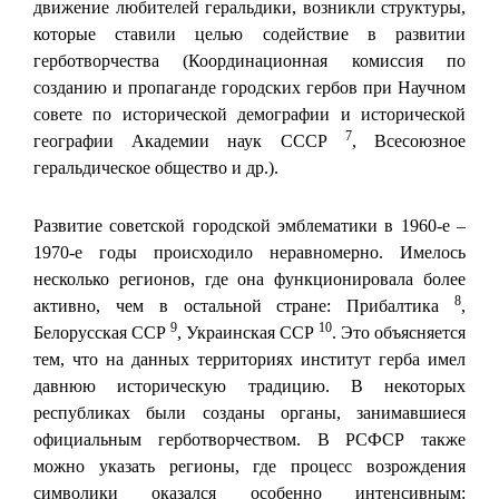
движение любителей геральдики, возникли структуры,
которые ставили целью содействие в развитии
герботворчества (Координационная комиссия по
созданию и пропаганде городских гербов при Научном
совете по исторической демографии и исторической
7
географии Академии наук СССР
, Всесоюзное
геральдическое общество и др.).
Развитие советской городской эмблематики в 1960-е –
1970-е годы происходило неравномерно. Имелось
несколько регионов, где она функционировала более
8
активно, чем в остальной стране: Прибалтика
,
9
10
Белорусская ССР
, Украинская ССР
. Это объясняется
тем, что на данных территориях институт герба имел
давнюю историческую традицию. В некоторых
республиках были созданы органы, занимавшиеся
официальным герботворчеством. В РСФСР также
можно указать регионы, где процесс возрождения
символики оказался особенно интенсивным: