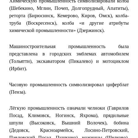
Химическую промышленность символизировали колба
(Шебекино, Мглин, Почеп, Долгопрудный, Апатиты),
реторта (Бирюсинск, Кемерово, Киров, Омск), колба-
труба (Воскресенск), колба «и другие атрибуты
химической промышленности» (Дзержинск).
Машиностроительная промышленность была
представлена в городских эмблемах автомобилем
(Тольятти), экскаватором (Пикалево) и мотоциклом
(Ирбит).
Часовую промышленность символизировал циферблат
(Пенза).
Лёгкую промышленность означали челноки (Гаврилов
Посад, Климовск, Ногинск, Яхрома), прядильные
шпули (Высоковск, Вышний Волочек), бобина
(Дедовск, Красноармейск, Лосино-Петровский,
Павловский Посад, Пушкино), ножницы (Щелково),