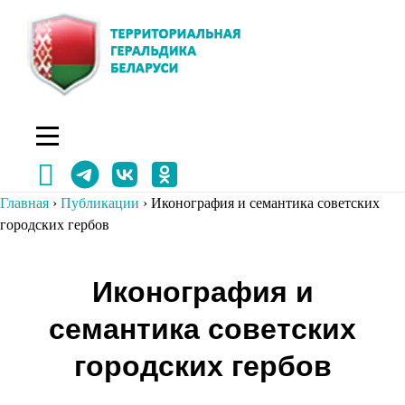
Перейти
к
содержимому
Главная
›
Публикации
›
Иконография и семантика советских
городских гербов
Навигация
Иконография и
по
семантика советских
записям
городских гербов