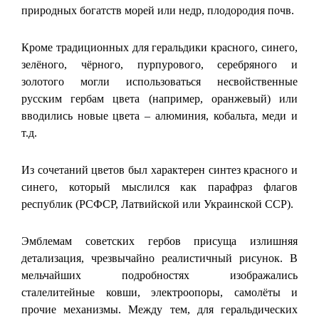
природных богатств морей или недр, плодородия почв.
Кроме традиционных для геральдики красного, синего,
зелёного, чёрного, пурпурового, серебряного и
золотого могли использоваться несвойственные
русским гербам цвета (например, оранжевый) или
вводились новые цвета – алюминия, кобальта, меди и
т.д.
Из сочетаний цветов был характерен синтез красного и
синего, который мыслился как парафраз флагов
республик (РСФСР, Латвийской или Украинской ССР).
Эмблемам советских гербов присуща излишняя
детализация, чрезвычайно реалистичный рисунок. В
мельчайших подробностях изображались
сталелитейные ковши, электроопоры, самолёты и
прочие механизмы. Между тем, для геральдических