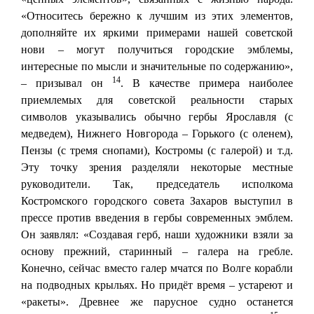
«Относитесь бережно к лучшим из этих элементов,
дополняйте их яркими примерами нашей советской
нови – могут получиться городские эмблемы,
интересные по мысли и значительные по содержанию»,
14
– призывал он
. В качестве примера наиболее
приемлемых для советской реальности старых
символов указывались обычно гербы Ярославля (с
медведем), Нижнего Новгорода – Горького (с оленем),
Пензы (с тремя снопами), Костромы (с галерой) и т.д.
Эту точку зрения разделяли некоторые местные
руководители. Так, председатель исполкома
Костромского городского совета Захаров выступил в
прессе против введения в гербы современных эмблем.
Он заявлял: «Создавая герб, наши художники взяли за
основу прежний, старинный – галера на гребле.
Конечно, сейчас вместо галер мчатся по Волге корабли
на подводных крыльях. Но придёт время – устареют и
«ракеты». Древнее же парусное судно останется