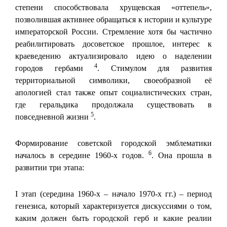
степени способствовала хрущевская «оттепель»,
позволившая активнее обращаться к истории и культуре
императорской России. Стремление хотя бы частично
реабилитировать досоветское прошлое, интерес к
краеведению актуализировало идею о наделении
4
городов гербами
. Стимулом для развития
территориальной символики, своеобразной её
апологией стал также опыт социалистических стран,
где геральдика продолжала существовать в
5
повседневной жизни
.
Формирование советской городской эмблематики
6
началось в середине 1960-х годов.
. Она прошла в
развитии три этапа:
I этап (середина 1960-х – начало 1970-х гг.) – период
генезиса, который характеризуется дискуссиями о том,
каким должен быть городской герб и какие реалии