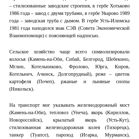
– стилизованные заводские строения, в гербе Хотьково
1986 года – завод с двумя трубами, в гербе Уварово 1989
года – заводская труба с дымом. В гербе Усть-Илимска
1981 года находился знак СЭВ (Совета Экономической
Взаимопомощи) с поясняющей надписью.
Сельское хозяйство чаще всего символизировали
колосья (Камень-на-Оби, Сибай, Белгород, Шебекино,
Мглин, Котельниково, Фролово, Юрга, Киров,
Котельнич, Ачинск, Долгопрудный), реже – цветок
картофеля (Почеп), ржаные и льняные снопы
(Никольск).
На транспорт мог указывать железнодорожный мост
(Камень-на-Оби), тепловоз (Унеча), якорь (Кириллов,
Новороссийск), крылатый якорь (Усть-Кут),
стилизованная железнодорожная колея (Тихорецк),
танкер (Туапсе), пароход (Игарка, Мурманск),