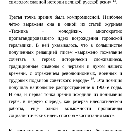
15
символом славной истории великой русской реки»
.
Третья точка зрения была компромиссной. Наиболее
чётко выражена она в одной из статей журнала
«Техника – молодёжи», многократно
пропагандировавшего идею возрождения городской
геральдики. В ней указывалось, что в большинстве
полученных редакцией писем «выражено пожелание
сочетать в гербах исторически сложившиеся,
традиционные символы с чертами и духом нашего
времени, с отражением революционных, военных и
16
трудовых подвигов советского народа»
. Эта позиция
получила наибольшее распространение в 1960-е годы.
И она, и первая точка зрения исходили из понимания
герба, в первую очередь, как резерва идеологической
работы, ещё одной возможности пропаганды
социалистических идей, способа «воспитания масс».
В соответствии с таким подходом большинство