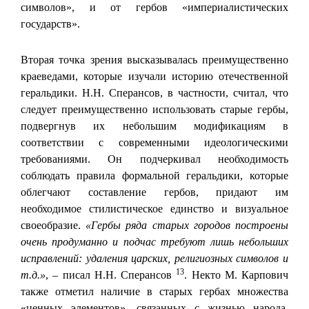
символов», и от гербов «империалистических
государств».
Вторая точка зрения высказывалась преимущественно
краеведами, которые изучали историю отечественной
геральдики. Н.Н. Сперансов, в частности, считал, что
следует преимущественно использовать старые гербы,
подвергнув их небольшим модификациям в
соответствии с современными идеологическими
требованиями. Он подчеркивал необходимость
соблюдать правила формальной геральдики, которые
облегчают составление гербов, придают им
необходимое стилистическое единство и визуальное
своеобразие.
«Гербы ряда старых городов построены
очень продуманно и подчас требуют лишь небольших
исправлений: удаления царских, религиозных символов и
13
т.д.»
, – писал Н.Н. Сперансов
. Некто М. Карпович
также отметил наличие в старых гербах множества
«ценных элементов», связанных с жизнью народа.