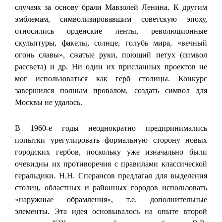
случаях за основу брали Мавзолей Ленина. К другим
эмблемам, символизировавшим советскую эпоху,
относились орденские ленты, революционные
скульптуры, факелы, солнце, голубь мира, «вечный
огонь славы», сжатые руки, поющий петух (символ
рассвета) и др. Ни один их присланных проектов не
мог использоваться как герб столицы. Конкурс
завершился полным провалом, создать символ для
Москвы не удалось.
В 1960-е годы неоднократно предпринимались
попытки урегулировать формальную сторону новых
городских гербов, поскольку уже изначально были
очевидны их противоречия с правилами классической
геральдики. Н.Н. Сперансов предлагал для выделения
столиц, областных и районных городов использовать
«наружные обрамления», т.е. дополнительные
элементы. Эта идея основывалось на опыте второй