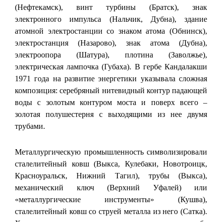
(Нефтекамск), винт турбины (Братск), знак
электронного импульса (Нальчик, Дубна), здание
атомной электростанции со знаком атома (Обнинск),
электростанция (Назарово), знак атома (Дубна),
электроопора (Шатура), плотина (Заволжье),
электрическая лампочка (Губаха). В гербе Кандалакши
1971 года на развитие энергетики указывала сложная
композиция: серебряный нитевидный контур падающей
воды с золотым контуром моста и поверх всего –
золотая полушестерня с выходящими из нее двумя
трубами.
Металлургическую промышленность символизировали
сталелитейный ковш (Выкса, Кулебаки, Новотроицк,
Красноуральск, Нижний Тагил), трубы (Выкса),
механический ключ (Верхний Уфалей) или
«металлургические инструменты» (Кушва),
сталелитейный ковш со струей металла из него (Сатка).