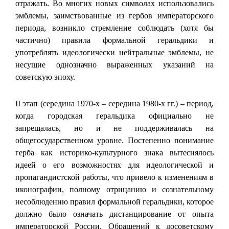
отражать. Во многих новых символах использовались
эмблемы, заимствованные из гербов императорского
периода, возникло стремление соблюдать (хотя бы
частично) правила формальной геральдики и
употреблять идеологически нейтральные эмблемы, не
несущие однозначно выраженных указаний на
советскую эпоху.
II этап (середина 1970-х – середина 1980-х гг.) – период,
когда городская геральдика официально не
запрещалась, но и не поддерживалась на
общегосударственном уровне. Постепенно понимание
герба как историко-культурного знака вытеснялось
идеей о его возможностях для идеологической и
пропагандистской работы, что привело к изменениям в
иконографии, полному отрицанию и сознательному
несоблюдению правил формальной геральдики, которое
должно было означать дистанцирование от опыта
императорской России. Обращений к досоветскому