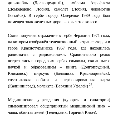
дирижабль (Долгопрудный), эмблема Аэрофлота
(Домодедово, Лобня), самолет (Лобня), локомотив
(Батайск). В гербе города Ожерелье 1989 года был
помещен знак железных дорог – крылатое колесо.
Связь получила отражение в гербе Чердыни 1971 года,
на котором изображён телевизионный ретранслятор, и в
гербе Краснотурьинска 1967 года, где находилась
радиомачта с радиоволнами. Сравнительно редко
встречались в городских гербах символы, связанные с
наукой и образованием – книга (Долгопрудный,
Климовск), циркуль (Балашиха, Красноармейск),
спутниковая орбита и перфорированная карта
27
(Калининград), молекула (Верхний Уфалей)
.
Медицинские учреждения (курорты и санатории)
символизировал общепринятый медицинский знак –
чаша, обвитая змеей (Геленджик, Горячий Ключ).