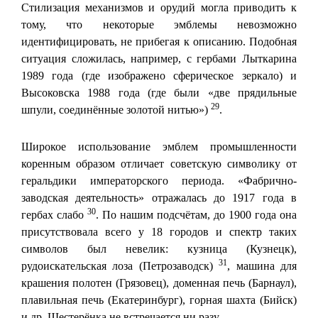
Стилизация механизмов и орудий могла приводить к
тому, что некоторые эмблемы невозможно
идентифицировать, не прибегая к описанию. Подобная
ситуация сложилась, например, с гербами Лыткарина
1989 года (где изображено сферическое зеркало) и
Высоковска 1988 года (где были «две прядильные
29
шпули, соединённые золотой нитью»)
.
Широкое использование эмблем промышленности
коренным образом отличает советскую символику от
геральдики императорского периода. «Фабрично-
заводская деятельность» отражалась до 1917 года в
30
гербах слабо
. По нашим подсчётам, до 1900 года она
присутствовала всего у 18 городов и спектр таких
символов был невелик: кузница (Кузнецк),
31
рудоискательская лоза (Петрозаводск)
, машина для
крашения полотен (Грязовец), доменная печь (Барнаул),
плавильная печь (Екатеринбург), горная шахта (Бийск)
и др. Шестерёнка не встречается ни разу.