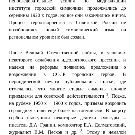
непоследовательные усилия по модификации
института городской символики продолжались до
середины 1920-х годов, но все они закончились ничем.
Процесс герботворчества в Советской России не
возобновился, новый символический язык на
региональном уровне не был создан.
После Великой Отечественной войны, в условиях
некоторого ослабления идеологического прессинга и
надежд на реформы появились предложения о
возрождении в СССР городских гербов. В
периодической печати публиковались статьи, где
отмечалось, что многие старые символы вполне
2
приемлемы для советской действительности
. Позже,
на рубеже 1950-х – 1960-х годов, призывы возродить
геральдику стали ещё более настойчивыми. В защиту
гербов выступили некоторые деятели культуры –
писатель Д.А. Гранин, композитор Е.А. Долматовский,
3
журналист В.М. Песков и др.
. Этому в немалой