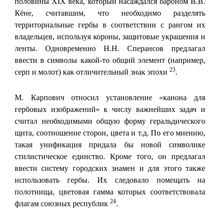
половины XIX века, который насаждался бароном В.В.
Кёне, считавшим, что необходимо разделять
территориальные гербы в соответствии с рангом их
владельцев, используя короны, защитовые украшения и
ленты. Одновременно Н.Н. Сперансов предлагал
ввести в символы какой-то общий элемент (например,
23
серп и молот) как отличительный знак эпохи
.
М. Карпович относил установление «канона для
гербовых изображений» к числу важнейших задач и
считал необходимыми общую форму геральдического
щита, соотношение сторон, цвета и т.д. По его мнению,
такая унификация придала бы новой символике
стилистическое единство. Кроме того, он предлагал
ввести систему городских знамен и для этого также
использовать гербы. Их следовало помещать на
полотнища, цветовая гамма которых соответствовала
24
флагам союзных республик
.