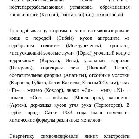
нефтеперерабатывающая установка, обремененная
каплей нефти (Кстово), фонтан нефти (Похвистнево).
Горнодобывающую промышленность символизировали
ковш с породой (Сибай), кусок антрацита «в
серебряном сиянии» (Междуреченск), кристалл,
«испускающий золотые лучи» (Юрга), угольный копр с
терриконом (Воркута, Инта), угольный террикон
(Назарово), горняцкая лоза (Нижний Тагил),
обогатительная фабрика (Апатиты), отбойные молотки
(Кировск, Губаха, Белая Калитва, Красный Сулим), знак
«Fe» – железо (Ковдор), знаки «Cu» – медь, «Ni» –
никель, «Co» – кобальт (Мончегорск), вагонетка
(Артем), держащая кусок угля рука (Черногорск). В
гербе города Сатки 1983 года были помещены
химические формулы различных металлов.
Энергетику символизировали линия электросети