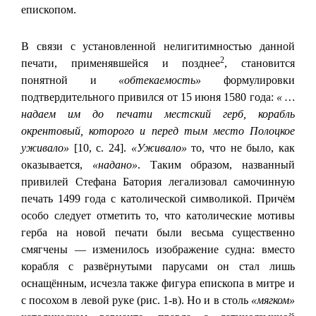
епископом.
В связи с установленной нелигитимностью данной
2
печати, применявшейся и позднее
, становится
понятной и
«обтекаемость»
формулировки
подтвердительного привился от 15 июня 1580 года:
« …
надаем им до печати местский герб, корабль
окрентовый, которого и перед тым место Полоцкое
уживало»
[10, с. 24].
«Уживало»
то, что не было, как
оказывается,
«надано»
. Таким образом, названный
привилей Стефана Батория легализовал самочинную
печать 1499 года с католической символикой. Причём
особо следует отметить то, что католические мотивы
герба на новой печати были весьма существенно
смягчены — изменилось изображение судна: вместо
корабля с развёрнутыми парусами он стал лишь
оснащённым, исчезла также фигура епископа в митре и
с посохом в левой руке (рис. 1-в). Но и в столь
«мягком»