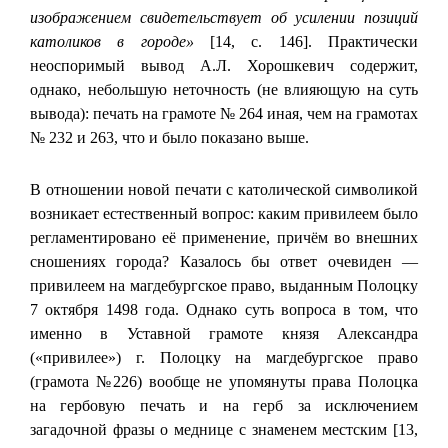
изображением свидетельствует об усилении позиций
католиков в городе»
[14, с. 146]. Практически
неоспоримый вывод А.Л. Хорошкевич содержит,
однако, небольшую неточность (не влияющую на суть
вывода): печать на грамоте № 264 иная, чем на грамотах
№ 232 и 263, что и было показано выше.
В отношении новой печати с католической символикой
возникает естественный вопрос: каким привилеем было
регламентировано её применение, причём во внешних
сношениях города? Казалось бы ответ очевиден —
привилеем на магдебургское право, выданным Полоцку
7 октября 1498 года. Однако суть вопроса в том, что
именно в Уставной грамоте князя Александра
(«привилее») г. Полоцку на магдебургское право
(грамота №226) вообще не упомянуты права Полоцка
на гербовую печать и на герб за исключением
загадочной фразы о меднице с знаменем местским [13,