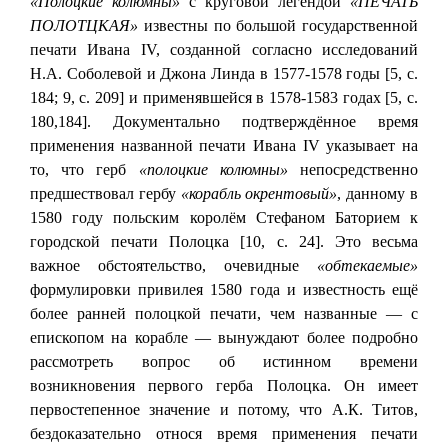
«Полоцкие колюмны»
с круговой легендой
«ПЕЧАТЬ
ПОЛОТЦКАЯ»
известны по большой государственной
печати Ивана IV, созданной согласно исследований
Н.А. Соболевой и Джона Линда в 1577-1578 годы [5, с.
184; 9, с. 209] и применявшейся в 1578-1583 годах [5, с.
180,184]. Документально подтверждённое время
применения названной печати Ивана IV указывает на
то, что герб
«полоцкие колюмны»
непосредственно
предшествовал гербу
«корабль окрентовый»
, данному в
1580 году польским королём Стефаном Баторием к
городской печати Полоцка [10, с. 24]. Это весьма
важное обстоятельство, очевидные
«обтекаемые»
формулировки привилея 1580 года и известность ещё
более ранней полоцкой печати, чем названные — с
епископом на корабле — вынуждают более подробно
рассмотреть вопрос об истинном времени
возникновения первого герба Полоцка. Он имеет
первостепенное значение и потому, что А.К. Титов,
бездоказательно относя время применения печати