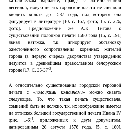
католическом варианте, правда с латиноязычной
легендой, новую печать городские власти не спешили
вводить вплоть до 1587 года, под которым она
фигурирует в литературе [10, с. 167, фото; 15, с. 226,
фото]. Предположение же А.К. Титова о
существовании полоцкой печати 1580 года [15, с. 191]
явная натяжка, т.к. игнорирует обстановку
ожесточённого сопротивления коренных жителей
города (в первую очередь дворянства) утверждению
иезуитов в древнейшем православном белорусском
3
городе [17, С. 35-37]
.
А относительно существования городской гербовой
печати с
«полоцкими колюмнами»
можно сказать
следующее. То, что такая печать существовала,
сомнений быть не должно, т.к. их изображение имеется
на оттисках большой государственной печати Ивана IV
4
(рис. 1-6)
, приложенных к двум документам,
датированным 28 августа 1578 года. [5, с. 180].