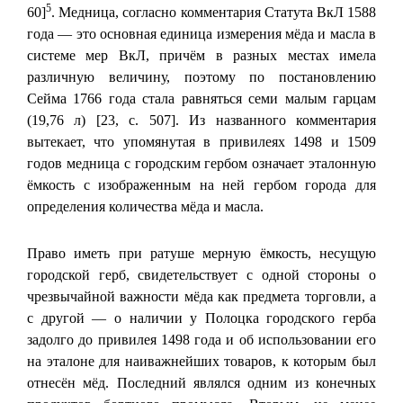
5
60]
. Медница, согласно комментария Статута ВкЛ 1588
года — это основная единица измерения мёда и масла в
системе мер ВкЛ, причём в разных местах имела
различную величину, поэтому по постановлению
Сейма 1766 года стала равняться семи малым гарцам
(19,76 л) [23, с. 507]. Из названного комментария
вытекает, что упомянутая в привилеях 1498 и 1509
годов медница с городским гербом означает эталонную
ёмкость с изображенным на ней гербом города для
определения количества мёда и масла.
Право иметь при ратуше мерную ёмкость, несущую
городской герб, свидетельствует с одной стороны о
чрезвычайной важности мёда как предмета торговли, а
с другой — о наличии у Полоцка городского герба
задолго до привилея 1498 года и об использовании его
на эталоне для наиважнейших товаров, к которым был
отнесён мёд. Последний являлся одним из конечных