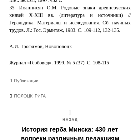
Мн.: БелЭН, 1997. 432 с.
35. Иоаннисян О.М. Родовые знаки древнерусских
князей X-XIII вв. (литература и источники) //
Геральдика. Материалы и исследования. Сб. научных
трудов. Л.: Гос. Эрмитаж, 1983. С. 109-112, 132-135.
А.И. Трофимов, Новополоцк
Журнал «Гербовед». 1999. № 5 (37). С. 108-115
Рубрики
Публикации
Метки
ПОЛОЦК
РИГА
НАЗАД
История герба Минска: 430 лет
вопреки различным редакциям