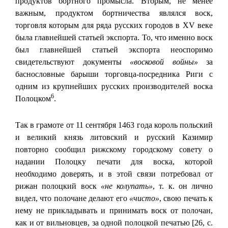
продуктов бортного промысла. Вторым, не менее
важным, продуктом бортничества являлся воск,
торговля которым для ряда русских городов в XV веке
была главнейшей статьей экспорта. То, что именно воск
был главнейшей статьей экспорта неоспоримо
свидетельствуют документы
«восковой войны»
за
баснословные барыши торговца-посредника Риги с
одним из крупнейших русских производителей воска
6
Полоцком
.
Так в грамоте от 11 сентября 1463 года король польский
и великий князь литовский и русский Казимир
повторно сообщил рижскому городскому совету о
надании Полоцку печати для воска, которой
необходимо доверять, и в этой связи потребовал от
рижан полоцкий воск
«не колупать»
, т. к. он лично
видел, что полочане делают его
«чисто»
, свою печать к
нему не прикладывать и принимать воск от полочан,
как и от вильновцев, за одной полоцкой печатью [26, с.