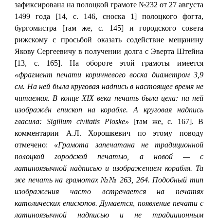
зафиксирована на полоцкой грамоте №232 от 27 августа
1499 года [14, с. 146, сноска 1] полоцкого фогта,
бургомистра [там же, с. 145] и городского совета
рижскому с просьбой оказать содействие мещанину
Якову Сергеевичу в получении долга с Эверта Штейна
[13, с. 165]. На обороте этой грамоты имеется
«фрагмент печати коричневого воска диаметром 3,9
см. На ней была круговая надпись в настоящее время не
читаемая. В конце XIX века печать была цела: на ней
изображён епископ на корабле. А круговая надпись
гласила: Sigillum civitatis Ploske»
[там же, с. 167]. В
комментарии А.Л. Хорошкевич по этому поводу
отмечено:
«Грамота запечатана не традиционной
полоцкой городской печатью, а новой — с
латиноязычной надписью и изображением корабля. Та
же печать на грамотах №№ 263, 264. Подобный тип
изображения часто встречается на печатях
католических епископов. Думается, появление печати с
латиноязычной надписью и не традиционным