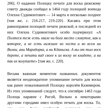
206]. О надании Полоцку печати для воска рижскому
совету дважды сообщал в 1464 году полоцкий воевода
Олехна Судимонтович — 14 марта и несколько позднее
[там же, с. 216-217, 219-220}. Касаясь при этом
равноправия полоцкой печати рижской, в последней из
них Олехна Судимонтович особо подчеркнул:
«А
Полтеск теж есть хвале чи бога место словутое, как и
которое, а не есть нижшое во чести и во всем ни
Вилни, ани Мариборка, а ни Кданьска. А вы от тых воск
берете, а печати вид своее к их воску не кладете, а ни
пак их колупаете»
[там же, с. 220].
Весьма важным моментом названных документов
является неоднократное упоминание печати для воска
как ранее пожалованной Полоцку королём Казимиром.
Из этих упоминаний следует, что к сентябрю 1463 года
Полоцк наравне с Ригой, Вильно и некоторыми
другими городами имел особую печать для воска. То,