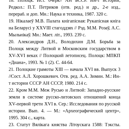
18. Полоцк: Ист. очерк// АН БССР. Ин-т истории;
Редкол.: П.Т. Петриков (отв. ред.) и др., 2-е изд.,
перераб. и доп. Мн.: Наука и техника, 1987. 320 с.
19. Нiкалаеў М.В. Палата кнiгапiсная: Рукапiсная кнiга
на Беларусi у XXVIII стагоддзях // Рэд. М.М. Розаў, А.С.
Мыльнiкаў. Мн.: Мает. лiт., 1993. 239 с.
20. Александров Д.Н., Володихин Д.М. Борьба за
Полоцк между Литвой и Московским государством в
XV-XVI веках // Полоцкий летописец. Полоцк: МПКП
«Диана», 1993. № 1 (2). С. 44-64.
21. Полоцкие грамоты XIII — начала XVI вв. Выпуск 3
//Сост. А.Л. Хорошкевич. Отв. ред. А.А. Зимин. М.: Ин-
т истории СССР АН СССР, 1980. 214 с.
22. Кром М.М. Меж Русью и Литвой: Западно-русские
земли в системе русско-литовских отношений конца
XV-первой трети XVI в. Сер.: Исследования по русской
истории. Вып. 4. — М.: «Археографический центр»,
1995. 304 с., карта.
23. Статут Вялiкага княства Лiтоускага 1588: Тэксты.