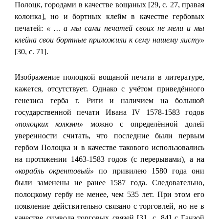
Полоцк, городами в качестве вощаных [29, с. 27, правая
колонка], но и бортных клейм в качестве гербовых
печатей:
« … а мы сами печатей своих не мели и мы
клейна свои бортные приложили к сему нашему листу»
[30, с. 71].
Изображение полоцкой вощаной печати в литературе,
кажется, отсутствует. Однако с учётом приведённого
генезиса герба г. Риги и наличием на большой
государственной печати Ивана IV 1578-1583 годов
«полоцких колюмн»
можно с определённой долей
уверенности считать, что последние были первым
гербом Полоцка и в качестве такового использовались
на протяжении 1463-1583 годов (с перерывами), а на
«корабль окрентовый»
по привилею 1580 года они
были заменены не ранее 1587 года. Следовательно,
полоцкому гербу не менее, чем 535 лет. При этом его
появление действительно связано с торговлей, но не в
качестве символа торговых связей [31, с. 84] с Ганзой