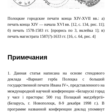
Полоцкие городские печати конца XIV-XVII вв.: а)
печать конца XIV — начала XVI вв. [12, с. 134, рис. 11];
б) печать 1578-1583 гг. [прорись по 3, вклейка 1]; в)
печать магистрата 1587(?)-1633 гг. [16, с. 64, рис. 4]
Примечания
1. Данная статья написана на основе стендового
доклада «Вариант герба Полоцка с большой
государственной печати Ивана IV», представленного на
международной научной конференции «Беларускi горад
у часе i прасторы: 500 год Полацкай магдэбургii»
(Беларусь, г. Новополоцк, 8-9 декабря 1998 г.). В
программе названной конференции доклад упомянут