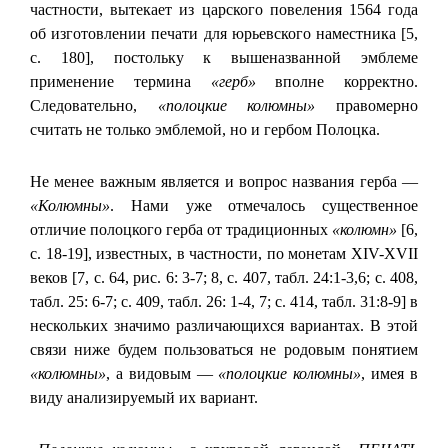
частности, вытекает из царского повеления 1564 года
об изготовлении печати для юрьевского наместника [5,
с. 180], постольку к вышеназванной эмблеме
применение термина
«герб»
вполне корректно.
Следовательно,
«полоцкие колюмны»
правомерно
считать не только эмблемой, но и гербом Полоцка.
Не менее важным является и вопрос названия герба —
«Колюмны»
. Нами уже отмечалось существенное
отличие полоцкого герба от традиционных
«колюмн»
[6,
с. 18-19], известных, в частности, по монетам XIV-XVII
веков [7, с. 64, рис. 6: 3-7; 8, с. 407, табл. 24:1-3,6; с. 408,
табл. 25: 6-7; с. 409, табл. 26: 1-4, 7; с. 414, табл. 31:8-9] в
нескольких значимо различающихся вариантах. В этой
связи ниже будем пользоваться не родовым понятием
«колюмны»
, а видовым —
«полоцкие колюмны»
, имея в
виду анализируемый их вариант.