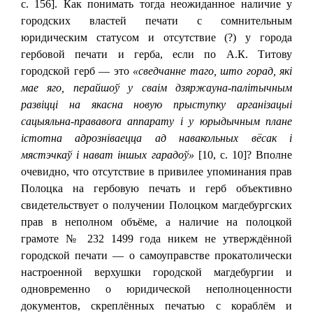
с. 156]. Как понимать тогда неожиданное наличие у
городских властей печати с сомнительным
юридическим статусом и отсутствие (?) у города
гербовой печати и герба, если по А.К. Титову
городской герб — это
«сведчанне таго, што горад, якi
мае яго, перайшоў у сваiм дзяржауна-палiтычным
развiццi на якасна новую прыступку арганiзацыi
сацыяльна-прававоrа аппарату i у юрыдычным плане
iстотна адрознiваецца ад навакольных вёсак i
мястэчкаў i нават iншых гарадоў»
[10, с. 10]? Вполне
очевидно, что отсутствие в привилее упоминания прав
Полоцка на гербовую печать и герб объективно
свидетельствует о получении Полоцком магдебургских
прав в неполном объёме, а наличие на полоцкой
грамоте № 232 1499 года никем не утверждённой
городской печати — о самоуправстве прокатолически
настроенной верхушки городской магдебургии и
одновременно о юридической неполноценности
документов, скреплённых печатью с кораблём и