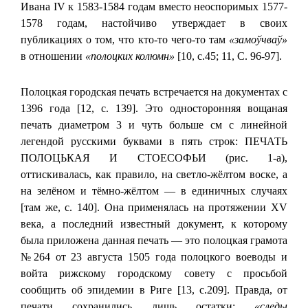
Ивана IV к 1583-1584 годам вместо неоспоримых 1577-
1578 годам, настойчиво утверждает в своих
публикациях о том, что кто-то чего-то там
«замоўчваў»
в отношении
«полоцких колюмн»
[10, с.45; 11, С. 96-97].
Полоцкая городская печать встречается на документах с
1396 года [12, с. 139]. Это односторонняя вощаная
печать диаметром 3 и чуть больше см с линейной
легендой русскими буквами в пять строк: ПЕЧАТЬ
ПОЛОЦЬКАЯ И СТОЕСОФЬИ (рис. 1-а),
оттискивалась, как правило, на светло-жёлтом воске, а
на зелёном и тёмно-жёлтом — в единичных случаях
[там же, с. 140]. Она применялась на протяжении XV
века, а последний известный документ, к которому
была приложена данная печать — это полоцкая грамота
№264 от 23 августа 1505 года полоцкого воеводы и
войта рижскому городскому совету с просьбой
сообщить об эпидемии в Риге [13, с.209]. Правда, от
печати сохранились лишь остатки:
«следы