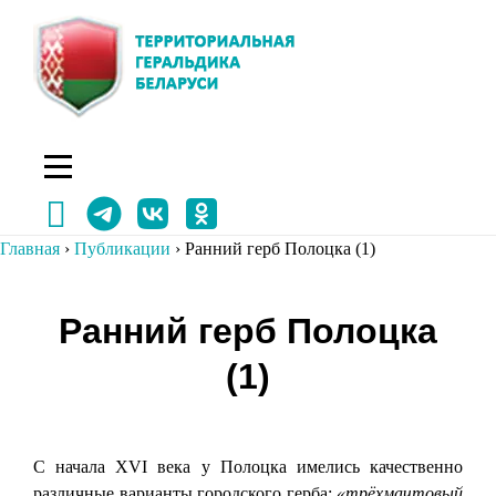
Перейти
к
содержимому
Главная
›
Публикации
›
Ранний герб Полоцка (1)
Навигация
Ранний герб Полоцка
по
(1)
записям
С начала XVI века у Полоцка имелись качественно
различные варианты городского герба:
«трёхмачтовый