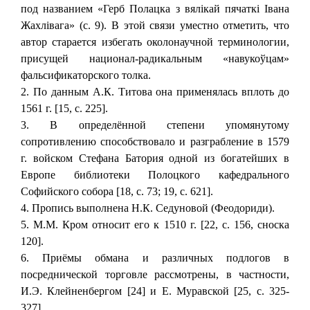
под названием «Герб Полацка з вялiкай пячаткi Iвана
Жахлiвага» (с. 9). В этой связи уместно отметить, что
автор старается избегать околонаучной терминологии,
присущей национал-радикальным «навукоўцам»
фальсификаторского толка.
2. По данным А.К. Титова она применялась вплоть до
1561 г. [15, с. 225].
3. В определённой степени упомянутому
сопротивлению способствовало и разграбление в 1579
г. войском Стефана Батория одной из богатейших в
Европе библиотеки Полоцкого кафедрального
Софийского собора [18, с. 73; 19, с. 621].
4. Пропись выполнена Н.К. Седуновой (Феодориди).
5. М.М. Кром относит его к 1510 г. [22, с. 156, сноска
120].
6. Приёмы обмана и различных подлогов в
посреднической торговле рассмотрены, в частности,
И.Э. Клейненбергом [24] и Е. Муравской [25, с. 325-
327].