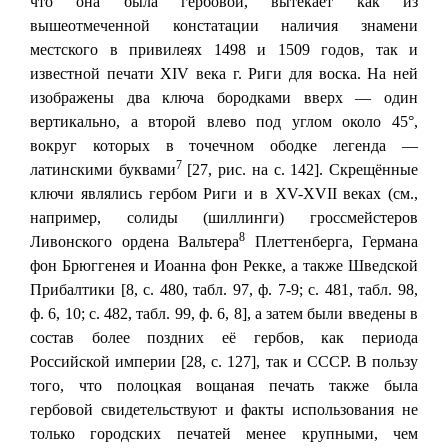
что она была гербовой, вытекает как из
вышеотмеченной констатации наличия знамени
местского в привилеях 1498 и 1509 годов, так и
известной печати XIV века г. Риги для воска. На ней
изображены два ключа бородками вверх — один
вертикально, а второй влево под углом около 45°,
вокруг которых в точечном ободке легенда —
7
латинскими буквами
[27, рис. на с. 142]. Скрещённые
ключи являлись гербом Риги и в XV-XVII веках (см.,
например, солиды (шиллинги) гроссмейстеров
8
Ливонского ордена Вальтера
Плеттенберга, Германа
фон Брюггенея и Иоанна фон Рекке, а также Шведской
Прибалтики [8, с. 480, табл. 97, ф. 7-9; с. 481, табл. 98,
ф. 6, 10; с. 482, табл. 99, ф. 6, 8], а затем были введены в
состав более поздних её гербов, как периода
Российской империи [28, с. 127], так и СССР. В пользу
того, что полоцкая вощаная печать также была
гербовой свидетельствуют и факты использования не
только городских печатей менее крупными, чем