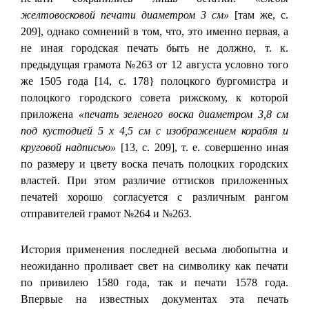
желтовосковой печати диаметром 3 см»
[там же, с.
209], однако сомнений в том, что, это именно первая, а
не иная городская печать быть не должно, т. к.
предыдущая грамота №263 от 12 августа условно того
же 1505 года [14, с. 178} полоцкого бургомистра и
полоцкого городского совета рижскому, к которой
приложена
«печать зеленого воска диаметром 3,8 см
под кустодией 5 х 4,5 см с изображением корабля и
круговой надписью»
[13, с. 209], т. е. совершенно иная
по размеру и цвету воска печать полоцких городских
властей. При этом различие оттисков приложенных
печатей хорошо согласуется с различным рангом
отправителей грамот №264 и №263.
История применения последней весьма любопытна и
неожиданно проливает свет на символику как печати
по привилею 1580 года, так и печати 1578 года.
Впервые на известных документах эта печать