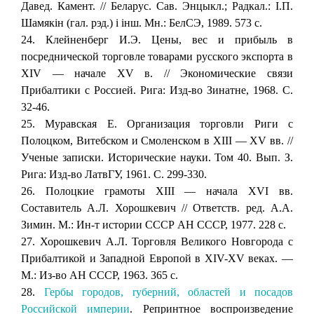
Давед. Камент. // Беларус. Сав. Энцыкл.; Радкал.: I.П.
Шамякiн (гал. рэд.) i iнш. Мн.: БелСЭ, 1989. 573 с.
24. Клейненберг И.Э. Цены, вес и прибыль в
посреднической торговле товарами русского экспорта в
XIV — начале XV в. // Экономические связи
Прибалтики с Россией. Рига: Изд-во Зинатне, 1968. С.
32-46.
25. Муравская Е. Организация торговли Риги с
Полоцком, Витебском и Смоленском в XIII — XV вв. //
Ученые записки. Исторические науки. Том 40. Вып. З.
Рига: Изд-во ЛатвГУ, 1961. С. 299-330.
26. Полоцкие грамоты XIII — начала XVI вв.
Составитель А.Л. Хорошкевич // Ответств. ред. А.А.
Зимин. М.: Ин-т истории СССР АН СССР, 1977. 228 с.
27. Хорошкевич А.Л. Торговля Великого Новгорода с
Прибалтикой и Западной Европой в XIV-XV веках. —
М.: Из-во АН СССР, 1963. 365 с.
28.
Гербы городов, rуберний, областей и посадов
Российской империи
. Репринтное воспроизведение