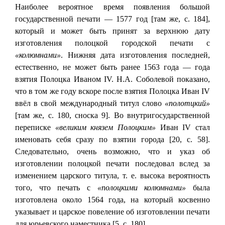
Наиболее вероятное время появления большой
государственной печати — 1577 год [там же, с. 184],
который и может быть принят за верхнюю дату
изготовления полоцкой городской печати с
«колюмнами»
. Нижняя дата изготовления последней,
естественно, не может быть ранее 1563 года — года
взятия Полоцка Иваном IV. Н.А. Соболевой показано,
что в том же году вскоре после взятия Полоцка Иван IV
ввёл в свой международный титул слово
«полотцкий»
[там же, с. 180, сноска 9]. Во внутригосударственной
переписке
«великим князем Полоцким»
Иван IV стал
именовать себя сразу по взятии города [20, с. 58].
Следовательно, очень возможно, что и указ об
изготовлении полоцкой печати последовал вслед за
изменением царского титула, т. е. высока вероятность
того, что печать с
«полоцкими колюмнами»
была
изготовлена около 1564 года, на который косвенно
указывает и царское повеление об изготовлении печати
для юрьевского наместника [5, с. 180].