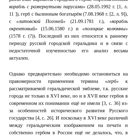
корабль с развернутыми парусами»
(28.05.1992 г. [1, л.
11 ]), герб с былинным богатырём (7.08.1968 г. [2, л. 9]),
с
«литовской Погоней»
(21.09.1781 г.),
«корабль
окрентовый»
(15.06.1580 г.) и
«полоцкие колюмны»
(1578 г. (?)). Последний из них относится к раннему
периоду русской городской геральдики и в связи с
недостаточной изученностью его анализ весьма
актуален.
Однако предварительно необходимо остановиться на
правомерности применения термина
«герб»
к
рассматриваемой геральдической эмблеме, т.к. русские
города не только в XVI веке, но и в XVII веке гербов в
современном их понимании ещё не имели [3, с. 36] из-
за особенностей исторического развития Русского
государства [4, с. 26]. И поскольку в XVI веке различий
между геральдическим изображением на печати и
собственно гербом в России ещё не делалось, что, в