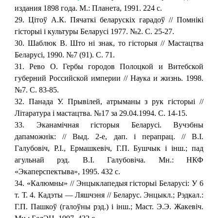
издания 1898 года. М.: Планета, 1991. 224 с.
29. Цiтоў А.К. Пячаткi беларускiх гарадоў // Помнiкi
гiсторыi i культуры Беларусi 1977. №2. С. 25-27.
30. Шаблюк В. Што нi знак, то гiсторыя // Мастацтва
Беларусi, 1990. №7 (91). С. 71.
31. Рево О. Гербы городов Полоцкой и Витебской
губерний Российской империи // Наука и жизнь. 1998.
№7. С. 83-85.
32. Панада У. Прывiлей, атрыманы з рук гiсторыi //
Лiтаратура i мастацтва. №17 за 29.04.1994. С. 14-15.
33. Эканамiчная гiсторыя Беларусi. Вучэбны
дапаможнiк: // Выд. 2-е, дап. i перапрац. // В.I.
Галубовiч, Р.I., Ермашкевiч, Г.П. Бушчык i iнш.; пад
агульнай рэд. В.I. Галубовiча. Мн.: НКФ
«Экаперспектыва», 1995. 432 с.
34. «Калюмны» // Энцыклапедыя гiсторыi Беларусi: У 6
т. Т. 4. Кадэты — Ляшчэня // Беларус. Энцыкл.; Рэдкал.:
Г.П. Пашкоў (галоўны рэд.) i iнш.; Маcт. Э.Э. Жакевiч.