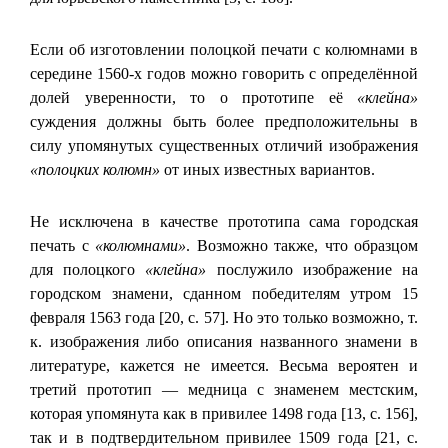
Если об изготовлении полоцкой печати с колюмнами в
середине 1560-х годов можно говорить с определённой
долей уверенности, то о прототипе её
«клейна»
суждения должны быть более предположительны в
силу упомянутых существенных отличий изображения
«полоцких колюмн»
от иных известных вариантов.
Не исключена в качестве прототипа сама городская
печать с
«колюмнами»
. Возможно также, что образцом
для полоцкого
«клейна»
послужило изображение на
городском знамени, сданном победителям утром 15
февраля 1563 года [20, с. 57]. Но это только возможно, т.
к. изображения либо описания названного знамени в
литературе, кажется не имеется. Весьма вероятен и
третий прототип — медница с знаменем местским,
которая упомянута как в привилее 1498 года [13, с. 156],
так и в подтвердительном привилее 1509 года [21, с.