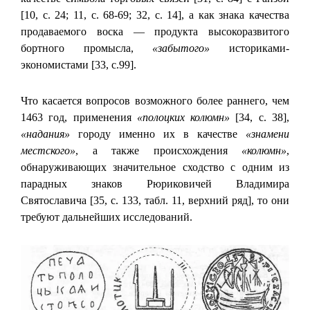
[10, с. 24; 11, с. 68-69; 32, с. 14], а как знака качества
продаваемого воска — продукта высокоразвитого
бортного промысла,
«забытого»
историками-
экономистами [33, с.99].
Что касается вопросов возможного более раннего, чем
1463 год, применения
«полоцких колюмн»
[34, с. 38],
«надания»
городу именно их в качестве
«знамени
местского»
, а также происхождения
«колюмн»
,
обнаруживающих значительное сходство с одним из
парадных знаков Рюриковичей Владимира
Святославича [35, с. 133, табл. 11, верхний ряд], то они
требуют дальнейших исследований.