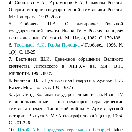
4. Соболева Н.А., Артамонов В.А. Символы России.
Очерки истории государственной символики России.
М.: Панорама, 1993. 208 с.
5. Соболева Н.А. О датировке большой
государственной печати Ивана IV // Россия на путях
централизации. Сб. статей. М.: Наука, 1982. С. 179-186.
6.
Трофимов А.И. Гербы Полоцка
// Гербовед. 1996. №
1(9). С. 18-25.
7. Бектинеев Ш.И. Денежное обращение Великого
княжества Литовского в XIII-XV вв. Мн.: В.Н.
Милютин, 1994. 80 с.
8. Рябцевич В.Н. Нумизматика Беларуси // Художн. ПЛ.
Казей. Мн.: Полымя, 1995. 687 с.
9. Дж. Линд. Большая государственная печать Ивана IV
и использованные в ней некоторые геральдические
символы времен Ливонской войны // Архив русской
истории. Выпуск 5. М.: Археографический центр, 1994.
С. 201-226.
10.
Цiтоў А.К. Гарадская геральдыка Беларусi
. Мн.: