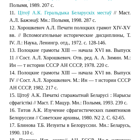
Полымя, 1989. 207 с.
11.
Цiтoў А.К. Геральдыка Беларускiх местаў
// Маст.
А.Л. Бажэнаў. Мн.: Полымя, 1998. 287 с.
12. Хорошкевич А.Л. Печати полоцких грамот XIV-XV
вв. // Вспомогательные исторические дисциплины, Т.
IV. Л.: Наука, Ленингр. отд., 1972. с. 128-146.
13. Полоцкие грамоты XIII — начала XVI вв. Выпуск
11 // Сост. А.Л. Хорошкевич. Отв. ред. А. А. Зимин. М.:
Ин — т истории СССР АН СССР, 1978. 220 с.
14. Полоцкие грамоты XIII — начала XVI вв. Выпуск
IV // Сост. А.Л. Хорошкевич. М.: Ин — т истории СССР
АН СССР, 1982. 217 с.
15. Цiтоў А.К. Пячаткi старажытнай Беларусi : Нарысы
сфрагiстiкi // Маст. Г. Мацур. Мн.: Полымя, 1993. 239 с.
16. Титов А.К. Изучение сфрагистических памятников
Белоруссии // Советские архивы, 1980. N2 2. С. 62-65.
17. Блинова Т.Б. Иезуиты в Белоруссии. Мн.: Беларусь,
1990. 110 с.