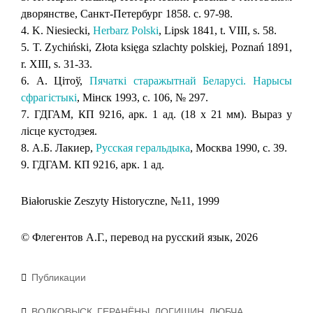
дворянстве, Санкт-Петербург 1858. с. 97-98.
4. K. Niesiecki,
Herbarz Polski
, Lipsk 1841, t. VIII, s. 58.
5. T. Zychiński, Złota księga szlachty polskiej, Poznań 1891,
r. XIII, s. 31-33.
6. А. Цітоў,
Пячаткі старажытнай Беларусі. Нарысы
сфрагістыкі
, Мінск 1993, с. 106, № 297.
7. ГДГАМ, КП 9216, арк. 1 ад. (18 х 21 мм). Выраз у
лісце кустодзея.
8. А.Б. Лакиер,
Русская геральдыка
, Москва 1990, с. 39.
9. ГДГАМ. КП 9216, арк. 1 ад.
Białoruskie Zeszyty Historyczne, №11, 1999
© Флегентов А.Г., перевод на русский язык, 2026
Рубрики
Публикации
Метки
ВОЛКОВЫСК
ГЕРАНЁНЫ
ЛОГИШИН
ЛЮБЧА