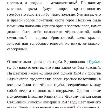
3
цветным, а подбой — металлическим
. По нашему
мнению, цвета будут скорее красно-золотые,
голубовато-золотые либо чёрно-золотые. Учитывая, что
в правой (более почётной) части герба Несвижа была
помещена половина чёрного орла в золотом поле, намёт
должен быть либо полностью чёрно-золотой, либо
смешанный — справа чёрно-золотой, слева красно-
золотой или голубовато-золотой, но никак не красно-
серебряный.
Относительно цвета поля герба Радзивиллов
«Трубы»
(с. 56) надо отметить, что изначально он был красный.
На цветной иконе
«Битва под Оршей 1514 г.»
хоругвь
Радзивиллов представляла собой красное полотнище, в
котором были три чёрные трубы, соединённые между
собой веером с золотыми шнурками. Однако после
присвоения Николаю Радзивиллу Чёрному титула князя
Священной Римской империи в 1547 году цвет поля его
4
герба
«Трубы»
был изменён на голубой
. Сообщение А.