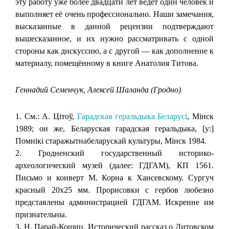
эту работу уже более двадцати лет ведёт один человек и
выполняет её очень профессионально. Наши замечания,
высказанные в данной рецензии подтверждают
вышесказанное, и их нужно рассматривать с одной
стороны как дискуссию, а с другой — как дополнение к
материалу, помещённому в книге Анатолия Титова.
Геннадий Семенчук, Алексей Шаланда (Гродно)
1. См.: А. Цітоў,
Гарадская геральдыка Беларусі
, Мінск
1989; он же, Беларуская гарадская геральдыка, [у:]
Помнікі старажытнабеларускай культуры, Мінск 1984.
2. Гродненский государственный историко-
археологический музей (далее: ГДГАМ), КП 1561.
Письмо и конверт М. Корна к Хансевскому. Сургуч
красный 20х25 мм. Прорисовки с гербов любезно
представлены администрацией ГДГАМ. Искренне им
признательны.
3. Н. Парай-Кошиц, Исторический рассказ о Литовском