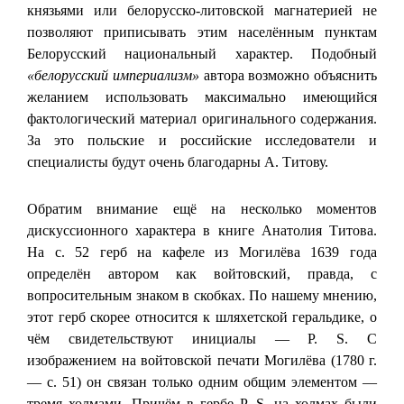
князьями или белорусско-литовской магнатерией не
позволяют приписывать этим населённым пунктам
Белорусский национальный характер. Подобный
«белорусский империализм»
автора возможно объяснить
желанием использовать максимально имеющийся
фактологический материал оригинального содержания.
За это польские и российские исследователи и
специалисты будут очень благодарны А. Титову.
Обратим внимание ещё на несколько моментов
дискуссионного характера в книге Анатолия Титова.
На с. 52 герб на кафеле из Могилёва 1639 года
определён автором как войтовский, правда, с
вопросительным знаком в скобках. По нашему мнению,
этот герб скорее относится к шляхетской геральдике, о
чём свидетельствуют инициалы — P. S. С
изображением на войтовской печати Могилёва (1780 г.
— с. 51) он связан только одним общим элементом —
тремя холмами. Причём в гербе P. S. на холмах были