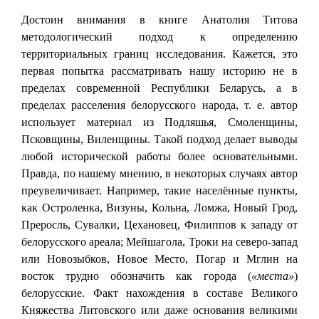
Достоин внимания в книге Анатолия Титова
методологический подход к определению
территориальных границ исследования. Кажется, это
первая попытка рассматривать нашу историю не в
пределах современной Республики Беларусь, а в
пределах расселения белорусского народа, т. е. автор
использует материал из Подляшья, Смоленщины,
Псковщины, Виленщины. Такой подход делает выводы
любой исторической работы более основательными.
Правда, по нашему мнению, в некоторых случаях автор
преувеличивает. Например, такие населённые пункты,
как Остроленка, Визуны, Кольна, Ломжа, Новый Грод,
Преросль, Сувалки, Цехановец, Филиппов к западу от
белорусского ареала; Мейшагола, Троки на северо-запад
или Новозыбков, Новое Место, Погар и Мглин на
восток трудно обозначить как города (
«места»
)
белорусские. Факт нахождения в составе Великого
Княжества Литовского или даже основания великими