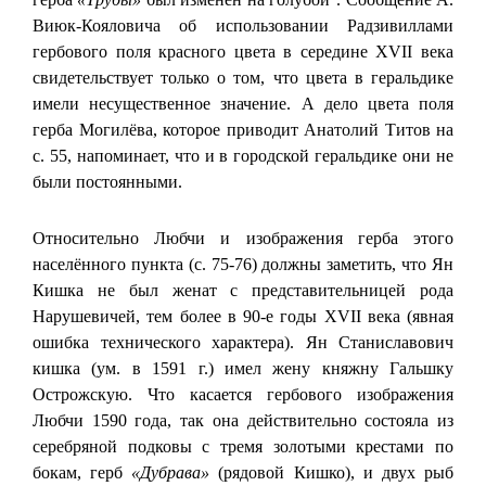
Виюк-Кояловича об использовании Радзивиллами
гербового поля красного цвета в середине XVII века
свидетельствует только о том, что цвета в геральдике
имели несущественное значение. А дело цвета поля
герба Могилёва, которое приводит Анатолий Титов на
с. 55, напоминает, что и в городской геральдике они не
были постоянными.
Относительно Любчи и изображения герба этого
населённого пункта (с. 75-76) должны заметить, что Ян
Кишка не был женат с представительницей рода
Нарушевичей, тем более в 90-е годы XVII века (явная
ошибка технического характера). Ян Станиславович
кишка (ум. в 1591 г.) имел жену княжну Гальшку
Острожскую. Что касается гербового изображения
Любчи 1590 года, так она действительно состояла из
серебряной подковы с тремя золотыми крестами по
бокам, герб
«Дубрава»
(рядовой Кишко), и двух рыб