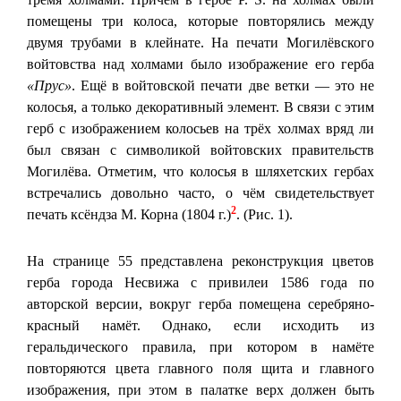
помещены три колоса, которые повторялись между
двумя трубами в клейнате. На печати Могилёвского
войтовства над холмами было изображение его герба
«Прус»
. Ещё в войтовской печати две ветки — это не
колосья, а только декоративный элемент. В связи с этим
герб с изображением колосьев на трёх холмах вряд ли
был связан с символикой войтовских правительств
Могилёва. Отметим, что колосья в шляхетских гербах
встречались довольно часто, о чём свидетельствует
2
печать ксёндза М. Корна (1804 г.)
. (Рис. 1).
На странице 55 представлена реконструкция цветов
герба города Несвижа с привилеи 1586 года по
авторской версии, вокруг герба помещена серебряно-
красный намёт. Однако, если исходить из
геральдического правила, при котором в намёте
повторяются цвета главного поля щита и главного
изображения, при этом в палатке верх должен быть