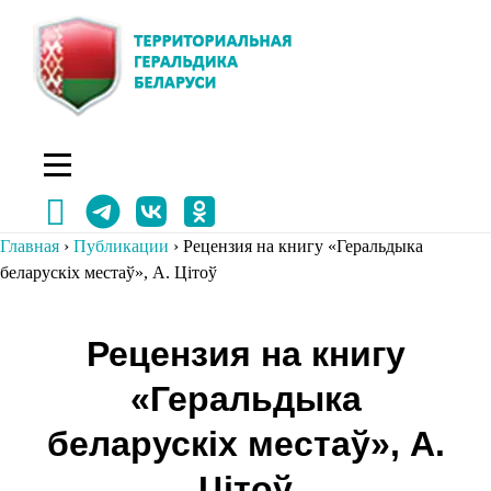
Перейти
к
содержимому
Главная
›
Публикации
›
Рецензия на книгу «Геральдыка
беларускіх местаў», А. Цітоў
Навигация
Рецензия на книгу
по
«Геральдыка
записям
беларускіх местаў», А.
Цітоў