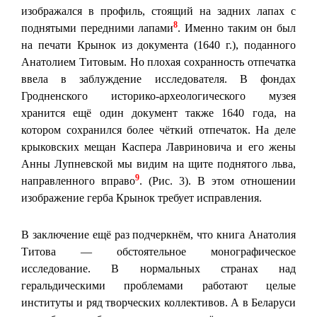
изображался в профиль, стоящий на задних лапах с
8
поднятыми передними лапами
. Именно таким он был
на печати Крынок из документа (1640 г.), поданного
Анатолием Титовым. Но плохая сохранность отпечатка
ввела в заблуждение исследователя. В фондах
Гродненского историко-археологического музея
хранится ещё один документ также 1640 года, на
котором сохранился более чёткий отпечаток. На деле
крыковских мещан Каспера Лавриновича и его жены
Анны Лупневской мы видим на щите поднятого льва,
9
направленного вправо
. (Рис. 3). В этом отношении
изображение герба Крынок требует исправления.
В заключение ещё раз подчеркнём, что книга Анатолия
Титова — обстоятельное монографическое
исследование. В нормальных странах над
геральдическими проблемами работают целые
институты и ряд творческих коллективов. А в Беларуси