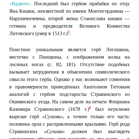
«Вадвич»
. Последний был гербом прабабки по отцу
Яна Кишки, неизвестной по имени Монтигердовны —
Нарушевичевны, второй жены Станислава кишки —
гетмана и предводителя Великого Княжества
5
Литовского (умер в 1513 г.)
.
Поистине уникальным является герб Логишина,
местечко с Пинщины, с изображением волка на
лосиных ногах (с. 82, 181). Отсутствие подобных
вызывает затруднения в объяснении символического
смысла этого герба. Однако у нас возникают сомнения
в правомерности приведённых Анатолием Титовым
аналогий с гербом подстаросты Стравинского из
Ошмянского уезда. На самом деле на печати Флориана
6
Казимира Стравинского (1678 г.)
был неуклюже
вырезан герб
«Сулима»
, а точнее только его часть:
половина орла с расправленными крыльями. Герб рода
Стравинских
«Сулима»
должен был выглядеть
следующим образом: щит разделён на две части — в