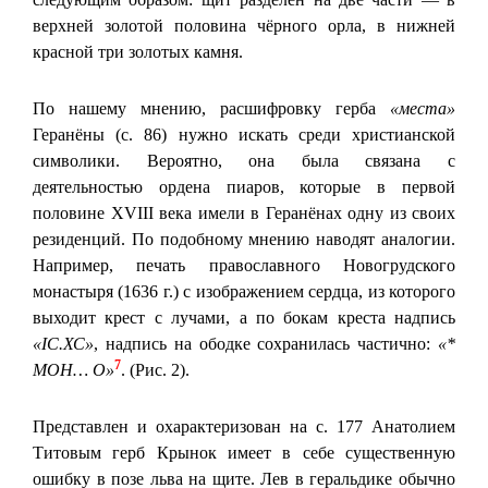
верхней золотой половина чёрного орла, в нижней
красной три золотых камня.
По нашему мнению, расшифровку герба
«места»
Геранёны (с. 86) нужно искать среди христианской
символики. Вероятно, она была связана с
деятельностью ордена пиаров, которые в первой
половине XVIII века имели в Геранёнах одну из своих
резиденций. По подобному мнению наводят аналогии.
Например, печать православного Новогрудского
монастыря (1636 г.) с изображением сердца, из которого
выходит крест с лучами, а по бокам креста надпись
«ІС.ХС»
, надпись на ободке сохранилась частично:
«*
7
МОН… О»
. (Рис. 2).
Представлен и охарактеризован на с. 177 Анатолием
Титовым герб Крынок имеет в себе существенную
ошибку в позе льва на щите. Лев в геральдике обычно