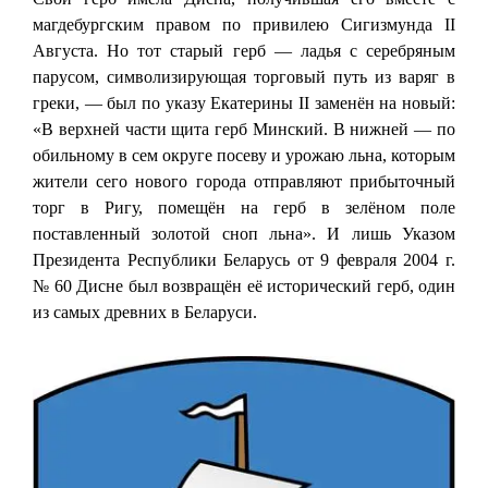
магдебургским правом по привилею Сигизмунда II
Августа. Но тот старый герб — ладья с серебряным
парусом, символизирующая торговый путь из варяг в
греки, — был по указу Екатерины II заменён на новый:
«В верхней части щита герб Минский. В нижней — по
обильному в сем округе посеву и урожаю льна, которым
жители сего нового города отправляют прибыточный
торг в Ригу, помещён на герб в зелёном поле
поставленный золотой сноп льна». И лишь Указом
Президента Республики Беларусь от 9 февраля 2004 г.
№ 60 Дисне был возвращён её исторический герб, один
из самых древних в Беларуси.