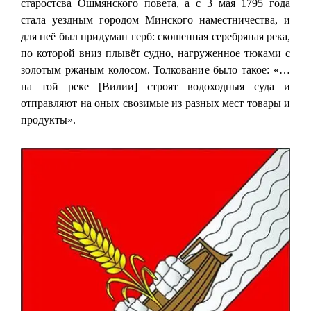
старостсва Ошмянского повета, а с 3 мая 1795 года
стала уездным городом Минского наместничества, и
для неё был придуман герб: скошенная серебряная река,
по которой вниз плывёт судно, нагруженное тюками с
золотым ржаным колосом. Толкование было такое: «…
на той реке [Вилии] строят водоходныя суда и
отправляют на оных свозимые из разных мест товары и
продукты».