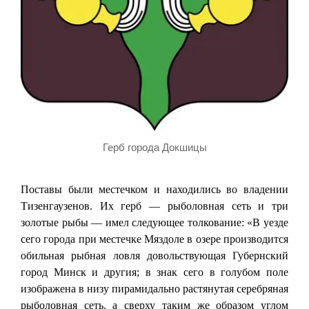
Герб города Докшицы
Поставы были местечком и находились во владении
Тизенгаузенов. Их герб — рыболовная сеть и три
золотые рыбы — имел следующее толкование: «В уезде
сего города при местечке Мяздоле в озере производится
обильная рыбная ловля довольствующая Губернский
город Минск и другия; в знак сего в голубом поле
изображена в низу пирамидально растянутая серебряная
рыболовная сеть, а сверху таким же образом углом