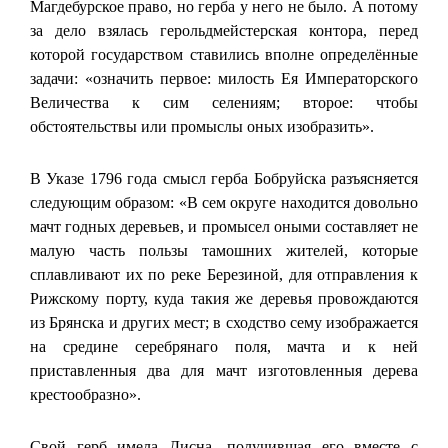
Магдебурское право, но герба у него не было. А потому
за дело взялась герольдмейстерская контора, перед
которой государством ставились вполне определённые
задачи: «означить первое: милость Ея Императорского
Величества к сим селениям; второе: чтобы
обстоятельствы или промыслы оных изобразить».
В Указе 1796 года смысл герба Бобруйска разъясняется
следующим образом: «В сем округе находится довольно
мачт годных деревьев, и промысел оными составляет не
малую часть пользы тамошних жителей, которые
сплавливают их по реке Березиной, для отправления к
Рижскому порту, куда такия же деревья провождаются
из Брянска и других мест; в сходство сему изображается
на средине серебрянаго поля, мачта и к ней
приставленныя два для мачт изготовленныя дерева
крестообразно».
Свой герб имела Дисна, получившая его вместе с