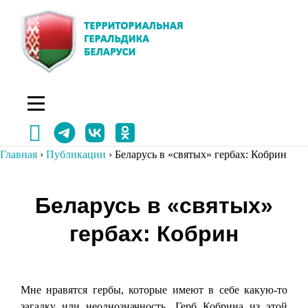
Перейти
к
содержимому
Главная
›
Публикации
›
Беларусь в «святых» гербах: Кобрин
Навигация
Беларусь в «святых»
по
гербах: Кобрин
записям
Мне нравятся гербы, которые имеют в себе какую-то
загадку или неоднозначность. Герб Кобрина из этой