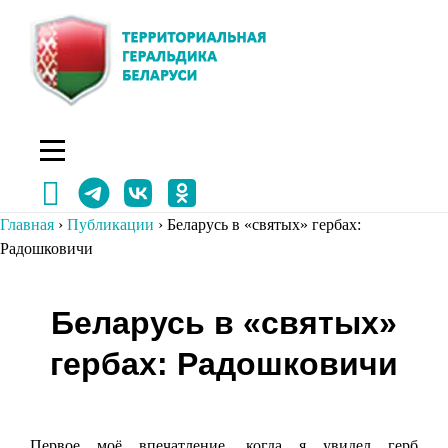
Перейти
к
содержимому
Главная
›
Публикации
›
Беларусь в «святых» гербах:
Радошковичи
Навигация
Беларусь в «святых»
по
гербах: Радошковичи
записям
Первое моё впечатление, когда я увидел герб