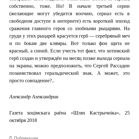
собственно, тоже. Но! В начале третьей серии
(желающие могут убедится воочию, сериал есть в
свободном доступе в интернете) есть короткий эпизод
сражения главного героя со злобными рыцарями. На
груди у этих рыцарей красуется герб — серебряный меч
и по бокам две клямры. Вот только фон щита не
красный, а синий. Если учесть тот факт, что хотимский
герб создан и утверждён на месяц позже выхода сериала
на экраны, можно предположить, что Сергей Рассадин
позаимствовал геральдический знак. А может, это
просто совпадение?..
Александр Александрин
Газета хоцімскага раёна «Шлях Кастрычніка», 25
октября 2018
Рубрики
Публикации