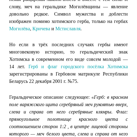
слову, меч на геральдике Могилёвщины — явление
довольно редкое. Символ мужества и доблести
изображен помимо хотимского герба, только на гербах
Могилёва
,
Кричева
и
Мстиславля
.
Но если в трёх последних случаях гербы имеют
многовековую историю, то геральдический знак
Хотимска в современном его виде совсем молодой —
14 лет.
Герб и флаг городского посёлка Хотимска
зарегистрированы в Гербовом матрикуле Республики
Беларусь 22 декабря 2001 г. №75.
Геральдическое описание следующее:
«Герб: в красном
поле варяжского щита серебряный меч рукоятью вверх,
слева и справа от него серебряные клямры. Флаг:
прямоугольное полотнище красного цвета с
соотношением сторон 1:2 , в центре лицевой стороны
которого — меч белого цвета, слева и справа от него