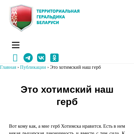
Перейти
к
содержимому
Главная
›
Публикации
›
Это хотимский наш герб
Навигация
Это хотимский наш
по
герб
записям
Вот кому как, а мне герб Хотимска нравится. Есть в нем
некая рыцарская лаконичность и вместе с тем сила. К