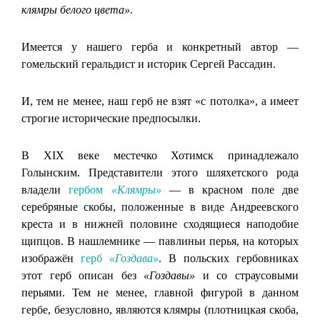
клямры белого цвета»
.
Имеется у нашего герба и конкретный автор —
гомельский геральдист и историк Сергей Рассадин.
И, тем не менее, наш герб не взят «с потолка», а имеет
строгие исторические предпосылки.
В XIX веке местечко Хотимск принадлежало
Голынским. Представители этого шляхетского рода
владели
гербом
«Клямры»
— в красном поле две
серебряные скобы, положенные в виде Андреевского
креста и в нижней половине сходящиеся наподобие
щипцов. В нашлемнике — павлиньи перья, на которых
изображён
герб
«Гоздава»
. В польских гербовниках
этот герб описан без
«Гоздавы»
и со страусовыми
перьями. Тем не менее, главной фигурой в данном
гербе, безусловно, являются клямры (плотницкая скоба,