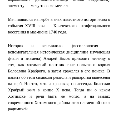
элементу — мечу того же металла.
Меч появился на гербе в знак известного исторического
события XVIII века — Кричевского антифеодального
восстания в мае-июне 1740 года.
Историк и вексиллолог (весиллология —
вспомогательная историческая дисциплина изучающая
флаги и знамена) Андрей Басов приводит легенду о
том, как хотимский плотник спас польского короля
Болеслава Храброго, а затем сражался в его войске. В
память об этом символы ремесла и рыцарства вынесены
на герб. Но это, хоть и красивая, но легенда. Болеслав
Храбрый жил в конце X века. Тогда ни о каком
Хотимске и речи быть не могло, а на землях
современного Хотимского района жил племенной союз
радимичей.