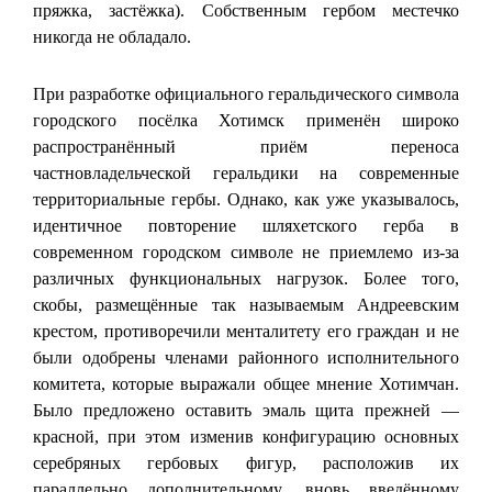
пряжка, застёжка). Собственным гербом местечко
никогда не обладало.
При разработке официального геральдического символа
городского посёлка Хотимск применён широко
распространённый приём переноса
частновладельческой геральдики на современные
территориальные гербы. Однако, как уже указывалось,
идентичное повторение шляхетского герба в
современном городском символе не приемлемо из-за
различных функциональных нагрузок. Более того,
скобы, размещённые так называемым Андреевским
крестом, противоречили менталитету его граждан и не
были одобрены членами районного исполнительного
комитета, которые выражали общее мнение Хотимчан.
Было предложено оставить эмаль щита прежней —
красной, при этом изменив конфигурацию основных
серебряных гербовых фигур, расположив их
параллельно дополнительному, вновь введённому