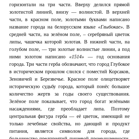
горизонтали на три части. Вверху делился прямой
золотистой линией, внизу — волнистой. В верхней
части, в красном поле, золотыми буквами написано
название города на белорусском языке
«Глыбокае»
. В
средней части, на зелёном поле, – серебряный цветок
липы, чашечка которой золотая. В нижней части, на
голубом поле, — три золотые волнистые линии, а под
ними золотом написано
«1514»
— год основания
города. Три части герба обозначают, что город Глубокое
в историческом прошлом слился с поместий Корсаков,
Зеновичей и Березвечье. Красное поле олицетворяет
историческую судьбу города, который понёс большое
количество жертв за годы своего существования.
Зелёное поле показывает, что город богат зелёными
насаждениями, где преобладает липа. Поэтому
центральная фигура герба — её цветок, имеющий не
только лечебные свойства, но дающий и продукт
питания, является символом для города, где
большинство предприятий пищевой промышленности.