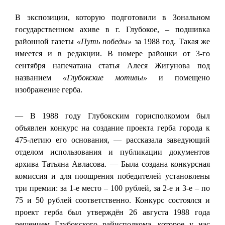
В экспозиции, которую подготовили в Зональном
государственном ахиве в г. Глубокое, – подшивка
районной газеты
«Путь победы»
за 1988 год. Такая же
имеется и в редакции. В номере районки от 3-го
сентября напечатана статья Алеся Жигунова под
названием
«Глубокские мотивы»
и помещено
изображение герба.
— В 1988 году Глубокским горисполкомом был
объявлен конкурс на создание проекта герба города к
475-летию его основания, — рассказала заведующий
отделом использования и публикации документов
архива Татьяна Авласова. — Была создана конкурсная
комиссия и для поощрения победителей установлены
три премии: за 1-е место – 100 рублей, за 2-е и 3-е – по
75 и 50 рублей соответственно. Конкурс состоялся и
проект герба был утверждён 26 августа 1988 года
решением Глубокского райисполкома, которое у нас