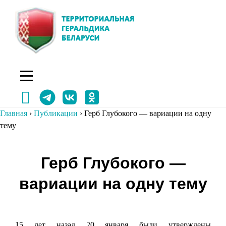
Перейти
к
содержимому
Главная
›
Публикации
›
Герб Глубокого — вариации на одну
тему
Навигация
Герб Глубокого —
по
вариации на одну тему
записям
15 лет назад 20 января были утверждены