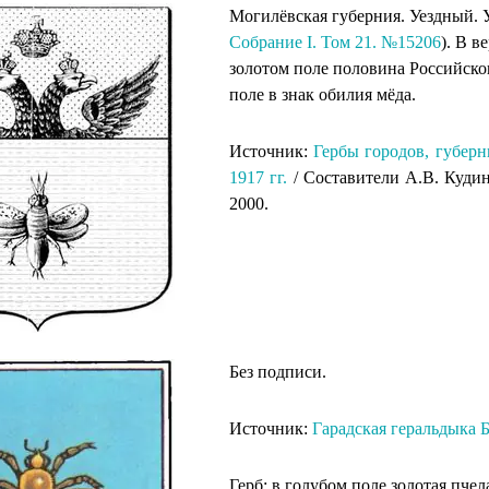
Могилёвская губерния. Уездный. У
Собрание I. Том 21. №15206
). В в
золотом поле половина Российско
поле в знак обилия мёда.
Источник:
Гербы городов, губерн
1917 гг.
/ Составители А.В. Кудин
2000.
Без подписи.
Источник:
Гарадская геральдыка Б
Герб: в голубом поле золотая пчел