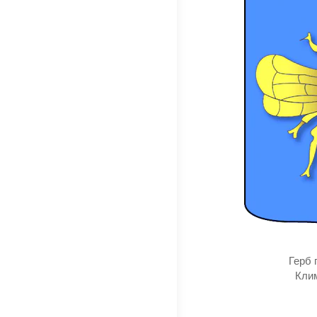
Герб 
Клим