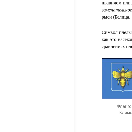
правилом или,
замечательное
рыси (Белица, 
Символ пчелы 
как это насек
сравнениях пч
Флаг г
Климо