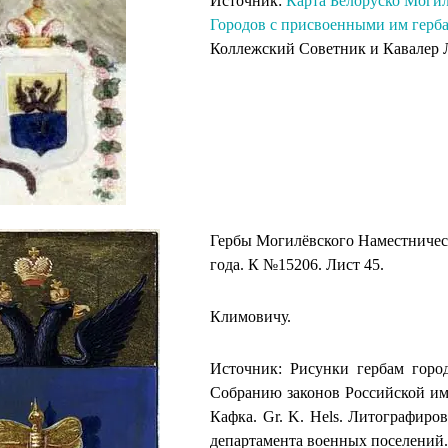
Источник:
Карта Белоруско Могил
Городов с присвоенными им герб
Коллежский Советник и Кавалер Л
Гербы Могилёвского Наместничес
года. К №15206. Лист 45.
Климовичу.
Источник: Рисунки гербам горо
Собранию законов Российской импе
Кафка. Gr. K. Hels. Литографир
департамента военных поселений.