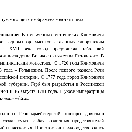
цузского щита изображена золотая пчела.
снование:
В письменных источниках Климовичи
е в одном из документов, связанных с дворянским
ла XVII века город представлял небольшой
ом воеводстве Великого княжества Литовского. В
доминиканский монастырь. С 1720 года Климовичи
8 года – Голынским. После первого раздела Речи
ссийской империи. С 1777 года город Климовичи
кой губернии. Герб был разработан в Российской
ной II 16 августа 1781 года. В указе императрицы
зобилия мёдом»
.
иалисты Герольдмейстерской конторы довольно
 создаваемых гербах различных представителей
ыб и насекомых. При этом они руководствовались