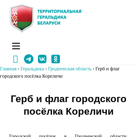
Перейти
к
содержимому
Главная
›
Геральдика
›
Гродненская область
›
Герб и флаг
городского посёлка Кореличи
Навигация
Герб и флаг городского
по
посёлка Кореличи
записям
Городской посёлок в Гродненской области.