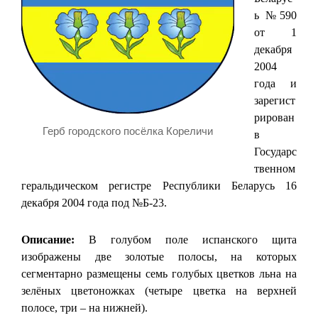
ь №590
от 1
декабря
2004
года и
зарегист
рирован
Герб городского посёлка Кореличи
в
Государс
твенном
геральдическом регистре Республики Беларусь 16
декабря 2004 года под №Б-23.
Описание:
В голубом поле испанского щита
изображены две золотые полосы, на которых
сегментарно размещены семь голубых цветков льна на
зелёных цветоножках (четыре цветка на верхней
полосе, три – на нижней).