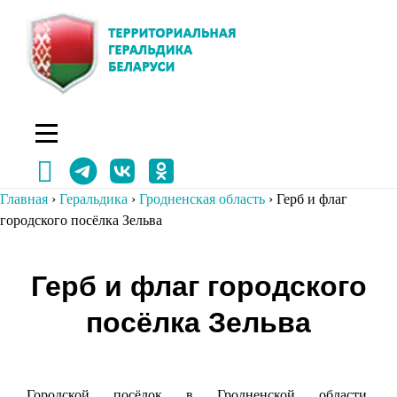
Перейти
к
содержимому
Главная
›
Геральдика
›
Гродненская область
›
Герб и флаг
городского посёлка Зельва
Навигация
Герб и флаг городского
по
посёлка Зельва
записям
Городской посёлок в Гродненской области.