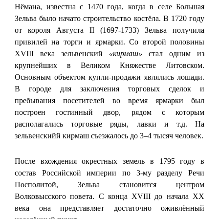
Нёмана, известна с 1470 года, когда в селе Большая
Зельва было начато строительство костёла. В 1720 году
от короля Августа II (1697-1733) Зельва получила
привилей на торги и ярмарки. Со второй половины
XVIII века зельвенский
«кирмаш»
стал одним из
крупнейших в Великом Княжестве Литовском.
Основным объектом купли-продажи являлись лошади.
В городе для заключения торговых сделок и
пребывания посетителей во время ярмарки был
построен гостинный двор, рядом с которым
располагались торговые ряды, лавки и т.д. На
зельвенскийй кирмаш съезжалось до 3–4 тысяч человек.
После вхождения окрестных земель в 1795 году в
состав Российской империи по 3-му разделу Речи
Посполитой, Зельва становится центром
Волковысского повета. С конца XVIII до начала XX
века она представляет достаточно оживлённый