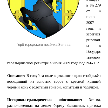
ь №279
от 14
июня
2007
года и
зарегист
рирован
Герб городского посёлка Зельва
ы в
Государс
твенном
геральдическом регистре 4 июня 2009 года под №Б-112.
Описание:
В голубом поле варяжского щита изображён
восходящий из золотых ворот с красной крышей
чёрный конь с золотыми гривой, копытами и уздечкой.
Историко-геральдическое обоснование:
Зельва,
расположенная на левом берегу Зельвянки, притока