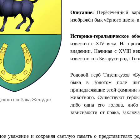
Описание:
Пересечённый варя
изображён бык чёрного цвета, в
Историко-геральдическое обо
известен с XIV века. На прот
владении. Начиная с XVIII век
известного в Беларуси рода Тиз
Родовой герб Тизенгаузов «Б
быка в золотом поле щита
принадлежащие этой фамилии и
животного. Существуют гербы
дского посёлка Желудок
либо одна его голова, либо
зависимости от брака, заключ
ое уважение и сохраняя светлую память о представителях ро