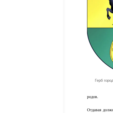
Герб горо
родов.
Отдавая должн