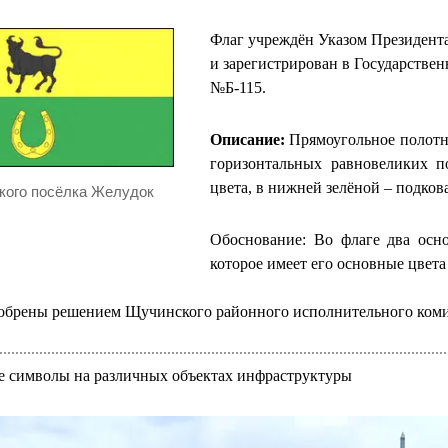
Флаг учреждён Указом Президента
и зарегистрирован в Государствен
№Б-115.
Описание:
Прямоугольное полотни
горизонтальных равновеликих п
цвета, в нижней зелёной – подков
ского посёлка Желудок
Обоснование: Во флаге два осн
которое имеет его основные цвета
добрены решением Щучинского районного исполнительного комит
е символы на различных объектах инфраструктуры