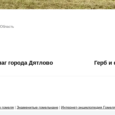
 Область
лаг города Дятлово
Герб и
 гомеля
|
Знаменитые гомельчане
|
Интернет-энциклопедия Гомел