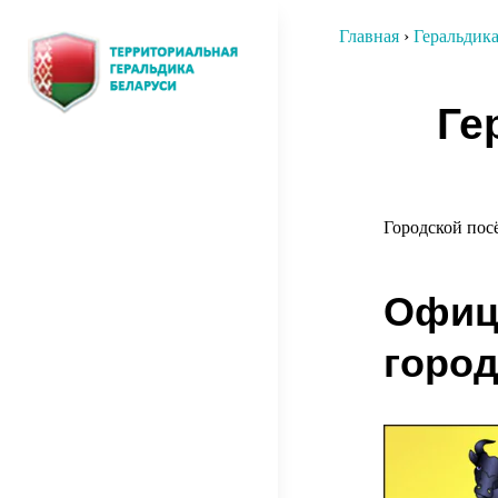
Перейти
Главная
›
Геральдик
к
содержимому
Нави
Ге
ТЕРРИТОРИАЛЬНАЯ
О том, как создавалась
по
территориальная символика
ГЕРАЛЬДИКА
запи
БЕЛАРУСИ
Городской пос
Офиц
город