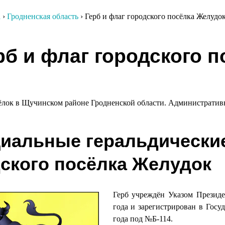
а
›
Гродненская область
›
Герб и флаг городского посёлка Желудо
гация
рб и флаг городского 
сям
ёлок в Щучинском районе Гродненской области. Административн
иальные геральдически
ского посёлка Желудок
Герб учреждён Указом Презид
года и зарегистрирован в Госу
года под №Б-114.