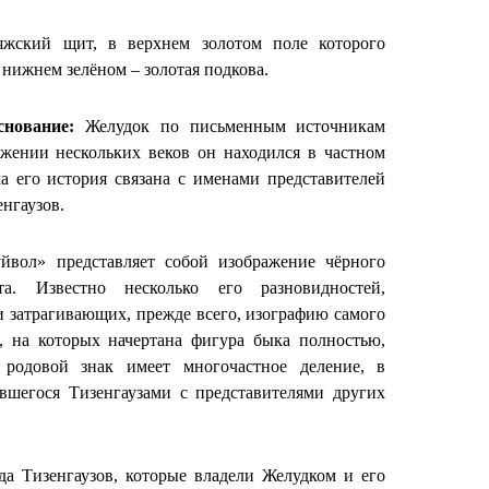
жский щит, в верхнем золотом поле которого
 нижнем зелёном – золотая подкова.
снование:
Желудок по письменным источникам
яжении нескольких веков он находился в частном
а его история связана с именами представителей
енгаузов.
уйвол» представляет собой изображение чёрного
. Известно несколько его разновидностей,
 затрагивающих, прежде всего, изографию самого
, на которых начертана фигура быка полностью,
 родовой знак имеет многочастное деление, в
авшегося Тизенгаузами с представителями других
да Тизенгаузов, которые владели Желудком и его