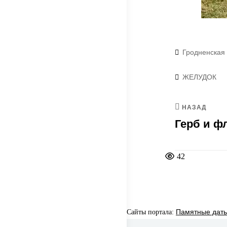
Рубрики
Гродненская
Метки
ЖЕЛУДОК
НАЗАД
Герб и ф
42
Сайты портала:
Памятные даты