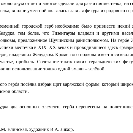
 около двухсот лет и многое сделали для развития местечка, н
елка, вполне уместной оказалась главная фигура из родового гер
ременный городской герб необходимо было привнести некий 
Желудка, тем более, что Тизенгаузы владели и другими нас
одковы, предложенное Щучинским райисполкомом. На гербе Же
успехи местечка в XIX–XX веках и проводившиеся здесь ярмарк
дов, владевших Желудком. Кроме того подкова имеет в символик
 счастье, прибыль. Сочетание таких емких геральдических фигу
овили использование только одной эмали – зелёной.
ого герба посёлка избран щит варяжской формы, который широ
нской области.
удка два основных элемента герба перенесены на полотнище
.М. Елинская, художник В.А. Ляхор.