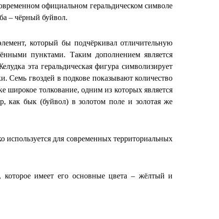
а современном официальном геральдическом символе
ба – чёрный буйвол.
элемент, который бы подчёркивал отличительную
елёнными пунктами. Таким дополнением является
лудка эта геральдическая фигура символизирует
и. Семь гвоздей в подкове показывают количество
е широкое толкование, одним из которых является
р, как бык (буйвол) в золотом поле и золотая же
ко используется для современных территориальных
, которое имеет его основные цвета – жёлтый и