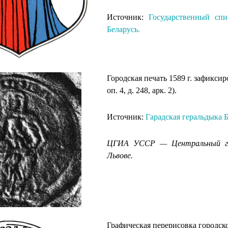
Источник:
Государственный спи
Беларусь.
Городская печать 1589 г. зафикси
оп. 4, д. 248, арк. 2).
Источник:
Гарадская геральдыка Б
ЦГИА УССР — Центральный гос
Львове.
Графическая перерисовка городск