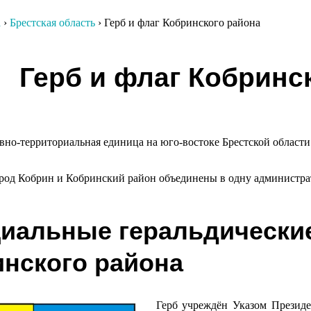
а
›
Брестская область
›
Герб и флаг Кобринского района
гация
Герб и флаг Кобринс
сям
но-территориальная единица на юго-востоке Брестской област
ород Кобрин и Кобринский район объединены в одну администр
иальные геральдически
нского района
Герб учреждён Указом Презид