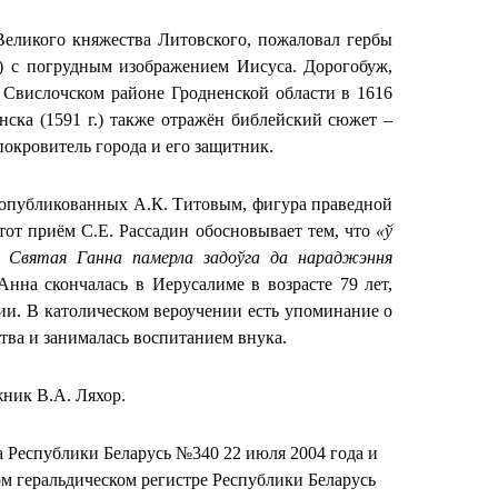
 Великого княжества Литовского, пожаловал гербы
г.) с погрудным изображением Иисуса. Дорогобуж,
в Свислочском районе Гродненской области в 1616
ска (1591 г.) также отражён библейский сюжет –
покровитель города и его защитник.
 опубликованных А.К. Титовым, фигура праведной
тот приём С.Е. Рассадин обосновывает тем, что
«ў
 Святая Ганна памерла задоўга да нараджэння
Анна скончалась в Иерусалиме в возрасте 79 лет,
ии. В католическом вероучении есть упоминание о
ства и занималась воспитанием внука.
жник В.А. Ляхор.
 Республики Беларусь №340 22 июля 2004 года и
ом геральдическом регистре Республики Беларусь