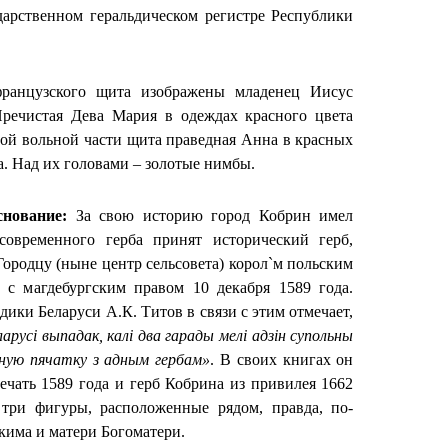
дарственном геральдическом регистре Республики
анцузского щита изображены младенец Иисус
Пречистая Дева Мария в одеждах красного цвета
отой вольной части щита праведная Анна в красных
а. Над их головами – золотые нимбы.
снование:
За свою историю город Кобрин имел
 современного герба принят исторический герб,
ородцу (ныне центр сельсовета) корол`м польским
 с магдебургским правом 10 декабря 1589 года.
дики Беларуси А.К. Титов в связи с этим отмечает,
ларусі выпадак, калі два гарады мелі адзін супольны
ьную пячатку з адным гербам»
. В своих книгах он
чать 1589 года и герб Кобрина из привилея 1662
 три фигуры, расположенные рядом, правда, по-
кима и матери Богоматери.