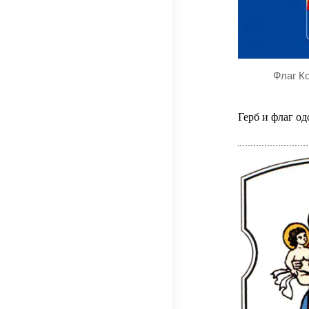
Флаг К
Герб и флаг о