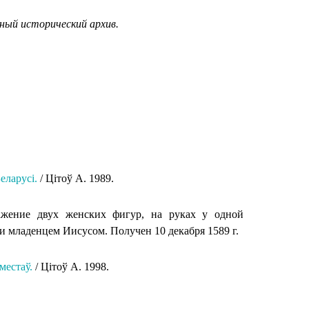
ный исторический архив.
еларусi.
/ Цiтоў А. 1989.
ражение двух женских фигур, на руках у одной
и младенцем Иисусом. Получен 10 декабря 1589 г.
местаў.
/ Цітоў А. 1998.