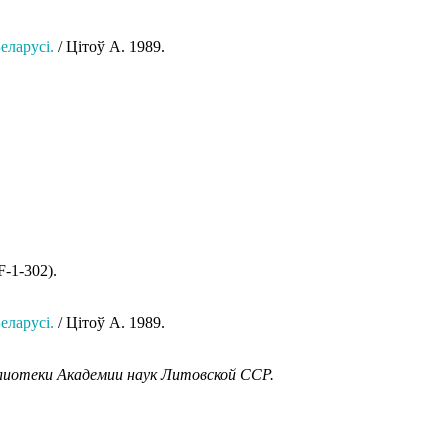
еларусi.
/ Цiтоў А. 1989.
F-1-302).
еларусi.
/ Цiтоў А. 1989.
иотеки Академии наук Литовской ССР.