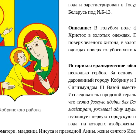
года и зарегистрирован в Госу
Беларусь под №Б-13.
Описание:
В голубом поле фр
Христос в золотых одеждах, 
поверх зеленого хитона, в зол
одеждах поверх голубого хитон
Историко-геральдическое обо
несколько гербов. За основу
дарованный городу Кобрину и Г
Сигизмундом III Вазой вместе
Исследователь городской гераль
что
«гэта ўвогуле адзіны для Бе
магістрат, ужывалі адну агул
Кобринского района
публикует первую городскую пе
года, на которых изображены
гоматери, младенца Иисуса и праведной Анны, жены святого Иоа