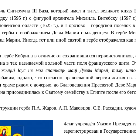
ль Сигизмунд III Ваза, который имел и титул великого князя
дку (1595 г.) с фигурой архангела Михаила, Витебску (1597 
оленской области (1625 г.), и Порозово – городской посёлок 
 гербы с изображением Девы Марии с младенцем. В гербе Мин
вы Марии. Иногда тот или иной святой в гербе отображался как 
 гербе Кобрина в отличие от сохранившихся первоисточников,
а в так называемой вольной части поля французского щита. Э
 жыцці Ісус не мог спаткаць маці Дзевы Марыі, таму што
обавим, однако, что согласно православной версии жития св. 
и храме рядом с дочерью, до Благовещения Пресвятой Деве Мар
нна присоединилась к Святому семейству в Египте после его бег
трукции герба П.А. Жаров, А.П. Маковцов, С.Е. Рассадин, худо
Флаг учреждён Указом Президента
зарегистрирован в Государственн