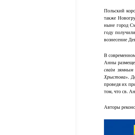
Польский коро
также Новогру
ныне город См
году получили
вознесение Де
В современном
Анны размещен
сваім зямным
Хрыстова»
. Д
проведя их пр
том, что св. А
Авторы реконс