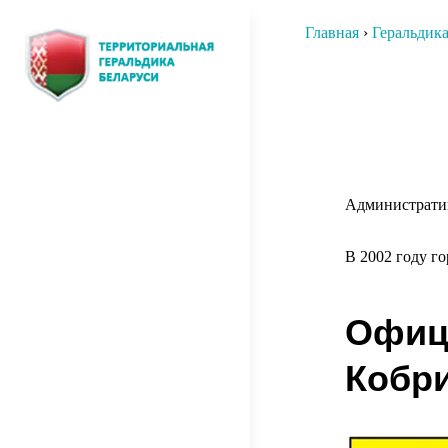
Перейти
Главная
›
Геральдик
к
содержимому
Нави
ТЕРРИТОРИАЛЬНАЯ
О том, как создавалась
по
территориальная символика
ГЕРАЛЬДИКА
запи
БЕЛАРУСИ
Административ
В 2002 году г
Офиц
Кобри