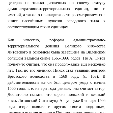
центров не только различных по своему статусу
административно-территориальных единиц, но и
имений, а также о принадлежности рассматриваемых в
книге населённых пунктов городского тыла к
соответствующим таким единицам.
Как известно, реформа административно-
территориального деления Великого княжества
Литовского в основном была завершена на Виленском
большом вальном сейме 1565-1666 годов. Но А. Титов
почему-то считает, что она продолжалась ещё несколько
лет. Так, по его мнению, Пинск стал уездным центром
Брестского воеводства в 1569 году. (с. 163). В
действительности же он был центром уезда с начала
1566 года, т. е. на три года раньше, чем считает автор.
Достаточно сказать, что король польский и великий
князь Литовский Сигизмунд Август уже 8 января 1566
года издал шляхте и другим своим подданным,
имевшим имения именно в Пинском уезде, привилегию