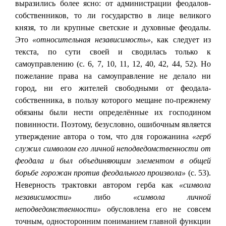
выразились более ясно: от администрации феодалов-
собственников, то ли государство в лице великого
князя, то ли крупные светские и духовные феодалы.
Это
«относительная независимость»
, как следует из
текста, по сути своей и сводилась только к
самоуправлению (с. 6, 7, 10, 11, 12, 40, 42, 44, 52). Но
пожелание права на самоуправление не делало ни
город, ни его жителей свободными от феодала-
собственника, в пользу которого мещане по-прежнему
обязаны были нести определённые их господином
повинности. Поэтому, безусловно, ошибочным является
утверждение автора о том, что для горожанина
«герб
служил символом его личной неподведомственности от
феодала и был объединяющим элементом в общей
борьбе горожан против феодального произвола»
(с. 53).
Неверность трактовки автором герба как
«символа
независимости»
либо
«символа личной
неподведомственности»
обусловлена его не совсем
точным, односторонним пониманием главной функции