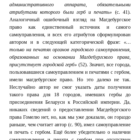
административного аппарата, обязательными
атрибутами которого были герб и печать»
(с. 41).
Аналогичный ошибочный взгляд на Магдебургское
право как единственный источник и самого
самоуправления, и всех его атрибутов сформулирован
автором и в следующей категорической фразе:
«…
только на печатях органов городского самоуправления,
образованных на основании Магдебургского права,
присутствует городской герб»
(52). Значит, все города,
пользовавшиеся самоуправлением и печатями с гербом,
имели магдебургское право. Но это далеко не так.
Неслучайно автор не смог указать даты получения
такого права для 18 городов, имевших гербы до
присоединения Беларуси к Российской империи. Да,
никаких сведений о предоставлении Магдебургского
права Гомелю нет, но, как мы уже доказали, он гораздо
раньше, чем считает автор (с. 90), имел самоуправление
и печать с гербом. Ещё более убедительно о наличии
самоуправления и печати с гербом при отсутствии