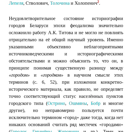
2
Лепеля
, Стволович,
Толочина
и Холопенич
.
Неудовлетворительное состояние историографии
городов Беларуси эпохи феодализма значительно
осложнило работу А.К. Титова и не могло не повлиять
отрицательно на её общий научный уровень. Именно
указанными объективно неблагоприятными
источниковедческими и историографическими
обстоятельствами и можно объяснить то, что он, в
принципе понимая существенную разницу между
«городом»
и
«городком»
в научном смысле этих
терминов (с. 6, 52), при изложении конкретно-
исторического материала, как правило, не определяет
точно соответствующий статус населённых пунктов
городского типа (
Острино
,
Ошмяны
,
Бобр
и многие
другие), но неправомерно пользуется почти
исключительно термином «город» даже тогда, когда нет
никаких оснований считать ряд местечек «городами»
(
Городок
,
Геранёны
,
Жировичи
и др.). Теми же