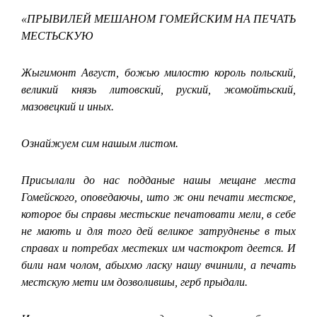
«ПРЫВИЛЕЙ МЕШАНОМ ГОМЕЙСКИМ НА ПЕЧАТЬ
МЕСТЬСКУЮ
Жыгимонт Август, божью милостю король польский,
великий князь литовский, руский, жомойтьский,
мазовецкий и иных.
Ознайжуем сим нашым листом.
Присылали до нас подданые нашы мещане места
Гомейского, оповедаючы, што ж они печати местское,
которое бы справы местьские печатовати мели, в себе
не мають и для того дей великое затрудненье в тых
справах и потребах местеких им частокрот деется. И
били нам чолом, абыхмо ласку нашу вчинили, а печать
местскую мети им дозволившы, герб прыдали.