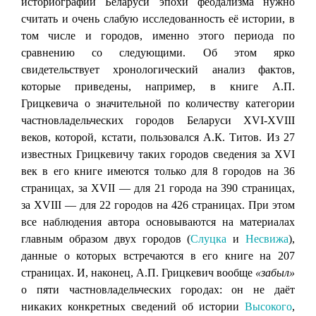
историографии Беларуси эпохи феодализма нужно
считать и очень слабую исследованность её истории, в
том числе и городов, именно этого периода по
сравнению со следующими. Об этом ярко
свидетельствует хронологический анализ фактов,
которые приведены, например, в книге А.П.
Грицкевича о значительной по количеству категории
частновладельческих городов Беларуси XVI-ХVIII
веков, которой, кстати, пользовался А.К. Титов. Из 27
известных Грицкевичу таких городов сведения за XVI
век в его книге имеются только для 8 городов на 36
страницах, за XVII — для 21 города на 390 страницах,
за ХVIII — для 22 городов на 426 страницах. При этом
все наблюдения автора основываются на материалах
главным образом двух городов (
Слуцка
и
Несвижа
),
данные о которых встречаются в его книге на 207
страницах. И, наконец, А.П. Грицкевич вообще
«забыл»
о пяти частновладельческих городах: он не даёт
никаких конкретных сведений об истории
Высокого
,