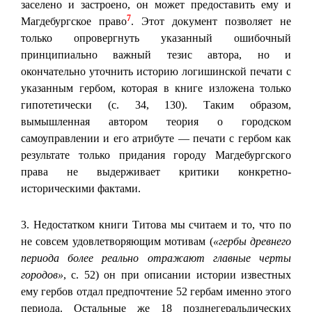
заселено и застроено, он может предоставить ему и
7
Магдебургское право
. Этот документ позволяет не
только опровергнуть указанный ошибочный
принципиально важный тезис автора, но и
окончательно уточнить историю логишинской печати с
указанным гербом, которая в книге изложена только
гипотетически (с. 34, 130). Таким образом,
вымышленная автором теория о городском
самоуправлении и его атрибуте — печати с гербом как
результате только придания городу Магдебургского
права не выдерживает критики конкретно-
историческими фактами.
3. Недостатком книги Титова мы считаем и то, что по
не совсем удовлетворяющим мотивам (
«гербы древнего
периода более реально отражают главные черты
городов»
, с. 52) он при описании истории известных
ему гербов отдал предпочтение 52 гербам именно этого
периода. Остальные же 18 позднегеральдических