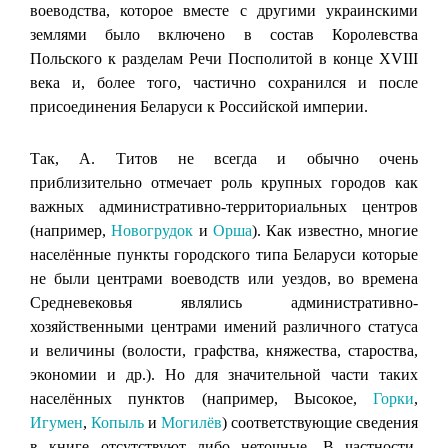
воеводства, которое вместе с другими украинскими
землями было включено в состав Королевства
Польского к разделам Речи Посполитой в конце ХVIII
века и, более того, частично сохранился и после
присоединения Беларуси к Российской империи.
Так, А. Титов не всегда и обычно очень
приблизительно отмечает роль крупных городов как
важных административно-территориальных центров
(например,
Новогрудок
и
Орша
). Как известно, многие
населённые пункты городского типа Беларуси которые
не были центрами воеводств или уездов, во времена
Средневековья являлись административно-
хозяйственными центрами имений различного статуса
и величины (волости, графства, княжества, староства,
экономии и др.). Но для значительной части таких
населённых пунктов (например, Высокое,
Горки
,
Игумен
,
Копыль
и
Могилёв
) соответствующие сведения
в книге отсутствуют либо неточные. В частности,