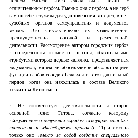
полном смысле этого слова была печать с
отличительным гербом. Именно она с гербом, а не герб
сам по себе, служила для удостоверения всех дел, в т. ч.
судебных, органов самоуправления и документов
мещан. Это способствовало их хозяйственной,
преимущественно торговой и ремесленной,
деятельности. Рассмотрение автором городских гербов
в определённом отрыве от печатей, обязательными
атрибутами которых первые являлись, представляет нам
надуманной, ничем не обоснованной абсолютизацией
функции гербов городов Беларуси и в тот длительный
период, когда она находилась в составе Великого
княжества Литовского.
2. Не соответствует действительности и второй
основной тезис Титова, согласно которому
«документом о получении городом самоуправления был
привилегия на Магдебургское право»
(с. 11) и именно
только оно
«влекло за собой создание специального