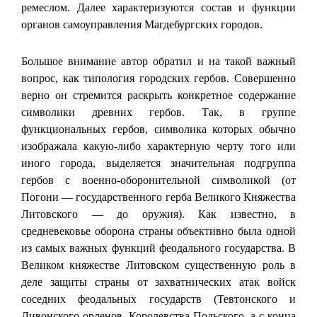
ремеслом. Далее характеризуются состав и функции
органов самоуправления Магдебургских городов.
Большое внимание автор обратил и на такой важный
вопрос, как типология городских гербов. Совершенно
верно он стремится раскрыть конкретное содержание
символики древних гербов. Так, в группе
функциональных гербов, символика которых обычно
изображала какую-либо характерную черту того или
иного города, выделяется значительная подгруппа
гербов с военно-оборонительной символикой (от
Погони — государственного герба Великого Княжества
Литовского — до оружия). Как известно, в
средневековье оборона страны объективно была одной
из самых важных функций феодального государства. В
Великом княжестве Литовском существенную роль в
деле защиты страны от захватнических атак войск
соседних феодальных государств (Тевтонского и
Ливонского орденов, Королевства Польского, а с конца