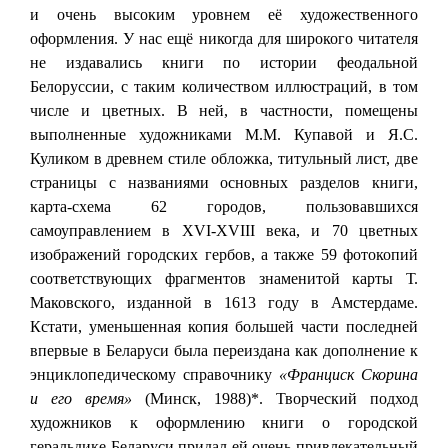
и очень высоким уровнем её художественного
оформления. У нас ещё никогда для широкого читателя
не издавались книги по истории феодальной
Белоруссии, с таким количеством иллюстраций, в том
числе и цветных. В ней, в частности, помещены
выполненные художниками М.М. Купавой и Я.С.
Куликом в древнем стиле обложка, титульный лист, две
страницы с названиями основных разделов книги,
карта-схема 62 городов, пользовавшихся
самоуправлением в XVI-XVIII века, и 70 цветных
изображений городских гербов, а также 59 фотокопий
соответствующих фрагментов знаменитой карты Т.
Маковского, изданной в 1613 году в Амстердаме.
Кстати, уменьшенная копия большей части последней
впервые в Беларуси была переиздана как дополнение к
энциклопедическому справочнику
«Франциск Скорина
и его время»
(Минск, 1988)*. Творческий подход
художников к оформлению книги о городской
геральдике Беларуси придал ей очень привлекательный