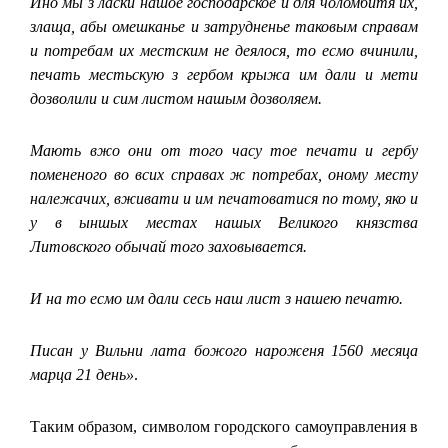
Ино мы з ласки нашое господарское и для чоломбитя их,
злаща, абы омешканье и затрудненье таковым справам
и потребам их местским не деялося, то есмо вчинили,
печать местьскую з гербом крыжа им дали и мети
дозволили и сим листом нашым дозволяем.
Мають вжо они от того часу тое печати и гербу
помененого во всих справах ж потребах, оному месту
належачих, вживати и им печатоватися по тому, яко и
у в ыншых местах нашых Великого князства
Литовского обычай того заховывается.
И на то есмо им дали сесь наш лист з нашею печатю.
Писан у Вильни лата божого нароженя 1560 месяца
марца 21 день»
.
Таким образом, символом городского самоуправления в