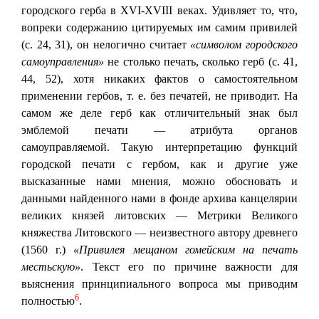
городского герба в XVI-XVIII веках. Удивляет то, что,
вопреки содержанию цитируемых им самим привилей
(с. 24, 31), он нелогично считает
«символом городского
самоуправления»
не столько печать, сколько герб (с. 41,
44, 52), хотя никаких фактов о самостоятельном
применении гербов, т. е. без печатей, не приводит. На
самом же деле герб как отличительный знак был
эмблемой печати — атрибута органов
самоуправляемой. Такую интерпретацию функций
городской печати с гербом, как и другие уже
высказанные нами мнения, можно обосновать и
данными найденного нами в фонде архива канцелярии
великих князей литовских — Метрики Великого
княжества Литовского — неизвестного автору древнего
(1560 г.)
«Привилея мещаном гомейским на печать
местьскую»
. Текст его по причине важности для
выяснения принципиального вопроса мы приводим
6
полностью
.