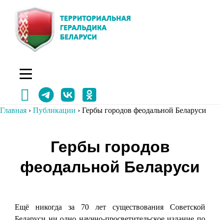
Перейти
к
содержимому
Главная
›
Публикации
›
Гербы городов феодальной Беларуси
Навигация
Гербы городов
по
феодальной Беларуси
записям
Ещё никогда за 70 лет существования Советской
Беларуси ни одно научно-просветительское издание по