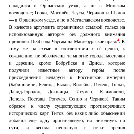
находился в Оршанском уезде, а не в Минском
воеводстве; Горки, Могилёв, Чаусы, Чериков и Шклов
— в Оршанском уезде, а не в Мстиславском воеводстве.
В качестве аргумента ограничимся ссылкой только на
использованную автором без должного внимания
4
привилеи 1634 года Чаусам на Магдебургское право
. К
тому же на схеме в соответствии с её целью, к
сожалению, не обозначены те многие города, местечки
и деревни, кроме Бобруйска и Дрисы, которые
получили известные автору гербы после
присоединения Беларуси к Российской империи
(Бабиновичи, Белица, Быхов, Вилейка, Гомель, Горки,
Давид-Городок, Докшицы, Игумен, Климовичи,
Лепель, Поставы, Рогачёв, Сенно и Чериков). Таким
образом, к числу существующих противоречивых
исторических карт Титов без каких-либо объяснений
добавил ещё одну оригинальную, но неточную, по
сути, и весьма неполную с точки зрения