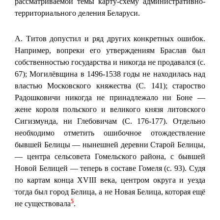
рассматриваемой темы карту-схему административно-
территориального деления Беларуси.
А. Титов допустил и ряд других конкретных ошибок.
Например, вопреки его утверждениям Браслав был
собственностью государства и никогда не продавался (с.
67); Могилёвщина в 1496-1538 годы не находилась над
властью Московского княжества (С. 141); староство
Радошковичи никогда не принадлежало ни Боне —
жене короля польского и великого князя литовского
Сигизмунда, ни Глебовичам (С. 176-177). Отдельно
необходимо отметить ошибочное отождествление
бывшей Белицы — нынешней деревни Старой Белицы,
— центра сельсовета Гомельского района, с бывшей
Новой Белицей — теперь в составе Гомеля (с. 93). Судя
по картам конца XVIII века, центром округа и уезда
тогда был город Белица, а не Новая Белица, которая ещё
5
не существовала
.