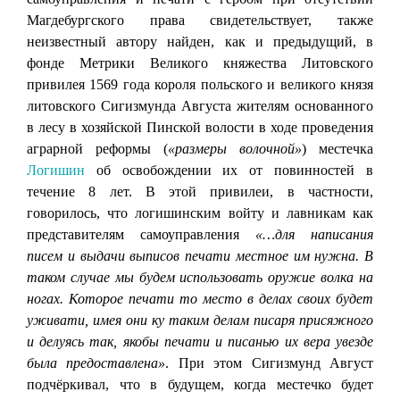
Магдебургского права свидетельствует, также
неизвестный автору найден, как и предыдущий, в
фонде Метрики Великого княжества Литовского
привилея 1569 года короля польского и великого князя
литовского Сигизмунда Августа жителям основанного
в лесу в хозяйской Пинской волости в ходе проведения
аграрной реформы (
«размеры волочной»
) местечка
Логишин
об освобождении их от повинностей в
течение 8 лет. В этой привилеи, в частности,
говорилось, что логишинским войту и лавникам как
представителям самоуправления
«…для написания
писем и выдачи выписов печати местное им нужна. В
таком случае мы будем использовать оружие волка на
ногах. Которое печати то место в делах своих будет
уживати, имея они ку таким делам писаря присяжного
и делуясь так, якобы печати и писанью их вера увезде
была предоставлена»
. При этом Сигизмунд Август
подчёркивал, что в будущем, когда местечко будет