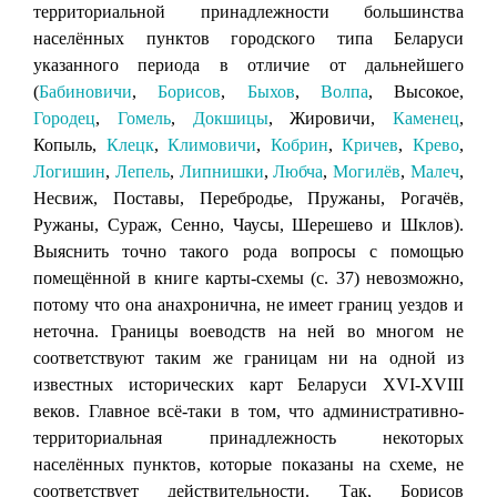
территориальной принадлежности большинства
населённых пунктов городского типа Беларуси
указанного периода в отличие от дальнейшего
(
Бабиновичи
,
Борисов
,
Быхов
,
Волпа
, Высокое,
Городец
,
Гомель
,
Докшицы
, Жировичи,
Каменец
,
Копыль,
Клецк
,
Климовичи
,
Кобрин
,
Кричев
,
Крево
,
Логишин
,
Лепель
,
Липнишки
,
Любча
,
Могилёв
,
Малеч
,
Несвиж, Поставы, Перебродье, Пружаны, Рогачёв,
Ружаны, Сураж, Сенно, Чаусы, Шерешево и Шклов).
Выяснить точно такого рода вопросы с помощью
помещённой в книге карты-схемы (с. 37) невозможно,
потому что она анахронична, не имеет границ уездов и
неточна. Границы воеводств на ней во многом не
соответствуют таким же границам ни на одной из
известных исторических карт Беларуси XVI-XVIII
веков. Главное всё-таки в том, что административно-
территориальная принадлежность некоторых
населённых пунктов, которые показаны на схеме, не
соответствует действительности. Так, Борисов