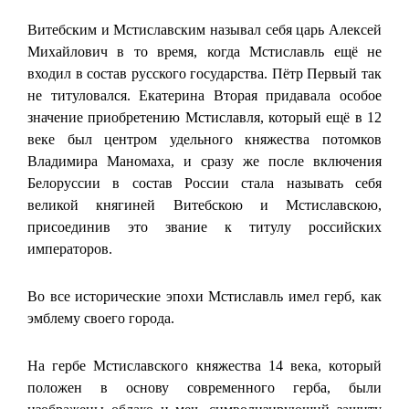
Витебским и Мстиславским называл себя царь Алексей
Михайлович в то время, когда Мстиславль ещё не
входил в состав русского государства. Пётр Первый так
не титуловался. Екатерина Вторая придавала особое
значение приобретению Мстиславля, который ещё в 12
веке был центром удельного княжества потомков
Владимира Маномаха, и сразу же после включения
Белоруссии в состав России стала называть себя
великой княгиней Витебскою и Мстиславскою,
присоединив это звание к титулу российских
императоров.
Во все исторические эпохи Мстиславль имел герб, как
эмблему своего города.
На гербе Мстиславского княжества 14 века, который
положен в основу современного герба, были