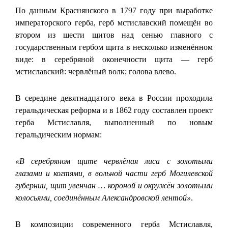
По данным Краснянского в 1797 году при выработке
императорского герба, герб мстиславский помещён во
втором из шести щитов над сенью главного с
государственным гербом щита в несколько изменённом
виде: в серебряной оконечности щита — герб
мстиславский: червлёный волк; голова влево.
В середине девятнадцатого века в России проходила
геральдическая реформа и в 1862 году составлен проект
герба Мстиславля, выполненный по новым
геральдическим нормам:
«В серебряном щите червлёная лиса с золотыми
глазами и когтями, в вольной части герб Могилевской
губернии, щит увенчан … короной и окружён золотыми
колосьями, соединённым Александровской лентой»
.
В композиции современного герба Мстиславля,