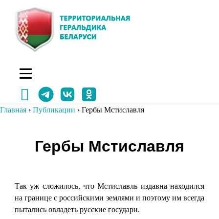
Перейти
к
содержимому
Главная
›
Публикации
›
Гербы Мстиславля
Навигация
Гербы Мстиславля
по
записям
Так уж сложилось, что Мстиславль издавна находился
на границе с российскими землями и поэтому им всегда
пытались овладеть русские государи.