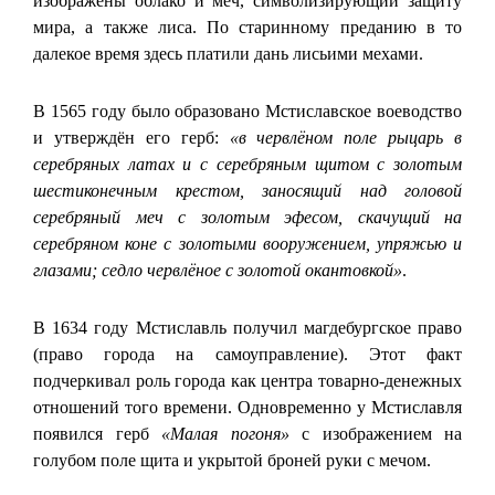
изображены облако и меч, символизирующий защиту
мира, а также лиса. По старинному преданию в то
далекое время здесь платили дань лисьими мехами.
В 1565 году было образовано Мстиславское воеводство
и утверждён его герб:
«в червлёном поле рыцарь в
серебряных латах и с серебряным щитом с золотым
шестиконечным крестом, заносящий над головой
серебряный меч с золотым эфесом, скачущий на
серебряном коне с золотыми вооружением, упряжью и
глазами; седло червлёное с золотой окантовкой»
.
В 1634 году Мстиславль получил магдебургское право
(право города на самоуправление). Этот факт
подчеркивал роль города как центра товарно-денежных
отношений того времени. Одновременно у Мстиславля
появился герб
«Малая погоня»
с изображением на
голубом поле щита и укрытой броней руки с мечом.