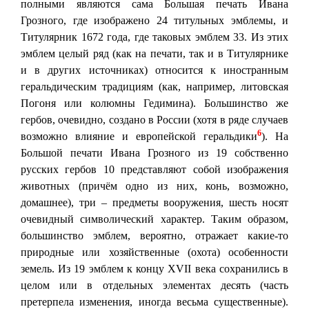
полными являются сама Большая печать Ивана
Грозного, где изображено 24 титульных эмблемы, и
Титулярник 1672 года, где таковых эмблем 33. Из этих
эмблем целый ряд (как на печати, так и в Титулярнике
и в других источниках) относится к иностранным
геральдическим традициям (как, например, литовская
Погоня или колюмны Гедимина). Большинство же
гербов, очевидно, создано в России (хотя в ряде случаев
6
возможно влияние и европейской геральдики
). На
Большой печати Ивана Грозного из 19 собственно
русских гербов 10 представляют собой изображения
животных (причём одно из них, конь, возможно,
домашнее), три – предметы вооружения, шесть носят
очевидный символический характер. Таким образом,
большинство эмблем, вероятно, отражает какие-то
природные или хозяйственные (охота) особенности
земель. Из 19 эмблем к концу XVII века сохранились в
целом или в отдельных элементах десять (часть
претерпела изменения, иногда весьма существенные).