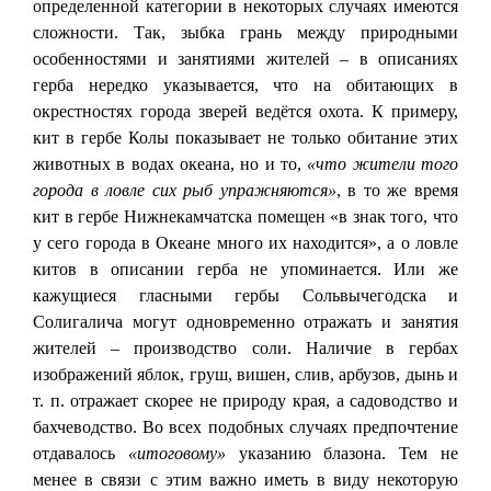
определенной категории в некоторых случаях имеются
сложности. Так, зыбка грань между природными
особенностями и занятиями жителей – в описаниях
герба нередко указывается, что на обитающих в
окрестностях города зверей ведётся охота. К примеру,
кит в гербе Колы показывает не только обитание этих
животных в водах океана, но и то,
«что жители того
города в ловле сих рыб упражняются»
, в то же время
кит в гербе Нижнекамчатска помещен «в знак того, что
у сего города в Океане много их находится», а о ловле
китов в описании герба не упоминается. Или же
кажущиеся гласными гербы Сольвычегодска и
Солигалича могут одновременно отражать и занятия
жителей – производство соли. Наличие в гербах
изображений яблок, груш, вишен, слив, арбузов, дынь и
т. п. отражает скорее не природу края, а садоводство и
бахчеводство. Во всех подобных случаях предпочтение
отдавалось
«итоговому»
указанию блазона. Тем не
менее в связи с этим важно иметь в виду некоторую