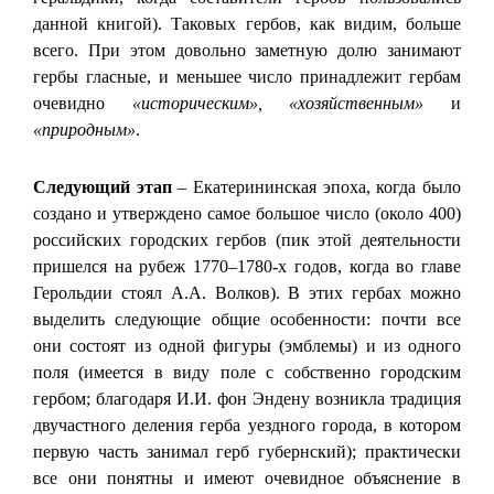
данной книгой). Таковых гербов, как видим, больше
всего. При этом довольно заметную долю занимают
гербы гласные, и меньшее число принадлежит гербам
очевидно
«историческим», «хозяйственным»
и
«природным»
.
Следующий этап
– Екатерининская эпоха, когда было
создано и утверждено самое большое число (около 400)
российских городских гербов (пик этой деятельности
пришелся на рубеж 1770–1780‑х годов, когда во главе
Герольдии стоял А.А. Волков). В этих гербах можно
выделить следующие общие особенности: почти все
они состоят из одной фигуры (эмблемы) и из одного
поля (имеется в виду поле с собственно городским
гербом; благодаря И.И. фон Эндену возникла традиция
двучастного деления герба уездного города, в котором
первую часть занимал герб губернский); практически
все они понятны и имеют очевидное объяснение в