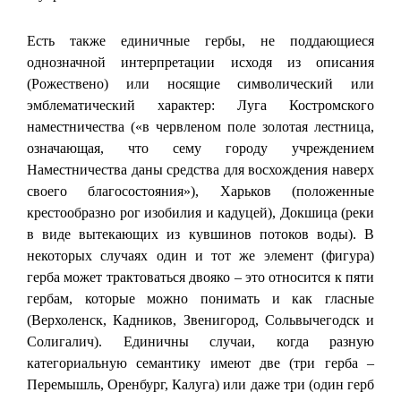
Есть также единичные гербы, не поддающиеся
однозначной интерпретации исходя из описания
(Рожествено) или носящие символический или
эмблематический характер: Луга Костромского
наместничества («в червленом поле золотая лестница,
означающая, что сему городу учреждением
Наместничества даны средства для восхождения наверх
своего благосостояния»), Харьков (положенные
крестообразно рог изобилия и кадуцей), Докшица (реки
в виде вытекающих из кувшинов потоков воды). В
некоторых случаях один и тот же элемент (фигура)
герба может трактоваться двояко – это относится к пяти
гербам, которые можно понимать и как гласные
(Верхоленск, Кадников, Звенигород, Сольвычегодск и
Солигалич). Единичны случаи, когда разную
категориальную семантику имеют две (три герба –
Перемышль, Оренбург, Калуга) или даже три (один герб