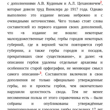
2
с дополнениями А.В. Кудиным и А.Л. Цехановичем
,
которые довели труд Винклера до 1917 года. Однако
выполнено это издание весьма небрежно и с
очевидными неточностями. Чего только стоят слова
составителей из первого издания своих дополнений,
что «в издание не вошли: некоторые
малохудожественные гербы; гербы городов некоторых
губерний, где в верхней части повторяется герб
губернии, а также гербы городов и посадов,
прекративших свое существование», и далее: «в
описании гербов удалены отдельные архаизмы и
особенности старой орфографии, не меняющие смысл
3
самого описания»
. Составители включили в свои
дополнения не только официально утвержденные
гербы, но и проекты гербов, чем окончательно
нарушили целостность свода. Тем не менее
несомненная польза от этого справочника есть – были
собраны и опубликованы утверждённые
территориальные и городские гербы последних 17 лет