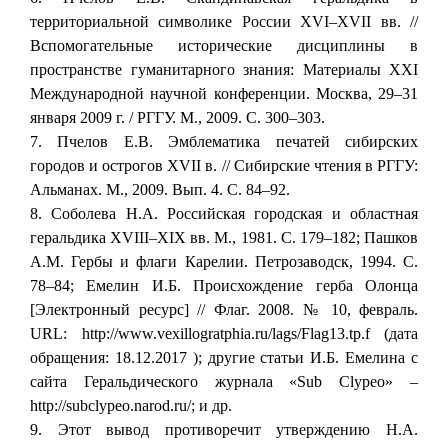
территориальной символике России XVI–XVII вв. //
Вспомогательные исторические дисциплины в
пространстве гуманитарного знания: Материалы XXI
Международной научной конференции. Москва, 29–31
января 2009 г. / РГГУ. М., 2009. С. 300–303.
7. Пчелов Е.В. Эмблематика печатей сибирских
городов и острогов XVII в. // Сибирские чтения в РГГУ:
Альманах. М., 2009. Вып. 4. С. 84–92.
8. Соболева Н.А. Российская городская и областная
геральдика XVIII–XIX вв. М., 1981. С. 179–182; Пашков
А.М. Гербы и флаги Карелии. Петрозаводск, 1994. С.
78–84; Емелин И.Б. Происхождение герба Олонца
[Электронный ресурс] // Флаг. 2008. № 10, февраль.
URL: http://www.vexillogratphia.ru/lags/Flag13.tp.f (дата
обращения: 18.12.2017 ); другие статьи И.Б. Емелина с
сайта Геральдического журнала «Sub Clypeo» –
http://subclypeo.narod.ru/; и др.
9. Этот вывод противоречит утверждению Н.А.