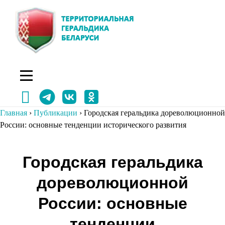
Перейти
к
содержимому
Главная
›
Публикации
›
Городская геральдика дореволюционной
России: основные тенденции исторического развития
Навигация
Городская геральдика
по
дореволюционной
записям
России: основные
тенденции