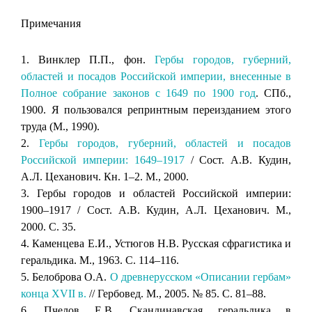
Примечания
1. Винклер П.П., фон.
Гербы городов, губерний,
областей и посадов Российской империи, внесенные в
Полное собрание законов с 1649 по 1900 год
. СПб.,
1900. Я пользовался репринтным переизданием этого
труда (М., 1990).
2.
Гербы городов, губерний, областей и посадов
Российской империи: 1649–1917
/ Сост. А.В. Кудин,
А.Л. Цеханович. Кн. 1–2. М., 2000.
3. Гербы городов и областей Российской империи:
1900–1917 / Сост. А.В. Кудин, А.Л. Цеханович. М.,
2000. С. 35.
4. Каменцева Е.И., Устюгов Н.В. Русская сфрагистика и
геральдика. М., 1963. С. 114–116.
5. Белоброва О.А.
О древнерусском «Описании гербам»
конца XVII в.
// Гербовед. М., 2005. № 85. С. 81–88.
6. Пчелов Е.В. Скандинавская геральдика в