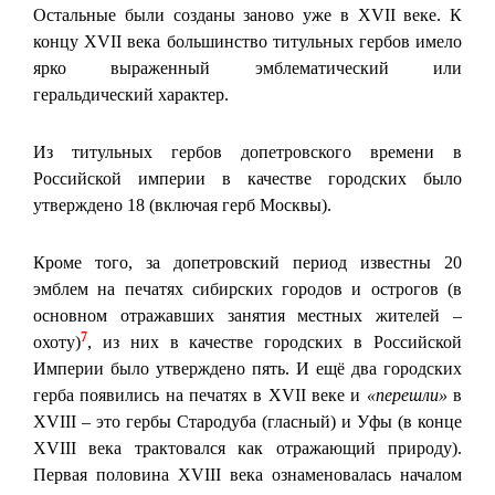
Остальные были созданы заново уже в XVII веке. К
концу XVII века большинство титульных гербов имело
ярко выраженный эмблематический или
геральдический характер.
Из титульных гербов допетровского времени в
Российской империи в качестве городских было
утверждено 18 (включая герб Москвы).
Кроме того, за допетровский период известны 20
эмблем на печатях сибирских городов и острогов (в
основном отражавших занятия местных жителей –
7
охоту)
, из них в качестве городских в Российской
Империи было утверждено пять. И ещё два городских
герба появились на печатях в XVII веке и
«перешли»
в
XVIII – это гербы Стародуба (гласный) и Уфы (в конце
XVIII века трактовался как отражающий природу).
Первая половина XVIII века ознаменовалась началом