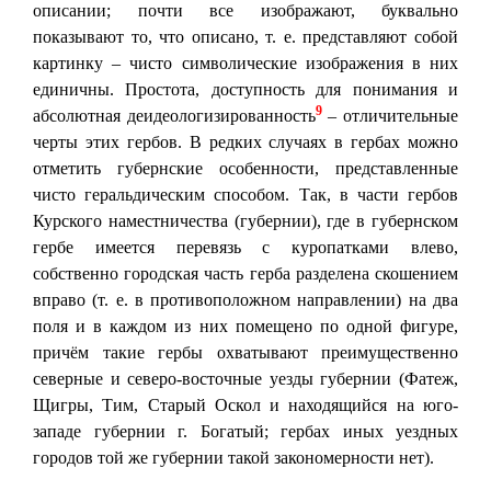
описании; почти все изображают, буквально
показывают то, что описано, т. е. представляют собой
картинку – чисто символические изображения в них
единичны. Простота, доступность для понимания и
9
абсолютная деидеологизированность
– отличительные
черты этих гербов. В редких случаях в гербах можно
отметить губернские особенности, представленные
чисто геральдическим способом. Так, в части гербов
Курского наместничества (губернии), где в губернском
гербе имеется перевязь с куропатками влево,
собственно городская часть герба разделена скошением
вправо (т. е. в противоположном направлении) на два
поля и в каждом из них помещено по одной фигуре,
причём такие гербы охватывают преимущественно
северные и северо-восточные уезды губернии (Фатеж,
Щигры, Тим, Старый Оскол и находящийся на юго-
западе губернии г. Богатый; гербах иных уездных
городов той же губернии такой закономерности нет).