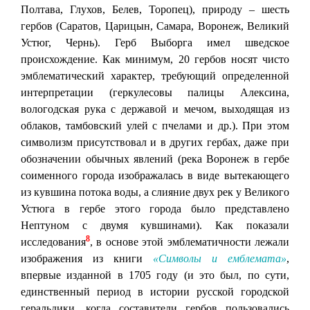
Полтава, Глухов, Белев, Торопец), природу – шесть
гербов (Саратов, Царицын, Самара, Воронеж, Великий
Устюг, Чернь). Герб Выборга имел шведское
происхождение. Как минимум, 20 гербов носят чисто
эмблематический характер, требующий определенной
интерпретации (геркулесовы палицы Алексина,
вологодская рука с державой и мечом, выходящая из
облаков, тамбовский улей с пчелами и др.). При этом
символизм присутствовал и в других гербах, даже при
обозначении обычных явлений (река Воронеж в гербе
соименного города изображалась в виде вытекающего
из кувшина потока воды, а слияние двух рек у Великого
Устюга в гербе этого города было представлено
Нептуном с двумя кувшинами). Как показали
8
исследования
, в основе этой эмблематичности лежали
изображения из книги
«Символы и емблемата»
,
впервые изданной в 1705 году (и это был, по сути,
единственный период в истории русской городской
геральдики, когда составители гербов пользовались