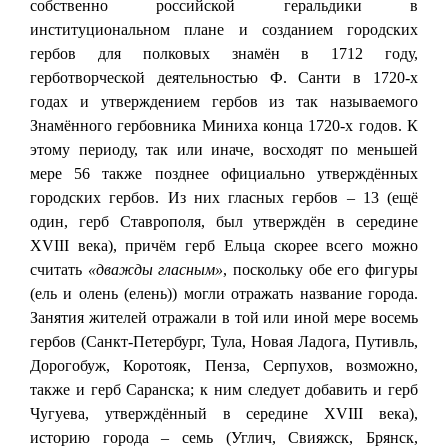
собственно российской геральдики в
институциональном плане и созданием городских
гербов для полковых знамён в 1712 году,
герботворческой деятельностью Ф. Санти в 1720-х
годах и утверждением гербов из так называемого
Знамённого гербовника Миниха конца 1720‑х годов. К
этому периоду, так или иначе, восходят по меньшей
мере 56 также позднее официально утверждённых
городских гербов. Из них гласных гербов – 13 (ещё
один, герб Ставрополя, был утверждён в середине
XVIII века), причём герб Ельца скорее всего можно
считать
«дважды гласным»
, поскольку обе его фигуры
(ель и олень (елень)) могли отражать название города.
Занятия жителей отражали в той или иной мере восемь
гербов (Санкт-Петербург, Тула, Новая Ладога, Путивль,
Дорогобуж, Коротояк, Пенза, Серпухов, возможно,
также и герб Саранска; к ним следует добавить и герб
Чугуева, утверждённый в середине XVIII века),
историю города – семь (Углич, Свияжск, Брянск,