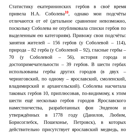
Статистику екатерининских гербов в своё время
10
привела Н.А. Соболева
, однако мои подсчёты
отличаются от её (детальное сравнение невозможно,
поскольку Соболева не опубликовала списки гербов по
выделенным ею категориям). Привожу свои подсчёты:
занятия жителей – 156 гербов (у Соболевой – 114),
природа – 82 герба (у Соболевой – 92), гласные гербы –
70 (у Соболевой – 56), история города и
достопримечательности – 39 гербов. В шести гербах
использованы гербы других городов (в двух –
черниговский, по одному – ярославский, смоленский,
владимирский и архангельский). Соболева насчитала
таковых гербов 10, приплюсовав, по-видимому, к этим
шести ещё несколько гербов городов Ярославского
наместничества, разработанных фон Энденом и
утверждённых в 1778 году (Данилов, Любим,
Борисоглебск, Пошехонье, Петровск), в которых
действительно присутствует ярославский медведь, но