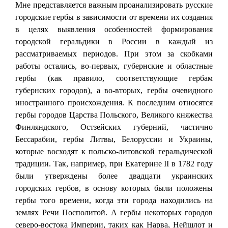
Мне представляется важным проанализировать русские
городские гербы в зависимости от времени их создания
в целях выявления особенностей формирования
городской геральдики в России в каждый из
рассматриваемых периодов. При этом за скобками
работы остались, во-первых, губернские и областные
гербы (как правило, соответствующие гербам
губернских городов), а во-вторых, гербы очевидного
иностранного происхождения. К последним относятся
гербы городов Царства Польского, Великого княжества
Финляндского, Остзейских губерний, частично
Бессарабии, гербы Литвы, Белоруссии и Украины,
которые восходят к польско-литовской геральдической
традиции. Так, например, при Екатерине II в 1782 году
были утверждены более двадцати украинских
городских гербов, в основу которых были положены
гербы того времени, когда эти города находились на
землях Речи Посполитой. А гербы некоторых городов
северо-востока Империи, таких как Нарва, Нейшлот и