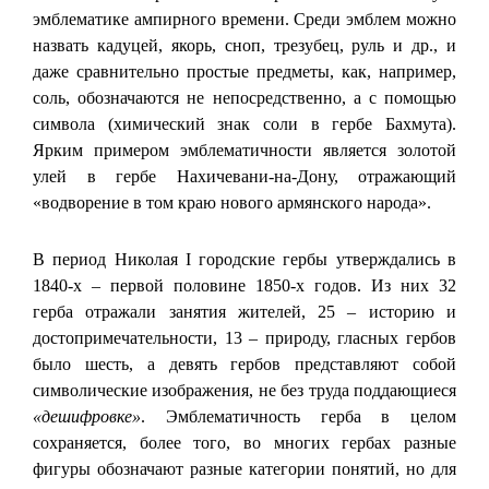
эмблематике ампирного времени. Среди эмблем можно
назвать кадуцей, якорь, сноп, трезубец, руль и др., и
даже сравнительно простые предметы, как, например,
соль, обозначаются не непосредственно, а с помощью
символа (химический знак соли в гербе Бахмута).
Ярким примером эмблематичности является золотой
улей в гербе Нахичевани-на-Дону, отражающий
«водворение в том краю нового армянского народа».
В период Николая I городские гербы утверждались в
1840‑х – первой половине 1850-х годов. Из них 32
герба отражали занятия жителей, 25 – историю и
достопримечательности, 13 – природу, гласных гербов
было шесть, а девять гербов представляют собой
символические изображения, не без труда поддающиеся
«дешифровке»
. Эмблематичность герба в целом
сохраняется, более того, во многих гербах разные
фигуры обозначают разные категории понятий, но для