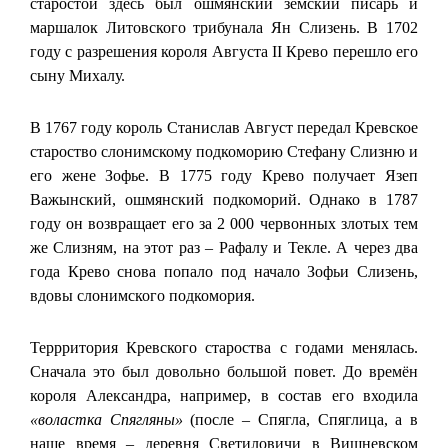
старостой здесь был ошмянский земский писарь и
маршалок Литовского трибунала Ян Слизень. В 1702
году с разрешения короля Августа ІІ Крево перешло его
сыну Михалу.
В 1767 году король Станислав Август передал Кревское
староство слонимскому подкоморию Стефану Слизню и
его жене Зофье. В 1775 году Крево получает Язеп
Важынский, ошмянский подкоморий. Однако в 1787
году он возвращает его за 2 000 червонных злотых тем
же Слизням, на этот раз – Рафалу и Текле. А через два
года Крево снова попало под начало Зофьи Слизень,
вдовы слонимского подкомория.
Террритория Кревского староства с годами менялась.
Сначала это был довольно большой повет. До времён
короля Александра, например, в состав его входила
«воластка Спягляны»
(после – Спягла, Спяглица, а в
наше время – деревня Светиловичи в Вишневском