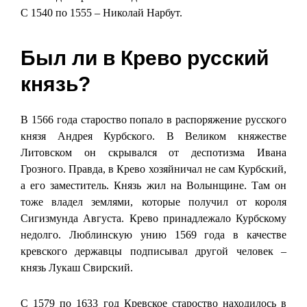
С 1540 по 1555 – Николай Нарбут.
Был ли в Крево русский
князь?
В 1566 года староство попало в распоряжение русского
князя Андрея Курбского. В Великом княжестве
Литовском он скрывался от деспотизма Ивана
Грозного. Правда, в Крево хозяйничал не сам Курбский,
а его заместитель. Князь жил на Волынщине. Там он
тоже владел землями, которые получил от короля
Сигизмунда Августа. Крево принадлежало Курбскому
недолго. Люблинскую унию 1569 года в качестве
кревского державцы подписывал другой человек –
князь Лукаш Свирский.
С 1579 по 1633 год Кревское староство находилось в