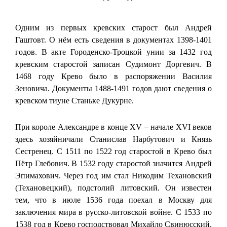
Одним из первых кревских старост был Андрей
Гаштовт. О нём есть сведения в документах 1398-1401
годов. В акте Городенско-Троцкой унии за 1432 год
кревским старостой записан Судимонт Доргевич. В
1468 году Крево было в распоряжении Василия
Зеновича. Документы 1488-1491 годов дают сведения о
кревском тиуне Станьке Дукурне.
При короле Александре в конце XV – начале XVI веков
здесь хозяйничали Станислав Нарбутович и Князь
Сестренец. С 1511 по 1522 год старостой в Крево был
Пётр Глебович. В 1532 году старостой значится Андрей
Эпимахович. Через год им стал Никодим Техановский
(Техановецкий), подстолий литовский. Он известен
тем, что в июле 1536 года поехал в Москву для
заключения мира в русско-литовской войне. С 1533 по
1538 год в Крево господствовал Михайло Свинюсский.