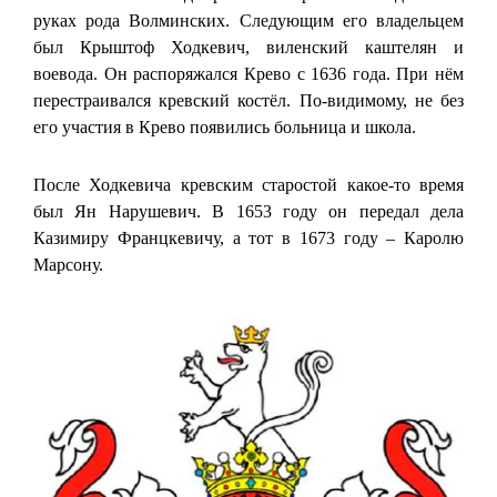
руках рода Волминских. Следующим его владельцем
был Крыштоф Ходкевич, виленский каштелян и
воевода. Он распоряжался Крево с 1636 года. При нём
перестраивался кревский костёл. По-видимому, не без
его участия в Крево появились больница и школа.
После Ходкевича кревским старостой какое-то время
был Ян Нарушевич. В 1653 году он передал дела
Казимиру Францкевичу, а тот в 1673 году – Каролю
Марсону.