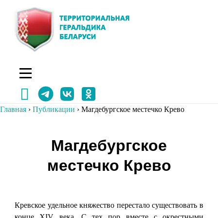
Перейти
к
содержимому
Главная
›
Публикации
›
Магдебургское местечко Крево
Навигация
Магдебургское
по
местечко Крево
записям
Кревское удельное княжество перестало существовать в
конце XIV века. С тех пор вместе с окрестными