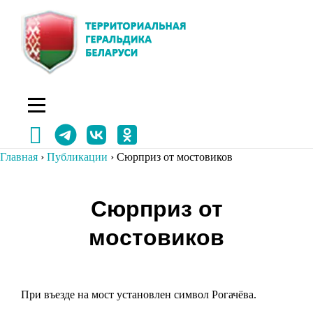
Перейти
к
содержимому
Главная
›
Публикации
›
Сюрприз от мостовиков
Навигация
Сюрприз от
по
мостовиков
записям
При въезде на мост установлен символ Рогачёва.