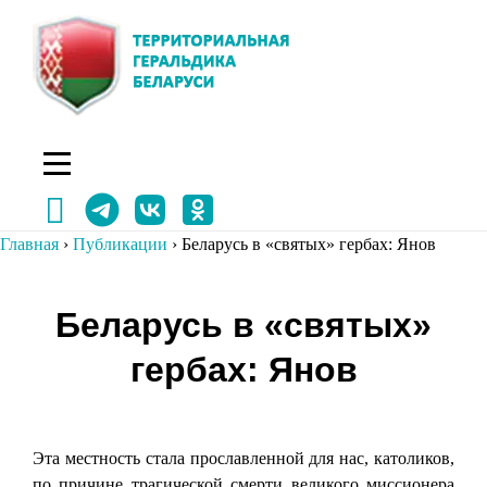
Перейти
к
содержимому
Главная
›
Публикации
›
Беларусь в «святых» гербах: Янов
Навигация
Беларусь в «святых»
по
гербах: Янов
записям
Эта местность стала прославленной для нас, католиков,
по причине трагической смерти великого миссионера