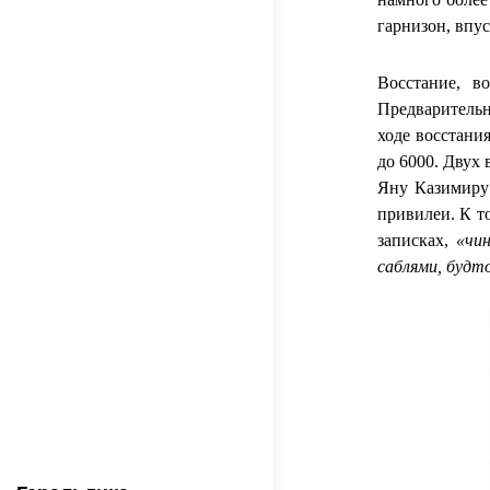
гарнизон, впус
Восстание, в
Предварительн
ходе восстани
до 6000. Двух
Яну Казимиру 
привилеи. К т
записках,
«чи
саблями, будт