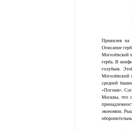
Привилея на 
Описание герб
Могилёвской х
герба. В конф
голубым. Это
Могилёвский г
средней башн
«Погоня». Сог
Москвы, что о
принадлежност
экономии. Рыц
оборонительны