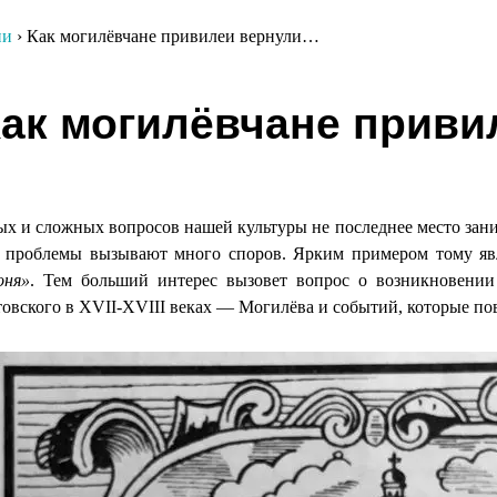
ии
›
Как могилёвчане привилеи вернули…
гация
ак могилёвчане прив
сям
х и сложных вопросов нашей культуры не последнее место зани
 проблемы вызывают много споров. Ярким примером тому явл
оня»
. Тем больший интерес вызовет вопрос о возникновении
овского в XVII-XVIII веках — Могилёва и событий, которые пов