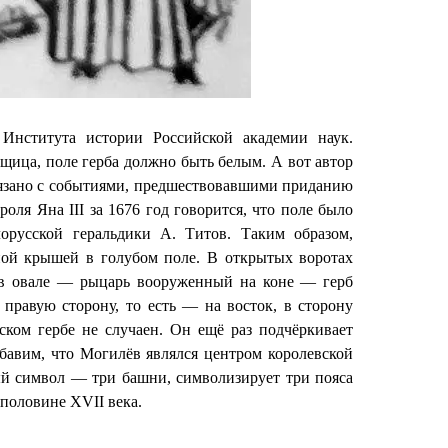
Института истории Российской академии наук.
щица, поле герба должно быть белым. А вот автор
связано с событиями, предшествовавшими приданию
оля Яна III за 1676 год говорится, что поле было
орусской геральдики А. Титов. Таким образом,
ной крышей в голубом поле. В открытых воротах
в овале — рыцарь вооруженный на коне — герб
 правую сторону, то есть — на восток, в сторону
ком гербе не случаен. Он ещё раз подчёркивает
обавим, что Могилёв являлся центром королевской
й символ — три башни, символизирует три пояса
половине XVII века.