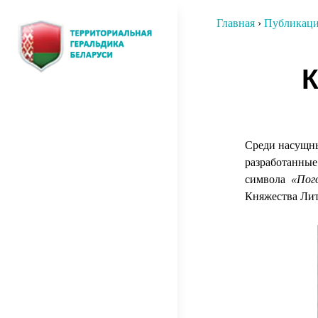
Перейти
Главная
›
Публикац
к
содержимому
Нави
К
ТЕРРИТОРИАЛЬНАЯ
О том, как создавалась
по
территориальная символика
ГЕРАЛЬДИКА
запи
БЕЛАРУСИ
Среди насущны
разработанные
символа
«Пог
Княжества Лит