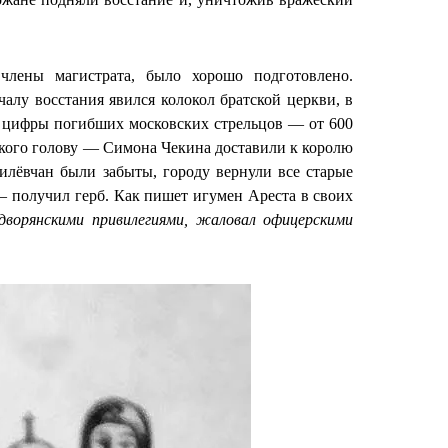
члены магистрата, было хорошо подготовлено.
алу восстания явился колокол братской церкви, в
 цифры погибших московских стрельцов — от 600
ецкого голову — Симона Чекина доставили к королю
илёвчан были забыты, городу вернули все старые
— получил герб. Как пишет игумен Ареста в своих
 дворянскими привилегиями, жаловал офицерскими