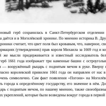
новый герб сохранилась в Санкт-Петербургском отделении 
а даётся и в Могилёвской хронике. По мнению историка В. Дру
роники считает, что цвет поля был кровавым, что, наверное, 
ирмациях (утверждениях) прав короля Михаила за 1669 год и кор
й же мысли придерживается и известный исследователь бел
ерб 1661 года изображает три каменные башни с остроуголь
и — вооружённый рыцарь с поднятым мечом в руке. Вверху 
ласно королевской привилеи 1661 года он направлен от нас в
чень символично. Сам факт появления «Погони» на Могилёвс
ь города к определённому государству, его значение в нём. Д
арь с поднятым мечом, по нашему мнению, также своеобразны
х укреплений, которые были возведены вокруг города в первой 