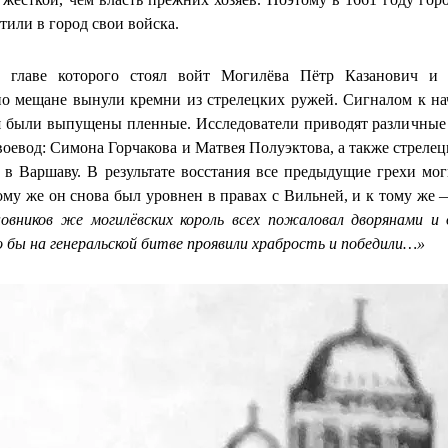
тили в город свои войска.
о главе которого стоял войт Могилёва Пётр Казанович и 
о мещане вынули кремни из стрелецких ружей. Сигналом к нач
я были выпущены пленные. Исследователи приводят различные
 воевод: Симона Горчакова и Матвея Полуэктова, а также стрел
в Варшаву. В результате восстания все предыдущие грехи мог
ому же он снова был уровнен в правах с Вильней, и к тому же 
новников же могилёвских король всех пожаловал дворянами и
о бы на генеральской битве проявили храбрость и победили…»