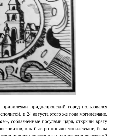
 привилеями приднепровский город пользовался
сполитой, и 24 августа этого же года могилёвчане,
цам»
, соблазнённые посулами царя, открыли врагу
московитов, как быстро поняли могилёвчане, была
рожане подняли восстание и, уничтожив вражеский