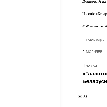
Дмитрий Яцке
Часопiс «Бела
© Флегентов А.
Рубрики
Публикации
Метки
МОГИЛЁВ
НАЗАД
«Галантн
Беларуси
82