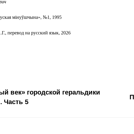
вич
руская мiнуўшчына», №1, 1995
Г., перевод на русский язык, 2026
ый век» городской геральдики
П
. Часть 5