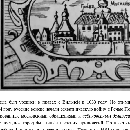
вые был уровнен в правах с Вильней в 1633 году. Но этими
4 году русские войска начали захватническую войну с Речью По
ированные московскими обращениями к
«единоверным беларус
от поступок город был лишён прежних привилегий. Но власть 
 жёсткой, чем власть прежних хозяев. Поэтому в 1661 году го