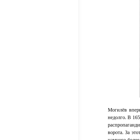
Могилёв впер
недолго. В 165
распропаганд
ворота. За эт
намного более