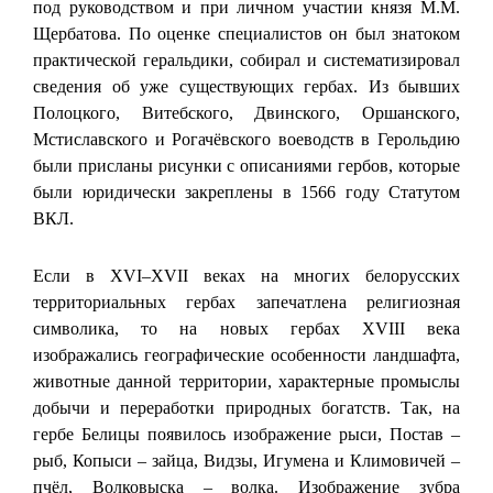
под руководством и при личном участии князя М.М.
Щербатова. По оценке специалистов он был знатоком
практической геральдики, собирал и систематизировал
сведения об уже существующих гербах. Из бывших
Полоцкого, Витебского, Двинского, Оршанского,
Мстиславского и Рогачёвского воеводств в Герольдию
были присланы рисунки с описаниями гербов, которые
были юридически закреплены в 1566 году Статутом
ВКЛ.
Если в XVI–XVII веках на многих белорусских
территориальных гербах запечатлена религиозная
символика, то на новых гербах XVIII века
изображались географические особенности ландшафта,
животные данной территории, характерные промыслы
добычи и переработки природных богатств. Так, на
гербе Белицы появилось изображение рыси, Постав –
рыб, Копыси – зайца, Видзы, Игумена и Климовичей –
пчёл, Волковыска – волка. Изображение зубра