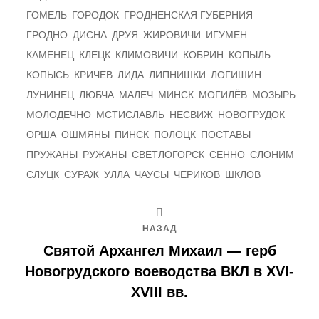
ГОМЕЛЬ
ГОРОДОК
ГРОДНЕНСКАЯ ГУБЕРНИЯ
ГРОДНО
ДИСНА
ДРУЯ
ЖИРОВИЧИ
ИГУМЕН
КАМЕНЕЦ
КЛЕЦК
КЛИМОВИЧИ
КОБРИН
КОПЫЛЬ
КОПЫСЬ
КРИЧЕВ
ЛИДА
ЛИПНИШКИ
ЛОГИШИН
ЛУНИНЕЦ
ЛЮБЧА
МАЛЕЧ
МИНСК
МОГИЛЁВ
МОЗЫРЬ
МОЛОДЕЧНО
МСТИСЛАВЛЬ
НЕСВИЖ
НОВОГРУДОК
ОРША
ОШМЯНЫ
ПИНСК
ПОЛОЦК
ПОСТАВЫ
ПРУЖАНЫ
РУЖАНЫ
СВЕТЛОГОРСК
СЕННО
СЛОНИМ
СЛУЦК
СУРАЖ
УЛЛА
ЧАУСЫ
ЧЕРИКОВ
ШКЛОВ
НАЗАД
Святой Архангел Михаил — герб
Новогрудского воеводства ВКЛ в XVI-
XVIII вв.