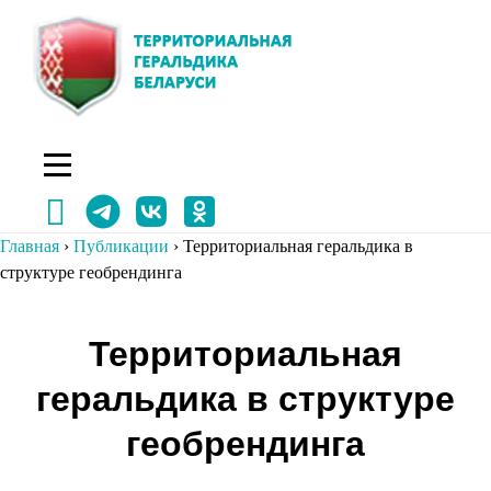
Перейти
к
содержимому
Главная
›
Публикации
›
Территориальная геральдика в
структуре геобрендинга
Навигация
Территориальная
по
геральдика в структуре
записям
геобрендинга