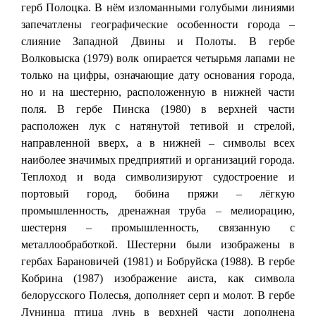
герб Полоцка. В нём изломанными голубыми линиями
запечатлены географические особенности города –
слияние Западной Двины и Полоты. В гербе
Волковыска (1979) волк опирается четырьмя лапами не
только на цифры, означающие дату основания города,
но и на шестерню, расположенную в нижней части
поля. В гербе Пинска (1980) в верхней части
расположен лук с натянутой тетивой и стрелой,
направленной вверх, а в нижней – символы всех
наиболее значимых предприятий и организаций города.
Теплоход и вода символизируют судостроение и
портовый город, бобина пряжи – лёгкую
промышленность, дренажная труба – мелиорацию,
шестерня – промышленность, связанную с
металлообработкой. Шестерни были изображены в
гербах Барановичей (1981) и Бобруйска (1988). В гербе
Кобрина (1987) изображение аиста, как символа
белорусского Полесья, дополняет серп и молот. В гербе
Лунинца птица лунь в верхней части дополнена