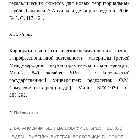
геральдических сюжетов для новых территориальных
гербов Беларуси // Архивы и делопроизводство. 2006.
№ 5. С. 117–121.
Л.Е. Лойко
Корпоративные стратегические коммуникации: тренды
в профессиональной деятельности : материалы Третьей
Международной научно-практической конференции,
Минск, 8–9 октября 2020 г. / Белорусский
государственный университет; редколегия: О.М.
Самусевич (отв. ред.) [и др.]. – Минск : БГУ, 2020. – С.
288-292.
Рубрики
Публикации
Метки
БАРАНОВИЧИ
БЕЛИЦА
БОБРУЙСК
БРЕСТ
БЫХОВ
ВИДЗЫ
ВИЛЕЙКА
ВИТЕБСК
ВОЛКОВЫСК
ВЫСОКОЕ