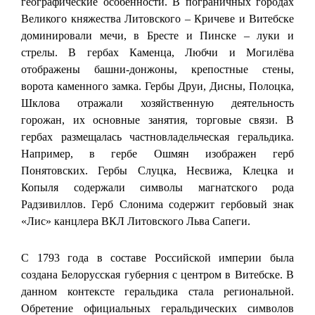
географические особенности. В пограничных городах
Великого княжества Литовского – Кричеве и Витебске
доминировали мечи, в Бресте и Пинске – луки и
стрелы. В гербах Каменца, Любчи и Могилёва
отображены башни-донжоны, крепостные стены,
ворота каменного замка. Гербы Друи, Дисны, Полоцка,
Шклова отражали хозяйственную деятельность
горожан, их основные занятия, торговые связи. В
гербах размещалась частновладельческая геральдика.
Например, в гербе Ошмян изображен герб
Понятовских. Гербы Слуцка, Несвижа, Клецка и
Копыля содержали символы магнатского рода
Радзивиллов. Герб Слонима содержит гербовый знак
«Лис» канцлера ВКЛ Литовского Льва Сапеги.
С 1793 года в составе Российской империи была
создана Белорусская губерния с центром в Витебске. В
данном контексте геральдика стала региональной.
Обретение официальных геральдических символов