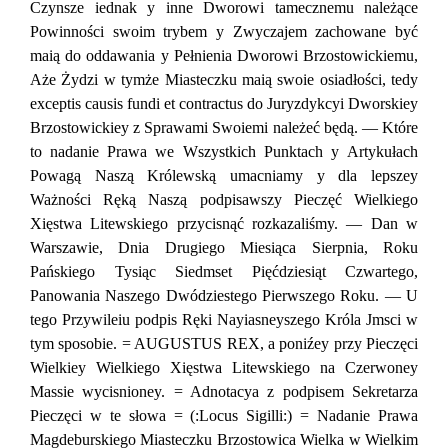
Czynsze iednak у inne Dworowi tamecznemu należące
Powinności swoim trybem у Zwyczajem zachowane być
maią do oddawania у Pełnienia Dworowi Brzostowickiemu,
Aże Żydzi w tymże Miasteczku maią swoie osiadłości, tedy
exceptis causis fundi et contractus do Juryzdykcyi Dworskiey
Brzostowickiey z Sprawami Swoiemi należeć będą. — Które
to nadanie Prawa we Wszystkich Punktach у Artykułach
Powagą Naszą Królewską umacniamy у dla lepszey
Ważności Ręką Naszą podpisawszy Pieczęć Wielkiego
Xięstwa Litewskiego przycisnąć rozkazaliśmy. — Dan w
Warszawie, Dnia Drugiego Miesiąca Sierpnia, Roku
Pańskiego Tysiąc Siedmset Pięćdziesiąt Czwartego,
Panowania Naszego Dwódziestego Pierwszego Roku. — U
tego Przywileiu podpis Ręki Nayiasneyszego Króla Jmsci w
tym sposobie. = AUGUSTUS REX, a poniźey przy Pieczęci
Wielkiey Wielkiego Xięstwa Litewskiego na Czerwoney
Massie wycisnioney. = Adnotacya z podpisem Sekretarza
Pieczęci w te słowa = (:Locus Sigilli:) = Nadanie Prawa
Magdeburskiego Miasteczku Brzostowica Wielka w Wielkim