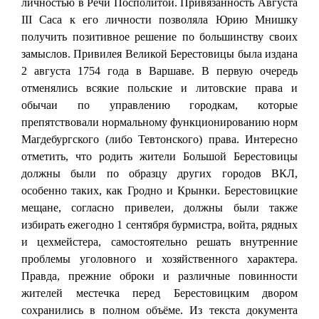
личностью в Речи Посполитой. Привязанность Августа
III Саса к его личности позволяла Юрию Мнишку
получить позитивное решение по большинству своих
замыслов. Привилея Великой Берестовицы была издана
2 августа 1754 года в Варшаве. В первую очередь
отменялись всякие польские и литовские права и
обычаи по управлению городкам, которые
препятствовали нормальному функционированию норм
Магдебургского (либо Тевтонского) права. Интересно
отметить, что родить жители Большой Берестовицы
должны были по образцу других городов ВКЛ,
особенно таких, как Гродно и Крынки. Берестовицкие
мещане, согласно привелеи, должны были также
избирать ежегодно 1 сентября бурмистра, войта, рядных
и цехмейстера, самостоятельно решать внутренние
проблемы уголовного и хозяйственного характера.
Правда, прежние оброки и различные повинности
жителей местечка перед Берестовицким двором
сохранились в полном объёме. Из текста документа