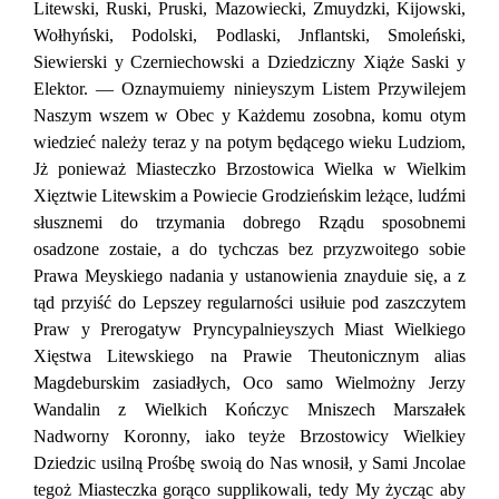
Litewski, Ruski, Pruski, Mazowiecki, Zmuydzki, Kijowski,
Wołhyński, Podolski, Podlaski, Jnflantski, Smoleński,
Siewierski у Czerniechowski a Dziedziczny Xiąże Saski у
Elektor. — Oznaymuiemy ninieyszym Listem Przywilejem
Naszym wszem w Obec у Każdemu zosobna, komu otym
wiedzieć należy teraz у na potym będącego wieku Ludziom,
Jż ponieważ Miasteczko Brzostowica Wielka w Wielkim
Xięztwie Litewskim a Powiecie Grodzieńskim leżące, ludźmi
słusznemi do trzymania dobrego Rządu sposobnemi
osadzone zostaie, a do tychczas bez przyzwoitego sobie
Prawa Meyskiego nadania у ustanowienia znayduie się, a z
tąd przyiść do Lepszey regularności usiłuie pod zaszczytem
Praw у Prerogatyw Pryncypalnieyszych Miast Wielkiego
Xięstwa Litewskiego na Prawie Theutonicznym alias
Magdeburskim zasiadłych, Oco samo Wielmożny Jerzy
Wandalin z Wielkich Kończyc Mniszech Marszałek
Nadworny Koronny, iako teyże Brzostowicy Wielkiey
Dziedzic usilną Prośbę swoią do Nas wnosił, у Sami Jncolae
tegoż Miasteczka gorąco supplikowali, tedy My życząc aby