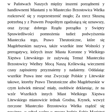
w Państwach Naszych między inszemi porządnemi у
handlownemi Miastami у to Miasteczko Brzostowica Wielka
rozkrzewić się у rozprzestrzenić mogło; Za rzecz Słuszną
potrzebną у z Prawem Pospolitym zgadzaiącą się uznawszy,
oraz życząc dobrego Rządu porządku у Swiętey
Sprawiedliwości pomnożenia tudież podwyższenia
Miasteczka tego, Prawo Theutoniczne, które się
Magdeburskim nazywa, także wszelkie inne Wolności у
prerogatywy, których insze Miasta Koronne у Wielkiego
Xięstwa Litewskiego że zażywaią Temuż Miasteczku
Brzostowicy Wielhey Mocą Naszą Królewską wiecznemi
czasy zapisuiemy przyznaiemy у nadaiemy. Oddalaiąc
wszelkie Prawa inne oraz Zwyczaje Polskie у Litewskie
takowe, ktoreby Prawo Theutoniczne albo Magdeburskie w
czym kolwiek mieszać miały, osobliwie deklaruiąc, że na
wzór Wszelkich innych Miast Wielkiego Xięstwa
Litewskiego mianowicie iednak Grodna, Krynek, wzwyż
rzeczone Miasteczko Brzostowica Wielka rządzić się
powinno, у odtąd wolne у mocne będzie Sobie Magistrat