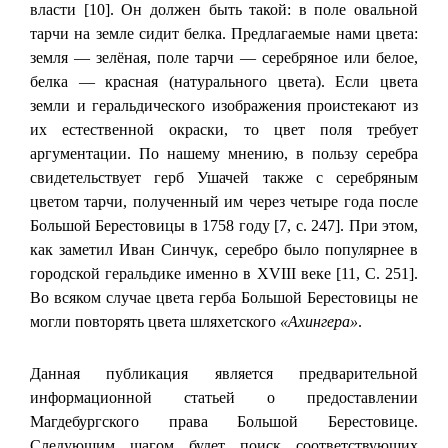
власти [10]. Он должен быть такой: в поле овальной
тарчи на земле сидит белка. Предлагаемые нами цвета:
земля — зелёная, поле тарчи — серебряное или белое,
белка — красная (натурального цвета). Если цвета
земли и геральдического изображения проистекают из
их естественной окраски, то цвет поля требует
аргументации. По нашему мнению, в пользу серебра
свидетельствует герб Ушачей также с серебряным
цветом тарчи, полученный им через четыре года после
Большой Берестовицы в 1758 году [7, с. 247]. При этом,
как заметил Иван Синчук, серебро было популярнее в
городской геральдике именно в XVIII веке [11, С. 251].
Во всяком случае цвета герба Большой Берестовицы не
могли повторять цвета шляхетского
«Ахингера»
.
Данная публикация является предварительной
информационной статьей о предоставлении
Магдебургского права Большой Берестовице.
Следующим шагом будет поиск соответствующих