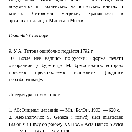
документов в гродненских магистратских книгах и
книгах Литовской метрики, хранящихся в
архивохранилищах Минска и Москвы.
Геннадий Семенчук
9. У А. Титова ошибочно подаётся 1792 г.
10. Возле неё надпись по-русски: «форма печати
отобранной у бурмистра М: бржостовицъ, которою
присемъ представляемъ исправник [подпись
неразборчивая]».
Литература и источники:
1. АБ: Энцыкл. даведнік — Мн.: БелЭн, 1993. — 620 с.
2. Alexandrowicz S. Geneza i rozwój sieci miasteczek
Białorusi i Litwy do połowy XVII w. // Acta Baltico-Slavica
— T. VII. — 1970. — S. 48-108.