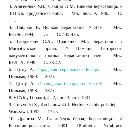
3. Алісейчык У.В., Савіцкі Э.М. Вялікая Бераставіца. //
ЗПГКБ. Гродзенская вобл. — Мн.: БелСЭ, 1986. — С.
111.
4. Шаблюк В. Вялікая Бераставіца. // ЭГБ — Мн.:
БелЭн, 1994, — Т. 2. — С. 435-436.
5. Габрусевіч С.А., Працэнка М.І. Бераставіца і
Магдэбурскае права. // Памяць. Гісторыка-
дакументальная хроніка. Бераставіцкі раён — Мн.:
БЕЛТА, 1999. — С. 38-42.
6. Цітоў А.
Гарадская геральдыка Беларусi
— Мн.:
Полымя, 1989. — 207 с.
7. Цітоў А.
Геральдыка беларускіх местаў
— Мн.:
Полымя, 1998. — 287 с.
8. НГАБ у Горадні, ф. 2, воп. 3, спр. 1931.
9. Górzyński S., Kochanowski J. Herby szlachty polskiej. —
Warszawa, 1992. — 175 s.
10. Драпеза М. Ты лебедзь белая, Бераставіца… //
Бераставіцкая газета — 2001. — 18 ліпеня — №54; яго