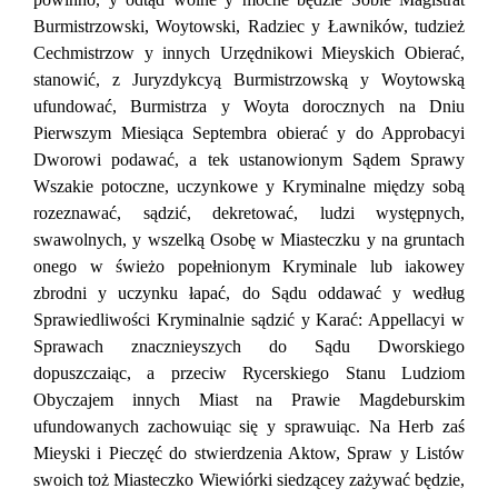
Burmistrzowski, Woytowski, Radziec у Ławników, tudzież
Cechmistrzow у innych Urzędnikowi Mieyskich Obierać,
stanowić, z Juryzdykcyą Burmistrzowską у Woytowską
ufundować, Burmistrza у Woyta dorocznych na Dniu
Pierwszym Miesiąca Septembra obierać у do Approbacyi
Dworowi podawać, a tek ustanowionym Sądem Sprawy
Wszakie potoczne, uczynkowe у Kryminalne między sobą
rozeznawać, sądzić, dekretować, ludzi występnych,
swawolnych, у wszelką Osobę w Miasteczku у na gruntach
onego w świeżo popełnionym Kryminale lub iakowey
zbrodni у uczynku łapać, do Sądu oddawać у według
Sprawiedliwości Kryminalnie sądzić у Karać: Appellacyi w
Sprawach znacznieyszych do Sądu Dworskiego
dopuszczaiąc, a przeciw Rycerskiego Stanu Ludziom
Obyczajem innych Miast na Prawie Magdeburskim
ufundowanych zachowuiąc się у sprawuiąc. Na Herb zaś
Mieyski i Pieczęć do stwierdzenia Aktow, Spraw у Listów
swoich toż Miasteczko Wiewiórki siedzącey zażywać będzie,