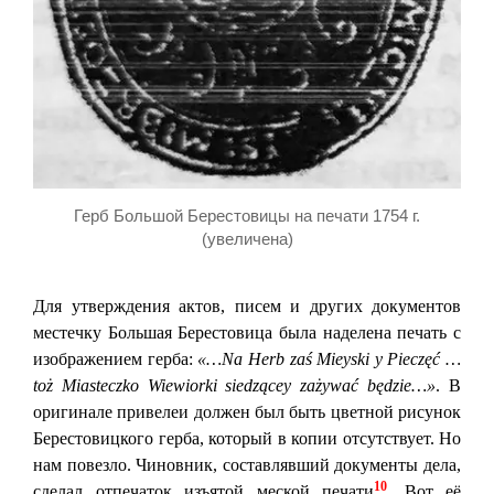
Герб Большой Берестовицы на печати 1754 г.
(увеличена)
Для утверждения актов, писем и других документов
местечку Большая Берестовица была наделена печать с
изображением герба:
«…Na Herb zaś Mieyski у Pieczęć …
toż Miasteczko Wiewiorki siedzącey zażywać będzie…»
. В
оригинале привелеи должен был быть цветной рисунок
Берестовицкого герба, который в копии отсутствует. Но
нам повезло. Чиновник, составлявший документы дела,
10
сделал отпечаток изъятой меской печати
. Вот её