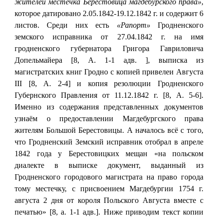
жителей местечка Берестовица магдебурского права»
,
которое датировано 2.05.1842-19.12.1842 г. и содержит 6
листов. Среди них есть
«Рапорт»
Гродненского
земского исправника от 27.04.1842 г. на имя
гродненского губернатора Григора Гавриловича
Допельмайера [8, А. 1-1 адв. ], выписка из
магистратских книг Гродно с копией привелеи Августа
III [8, А. 2-4] и копия резолюции Гродненского
Губернского Правления от 11.12.1842 г. [8, А. 5-6].
Именно из содержания представленных документов
узнаём о предоставлении Магдебургского права
жителям Большой Берестовицы. А началось всё с того,
что Гродненский Земский исправник отобрал в апреле
1842 года у Берестовицких мещан «на польском
диалекте в выписке документ, выданный из
Гродненского городового магистрата на право города
тому местечку, с присвоением Магдебургии 1754 г.
августа 2 дня от короля Польского Августа вместе с
печатью» [8, а. 1-1 адв.]. Ниже приводим текст копии