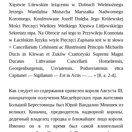
Xięstwie Litewskim leżącemu w Dobrach Wielmożnego
Jerzego Wandalina Mniszcha Marszałka Nadwornego
Koronnego, Konferowane Jozeff Dulęba Jego Królewskej
Mości Pieczęci Wielkiey Wielkiego Xięstwa Litt[ewskie]go
Sekretarz mpa. Na Obrocie zaś tego to Przywileju Konnotata
w Łacińskim Języku wtyle Pieczęci Zapisana iest w te słowa
= Cancellariatu Celsissimi ac Jllustrissimi Principis Michaelis
Ducis in Klewan et Zuków Czartoryski Supremi Magni
Ducatus Lithvaniae Cancellarii Homeliensis,
Georgenburgensis, Usviatensis, Podusviatensis ettca
Capitanei — Sigillatum — Est in Actis — … » [8, a. 2-4].
Как следует из содержания привелеи короля Августа III,
инициатором получения Магдебургских прав жителями
Большой Берестовицы был Юрий Вандалин Мнишек из
великих Коньчиц, предводитель надворной короны,
дедичный владелец городка и ближайшее лицо короля.
Именно он в то время был самой влиятельной