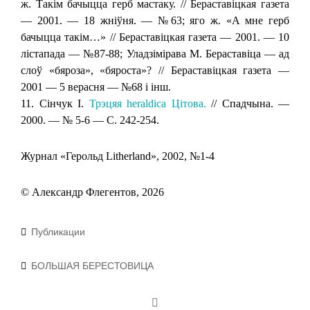
ж. Такім бачыцца герб мастаку. // Бераставіцкая газета
— 2001. — 18 жніўня. — №63; яго ж. «А мне герб
бачыцца такім…» // Бераставіцкая газета — 2001. — 10
лістапада — №87-88; Уладзімірава М. Бераставіца — ад
слоў «бяроза», «бяроста»? // Бераставіцкая газета —
2001 — 5 верасня — №68 і інш.
11. Сінчук I.
Трэцяя heraldica Цітова.
// Спадчына. —
2000. — № 5-6 — С. 242-254.
Журнал «Герольд Litherland», 2002, №1-4
© Александр Флегентов, 2026
Рубрики
Публикации
Метки
БОЛЬШАЯ БЕРЕСТОВИЦА