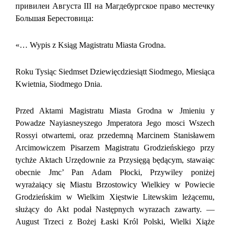
привилеи Августа III на Магдебургское право местечку
Большая Берестовица:
«… Wypis z Ksiąg Magistratu Miasta Grodna.
Roku Tysiąc Siedmset Dziewięcdziesiątt Siodmego, Miesiąca
Kwietnia, Siodmego Dnia.
Przed Aktami Magistratu Miasta Grodna w Jmieniu у
Powadze Nayiasneyszego Jmperatora Jego mosci Wszech
Rossyi otwartemi, oraz przedemną Marcinem Stanisławem
Arcimowiczem Pisarzem Magistratu Grodzieńskiego przy
tychże Aktach Urzędownie za Przysięgą będącym, stawaiąc
obecnie Jmc’ Pan Adam Płocki, Przywiley poniżej
wyrażaiący się Miastu Brzostowicy Wielkiey w Powiecie
Grodzieńskim w Wielkim Xięstwie Litewskim leżącemu,
służący do Akt podał Następnych wyrazach zawarty. —
August Trzeci z Bożej Łaski Król Polski, Wielki Xiąże