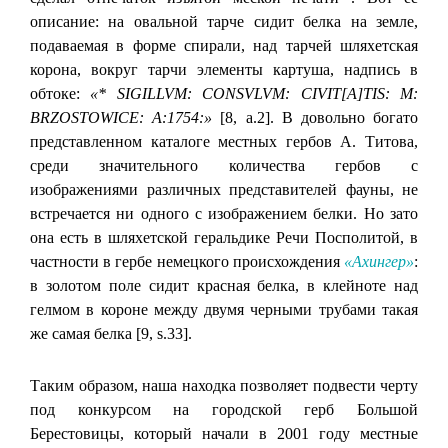
описание: на овальной тарче сидит белка на земле,
подаваемая в форме спирали, над тарчей шляхетская
корона, вокруг тарчи элементы картуша, надпись в
обтоке:
«* SIGILLVM: CONSVLVM: CIVIT[А]TIS: М:
BRZOSTOWICE: А:1754:»
[8, а.2]. В довольно богато
представленном каталоге местных гербов А. Титова,
среди значительного количества гербов с
изображениями различных представителей фауны, не
встречается ни одного с изображением белки. Но зато
она есть в шляхетской геральдике Речи Посполитой, в
частности в гербе немецкого происхождения
«Ахингер»
:
в золотом поле сидит красная белка, в клейноте над
гелмом в короне между двумя черными трубами такая
же самая белка [9, s.33].
Таким образом, наша находка позволяет подвести черту
под конкурсом на городской герб Большой
Берестовицы, который начали в 2001 году местные