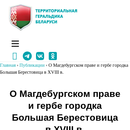
Перейти
к
содержимому
Главная
›
Публикации
›
О Магдебургском праве и гербе городка
Большая Берестовица в XVIII в.
Навигация
О Магдебургском праве
по
и гербе городка
записям
Большая Берестовица
в XVIII в.