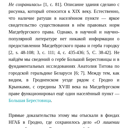
Не сохранилась»
[1, с. 81]. Описание здания сделано с
рисунка, который относится к XIX веку. Естественно,
что наличие ратуши в населённом пункте — яркое
свидетельство существования в нём правовых норм
Магдебургского права. Однако, в научной и научно-
популярной литературе нет никакой информации о
предоставлении Магдебургского права и герба городку
[2, s. 48-108; 3, с. 111; 4, с. 435-436; 5, С. 38-42]. Не
найдём мы сведений о гербе Большой Берестовицы и в
фундаментальных исследованиях Анатолия Титова по
городской геральдике Беларуси [6; 7]. Между тем, как
видим, в Гродненском уезде рядом с Гродно и
Крынками, с середины XVIII века на Магдебургском
праве функционировал ещё один населённый пункт —
Большая Берестовица
.
Прямые доказательства этому мы отыскали в фондах
НГАБ в Гродно, где сохранилось дело
«О лишении